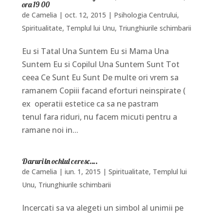
ora 19 00
de
Camelia
|
oct. 12, 2015
|
Psihologia Centrului
,
Spiritualitate
,
Templul lui Unu
,
Triunghiurile schimbarii
Eu si Tatal Una Suntem Eu si Mama Una
Suntem Eu si Copilul Una Suntem Sunt Tot
ceea Ce Sunt Eu Sunt De multe ori vrem sa
ramanem Copiii facand eforturi neinspirate (
ex operatii estetice ca sa ne pastram
tenul fara riduri, nu facem micuti pentru a
ramane noi in...
Daruri in ochiul ceresc….
de
Camelia
|
iun. 1, 2015
|
Spiritualitate
,
Templul lui
Unu
,
Triunghiurile schimbarii
Incercati sa va alegeti un simbol al unimii pe