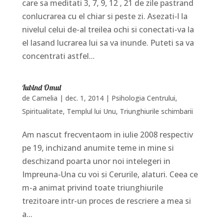
care sa meditati 3, 7, 9, 12 , 21 de zile pastrand
conlucrarea cu el chiar si peste zi. Asezati-l la
nivelul celui de-al treilea ochi si conectati-va la
el lasand lucrarea lui sa va inunde. Puteti sa va
concentrati astfel...
Iubind Omul
de
Camelia
|
dec. 1, 2014
|
Psihologia Centrului
,
Spiritualitate
,
Templul lui Unu
,
Triunghiurile schimbarii
Am nascut frecventaom in iulie 2008 respectiv
pe 19, inchizand anumite teme in mine si
deschizand poarta unor noi intelegeri in
Impreuna-Una cu voi si Cerurile, alaturi. Ceea ce
m-a animat privind toate triunghiurile
trezitoare intr-un proces de rescriere a mea si
a...