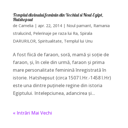
Templul divinului feminin din Vechiul si Noul Egipt,
Hutshepsut
de
Camelia
|
apr. 22, 2014
|
Noul pamant
,
Ramania
stralucind, Pelerinaje pe raza lui Ra
,
Spirala
DARURILOR
,
Spiritualitate
,
Templul lui Unu
A fost fiică de faraon, soră, mamă şi soţie de
faraon, şi, în cele din urmă, faraon şi prima
mare personalitate feminină înregistrată în
istorie. Hatshepsut (circa 1507 î.Hr.-1458 î.Hr)
este una dintre puţinele regine din istoria
Egiptului. Intelepciunea, adancirea şi...
« Intrări Mai Vechi