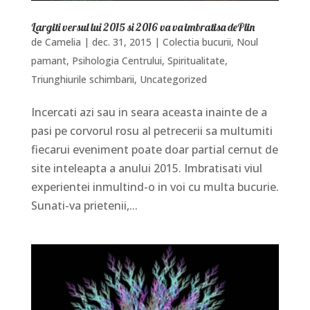
Largiti versul lui 2015 si 2016 va va imbratisa dePlin
de
Camelia
|
dec. 31, 2015
|
Colectia bucurii
,
Noul
pamant
,
Psihologia Centrului
,
Spiritualitate
,
Triunghiurile schimbarii
,
Uncategorized
Incercati azi sau in seara aceasta inainte de a
pasi pe corvorul rosu al petrecerii sa multumiti
fiecarui eveniment poate doar partial cernut de
site inteleapta a anului 2015. Imbratisati viul
experientei inmultind-o in voi cu multa bucurie.
Sunati-va prietenii,...