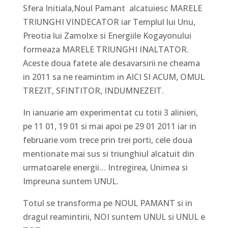
Sfera Initiala,Noul Pamant alcatuiesc MARELE
TRIUNGHI VINDECATOR iar Templul lui Unu,
Preotia lui Zamolxe si Energiile Kogayonului
formeaza MARELE TRIUNGHI INALTATOR.
Aceste doua fatete ale desavarsirii ne cheama
in 2011 sa ne reamintim in AICI SI ACUM, OMUL
TREZIT, SFINTITOR, INDUMNEZEIT.
In ianuarie am experimentat cu totii 3 alinieri,
pe 11 01, 19 01 si mai apoi pe 29 01 2011 iar in
februarie vom trece prin trei porti, cele doua
mentionate mai sus si triunghiul alcatuit din
urmatoarele energii… Intregirea, Unimea si
Impreuna suntem UNUL.
Totul se transforma pe NOUL PAMANT si in
dragul reamintirii, NOI suntem UNUL si UNUL e