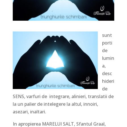
sunt
porti
de
lumin
a,
desc
hideri
de
SENS, varfuri de integrare, alinieri, translatii de
la un palier de intelegere la altul, innoiri,
asezari, inaltari.
In apropierea MARELUI SALT, Sfantul Graal,