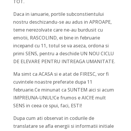
TOT.
Daca in ianuarie, portile subconstientului
nostru deschizandu-se au adus in APROAPE,
teme nerezolvate care ne-au burdusit cu
emotii, RASCOLIND, ei bine in februarie
incepand cu 11, totul se va aseza, ordona si
primi SENS, pentru a deschide UN NOU CICLU
DE ELEVARE PENTRU INTREAGA UMANITATE.
Ma simt ca ACASA si e atat de FIRESC, vor fi
cuvintele noastre preferate dupa 11
februarie.Ce minunat ca SUNTEM aici si acum
IMPREUNA-UNUL!Ce frumos e AICI!E mult
SENS in ceea ce spui, faci, ESTI!
Dupa cum ati observat in codurile de
translatare se afla energii si informatii initiale