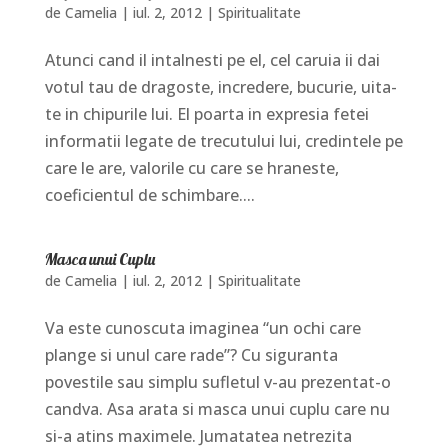
de
Camelia
|
iul. 2, 2012
|
Spiritualitate
Atunci cand il intalnesti pe el, cel caruia ii dai
votul tau de dragoste, incredere, bucurie, uita-
te in chipurile lui. El poarta in expresia fetei
informatii legate de trecutului lui, credintele pe
care le are, valorile cu care se hraneste,
coeficientul de schimbare....
Masca unui Cuplu
de
Camelia
|
iul. 2, 2012
|
Spiritualitate
Va este cunoscuta imaginea “un ochi care
plange si unul care rade”? Cu siguranta
povestile sau simplu sufletul v-au prezentat-o
candva. Asa arata si masca unui cuplu care nu
si-a atins maximele. Jumatatea netrezita