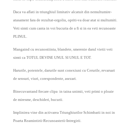
Daca va aflati in triunghiul limitativ alcatuit din nemultumire-
atasament fara de rezultat-orgoliu, opriti-va doar atat si multumiti.
Veti simti cum canta in voi bucuria de a fi si in ea veti recunoaste
PLINUL.
Mangaind cu recunostiinta, blandete, smerenie darul vietii veti
simti ca TOTUL DEVINE UNUL SI UNUL E TOT.
Harurile, potentele, darurile sunt conexiuni cu Cerurile, revarsari
de sensuri, viuri, corespondente, asezari.
Binecuvantand fiecare clipa in taina unimii, veti primi o ploaie
de miresme, deschideri, bucurii.
Implinirea vine din activarea Triunghiurilor Schimbarii in noi in
Poarta Reamintirii-Recunoasterii-Intregirii.