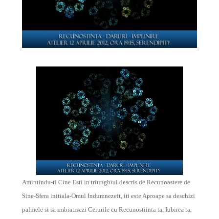
Amintindu-ti Cine Esti in triunghiul descris de Recunoastere de
Sine-Sfera initiala-Omul Indumnezeit, iti este Aproape sa deschizi
palmele si sa imbratisezi Cerurile cu Recunostiinta ta, Iubirea ta,