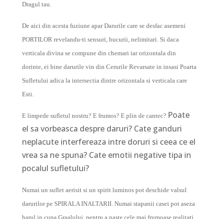
Dragul tau.
De aici din acesta fuziune apar Darurile care se desfac asemeni
PORTILOR revelandu-ti sensuri, bucurii, nelimitari. Si daca
verticala divina se compune din chemari iar orizontala din
dorinte, ei bine darurile vin din Cerurile Revarsate in insasi Poarta
Sufletului adica la intersectia dintre orizontala si verticala care
Esti.
Poate
E limpede sufletul nostru? E frumos? E plin de cantec?
el sa vorbeasca despre daruri? Cate ganduri
neplacute interfereaza intre doruri si ceea ce el
vrea sa ne spuna? Cate emotii negative tipa in
pocalul sufletului?
Numai un suflet aerisit si un spirit luminos pot deschide valsul
darurilor pe SPIRALA INALTARII. Numai stapanii casei pot aseza
harul in cupa Graalului, pentru a naste cele mai frumoase realitati.