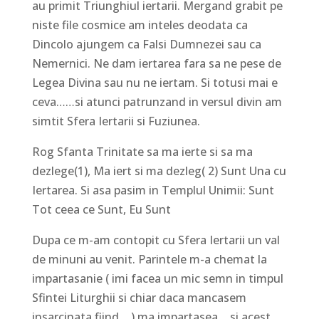
au primit Triunghiul iertarii. Mergand grabit pe
niste file cosmice am inteles deodata ca
Dincolo ajungem ca Falsi Dumnezei sau ca
Nemernici. Ne dam iertarea fara sa ne pese de
Legea Divina sau nu ne iertam. Si totusi mai e
ceva……si atunci patrunzand in versul divin am
simtit Sfera Iertarii si Fuziunea.
Rog Sfanta Trinitate sa ma ierte si sa ma
dezlege(1), Ma iert si ma dezleg( 2) Sunt Una cu
Iertarea. Si asa pasim in Templul Unimii: Sunt
Tot ceea ce Sunt, Eu Sunt
Dupa ce m-am contopit cu Sfera Iertarii un val
de minuni au venit. Parintele m-a chemat la
impartasanie ( imi facea un mic semn in timpul
Sfintei Liturghii si chiar daca mancasem
insarcinata fiind….) ma impartasea… si acest