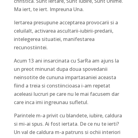
christica. Sunt iertare, Sunt Iubire, Sunt Unime.
Ma iert, te iert. Impreuna Una.
Iertarea presupune acceptarea provocarii si a
celuilalt, activarea ascultarii-iubirii-predarii,
intelegerea situatiei, manifestarea
recunostiintei.
Acum 13 ani insarcinata cu SarRa am ajuns la
un preot minunat dupa doua spovedanii
neinsotite de cununa impartasaniei aceasta
fiind a treia si constiincioasa i-am repetat
aceleasi lucruri pe care nu le mai facusem dar
care inca imi ingreunau sufletul.
Parintele m-a privit cu blandete, iubire, caldura
si mi-ai spus. Ai fost iertata. De ce nu te ierti?
Un val de caldura m-a patruns si ochii interiori