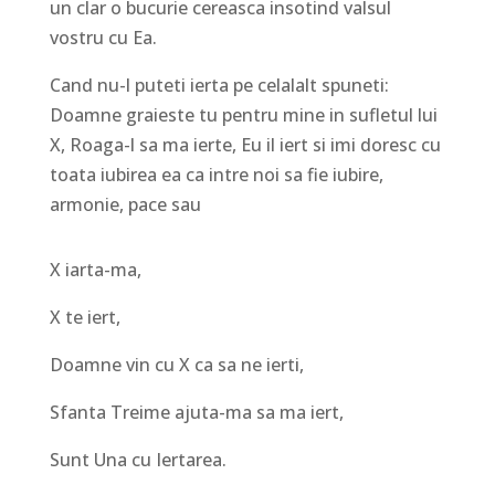
un clar o bucurie cereasca insotind valsul
vostru cu Ea.
Cand nu-l puteti ierta pe celalalt spuneti:
Doamne graieste tu pentru mine in sufletul lui
X, Roaga-l sa ma ierte, Eu il iert si imi doresc cu
toata iubirea ea ca intre noi sa fie iubire,
armonie, pace sau
X iarta-ma,
X te iert,
Doamne vin cu X ca sa ne ierti,
Sfanta Treime ajuta-ma sa ma iert,
Sunt Una cu Iertarea.