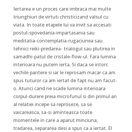
Iertarea e un proces care imbraca mai multe
triunghiuri de virtuti christicizand valsul cu
viata. In toate etapele lui va invit sa accesati
postul-spovedania-impartasania sau
meditatia-contemplatia-rugaciunea sau
tehnici reiki-predarea- trialogul sau plutirea in
samadhi-patul de cristale-flow-ul. Fara lumina
interioara nu putem ierta. Si daca se intorc
vechile pantere si iar le reprosam macar ca am
spus tuturor ca am iertat de fapt nu am facut-
o. Atunci cand ne scade lumina interioara
corpul-durere preia microfunul si din primul an
al relatiei incepe sa reproseze, sa se
vaicareasca, sa-si aminteasca toate
momentele in care a aparut minciuna,
tradarea, separarea desi a spus ca a iertat. El