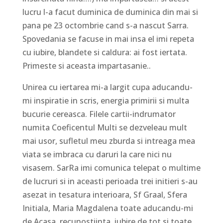
lucru l-a facut duminica de duminica din mai si
pana pe 23 octombrie cand s-a nascut Sarra.
Spovedania se facuse in mai insa el imi repeta
cu iubire, blandete si caldura: ai fost iertata.
Primeste si aceasta impartasanie..
Unirea cu iertarea mi-a largit cupa aducandu-
mi inspiratie in scris, energia primirii si multa
bucurie cereasca. Filele cartii-indrumator
numita Coeficentul Multi se dezveleau mult
mai usor, sufletul meu zburda si intreaga mea
viata se imbraca cu daruri la care nici nu
visasem. SarRa imi comunica telepat o multime
de lucruri si in aceasti perioada trei initieri s-au
asezat in tesatura interioara, Sf Graal, Sfera
Initiala, Maria Magdalena toate aducandu-mi
de Acasa, recunostiinta, iubire de tot si toate,