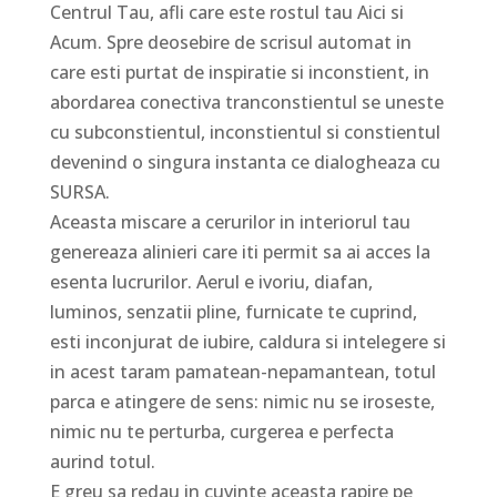
Centrul Tau, afli care este rostul tau Aici si
Acum. Spre deosebire de scrisul automat in
care esti purtat de inspiratie si inconstient, in
abordarea conectiva tranconstientul se uneste
cu subconstientul, inconstientul si constientul
devenind o singura instanta ce dialogheaza cu
SURSA.
Aceasta miscare a cerurilor in interiorul tau
genereaza alinieri care iti permit sa ai acces la
esenta lucrurilor. Aerul e ivoriu, diafan,
luminos, senzatii pline, furnicate te cuprind,
esti inconjurat de iubire, caldura si intelegere si
in acest taram pamatean-nepamantean, totul
parca e atingere de sens: nimic nu se iroseste,
nimic nu te perturba, curgerea e perfecta
aurind totul.
E greu sa redau in cuvinte aceasta rapire pe