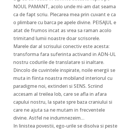
NOUL PAMANT, acolo unde mi-am dat seama
ca de fapt scriu. Plecarea mea prin cuvant e ca
o plimbare cu barca pe apele divine. PEISAJUL e
atat de frumos incat as vrea sa raman acolo
trimitand lumii noastre doar scrisorele.
Marele dar al scrisului conectiv este acesta:
transforma fara suferinta activand in ADN-UL
nostru codurile de translatare si inaltare.
Dincolo de cuvintele inspirate, noile energii se
muta in fiinta noastra mobiland interiorul cu
paradigme noi, extinderi si SENS. Scriind
accesam al treilea lob, care se afla in afara
capului nostru, la spate spre baza craniului si
care ne ajuta sa ne mutam in frecventele
divine. Astfel ne indumnezeim…
In linistea povestii, ego-urile se disolva si peste