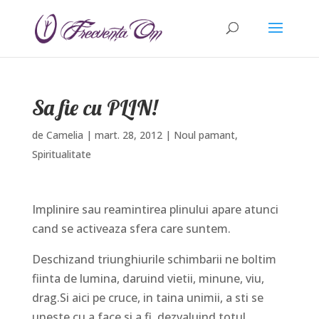
Sa fie cu PLIN!
de
Camelia
|
mart. 28, 2012
|
Noul pamant
,
Spiritualitate
Implinire sau reamintirea plinului apare atunci
cand se activeaza sfera care suntem.
Deschizand triunghiurile schimbarii ne boltim
fiinta de lumina, daruind vietii, minune, viu,
drag.Si aici pe cruce, in taina unimii, a sti se
uneste cu a face si a fi, dezvaluind totul.