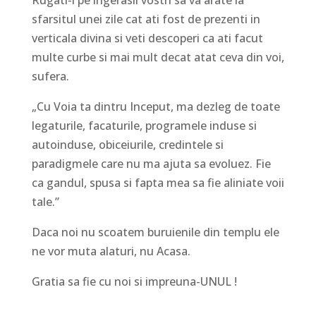
Rugati-i pe ingerasii vostri sa va arate la
sfarsitul unei zile cat ati fost de prezenti in
verticala divina si veti descoperi ca ati facut
multe curbe si mai mult decat atat ceva din voi,
sufera.
„Cu Voia ta dintru Inceput, ma dezleg de toate
legaturile, facaturile, programele induse si
autoinduse, obiceiurile, credintele si
paradigmele care nu ma ajuta sa evoluez. Fie
ca gandul, spusa si fapta mea sa fie aliniate voii
tale.”
Daca noi nu scoatem buruienile din templu ele
ne vor muta alaturi, nu Acasa.
Gratia sa fie cu noi si impreuna-UNUL !