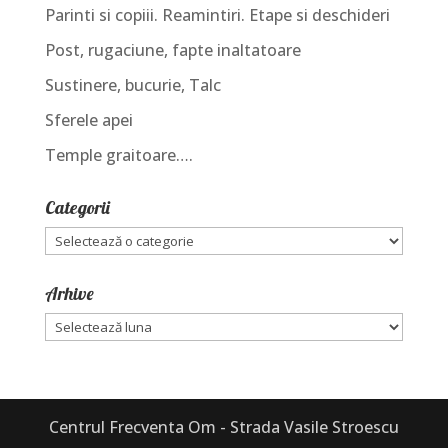
Parinti si copiii. Reamintiri. Etape si deschideri
Post, rugaciune, fapte inaltatoare
Sustinere, bucurie, Talc
Sferele apei
Temple graitoare….
Categorii
Categorii
Arhive
Arhive
Centrul Frecventa Om - Strada Vasile Stroescu