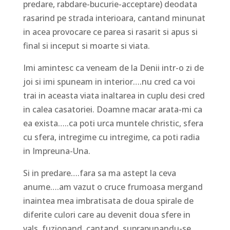
predare, rabdare-bucurie-acceptare) deodata
rasarind pe strada interioara, cantand minunat
in acea provocare ce parea si rasarit si apus si
final si inceput si moarte si viata.
Imi amintesc ca veneam de la Denii intr-o zi de
joi si imi spuneam in interior….nu cred ca voi
trai in aceasta viata inaltarea in cuplu desi cred
in calea casatoriei. Doamne macar arata-mi ca
ea exista…..ca poti urca muntele christic, sfera
cu sfera, intregime cu intregime, ca poti radia
in Impreuna-Una.
Si in predare….fara sa ma astept la ceva
anume….am vazut o cruce frumoasa mergand
inaintea mea imbratisata de doua spirale de
diferite culori care au devenit doua sfere in
vals, fuzionand, cantand, suprapunandu-se