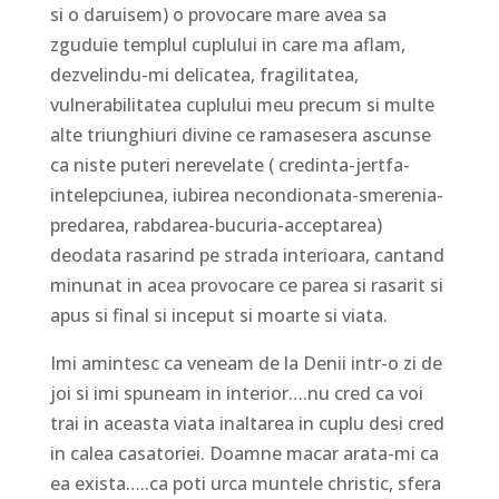
si o daruisem) o provocare mare avea sa
zguduie templul cuplului in care ma aflam,
dezvelindu-mi delicatea, fragilitatea,
vulnerabilitatea cuplului meu precum si multe
alte triunghiuri divine ce ramasesera ascunse
ca niste puteri nerevelate ( credinta-jertfa-
intelepciunea, iubirea necondionata-smerenia-
predarea, rabdarea-bucuria-acceptarea)
deodata rasarind pe strada interioara, cantand
minunat in acea provocare ce parea si rasarit si
apus si final si inceput si moarte si viata.
Imi amintesc ca veneam de la Denii intr-o zi de
joi si imi spuneam in interior….nu cred ca voi
trai in aceasta viata inaltarea in cuplu desi cred
in calea casatoriei. Doamne macar arata-mi ca
ea exista…..ca poti urca muntele christic, sfera