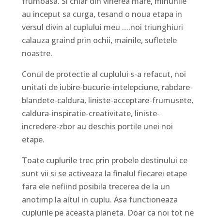
frumoasa. Si chiar din vinerea mare, minunile
au inceput sa curga, tesand o noua etapa in
versul divin al cuplului meu ….noi triunghiuri
calauza graind prin ochii, mainile, sufletele
noastre.
Conul de protectie al cuplului s-a refacut, noi
unitati de iubire-bucurie-intelepciune, rabdare-
blandete-caldura, liniste-acceptare-frumusete,
caldura-inspiratie-creativitate, liniste-
incredere-zbor au deschis portile unei noi
etape.
Toate cuplurile trec prin probele destinului ce
sunt vii si se activeaza la finalul fiecarei etape
fara ele nefiind posibila trecerea de la un
anotimp la altul in cuplu. Asa functioneaza
cuplurile pe aceasta planeta. Doar ca noi tot ne