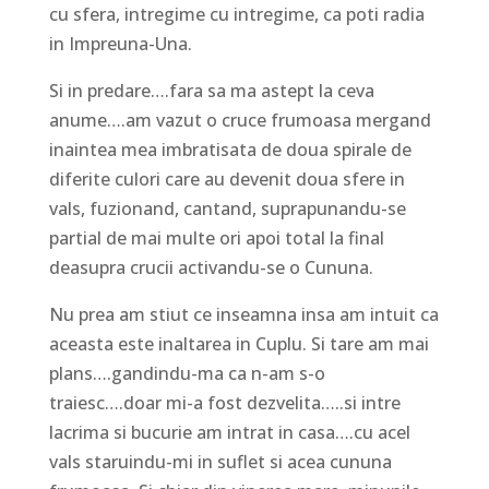
cu sfera, intregime cu intregime, ca poti radia
in Impreuna-Una.
Si in predare….fara sa ma astept la ceva
anume….am vazut o cruce frumoasa mergand
inaintea mea imbratisata de doua spirale de
diferite culori care au devenit doua sfere in
vals, fuzionand, cantand, suprapunandu-se
partial de mai multe ori apoi total la final
deasupra crucii activandu-se o Cununa.
Nu prea am stiut ce inseamna insa am intuit ca
aceasta este inaltarea in Cuplu. Si tare am mai
plans….gandindu-ma ca n-am s-o
traiesc….doar mi-a fost dezvelita…..si intre
lacrima si bucurie am intrat in casa….cu acel
vals staruindu-mi in suflet si acea cununa