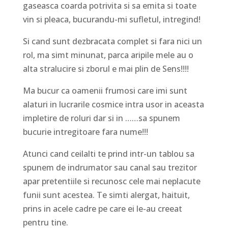
gaseasca coarda potrivita si sa emita si toate
vin si pleaca, bucurandu-mi sufletul, intregind!
Si cand sunt dezbracata complet si fara nici un
rol, ma simt minunat, parca aripile mele au o
alta stralucire si zborul e mai plin de Sens!!!!
Ma bucur ca oamenii frumosi care imi sunt
alaturi in lucrarile cosmice intra usor in aceasta
impletire de roluri dar si in ……sa spunem
bucurie intregitoare fara nume!!!
Atunci cand ceilalti te prind intr-un tablou sa
spunem de indrumator sau canal sau trezitor
apar pretentiile si recunosc cele mai neplacute
funii sunt acestea. Te simti alergat, haituit,
prins in acele cadre pe care ei le-au creeat
pentru tine.