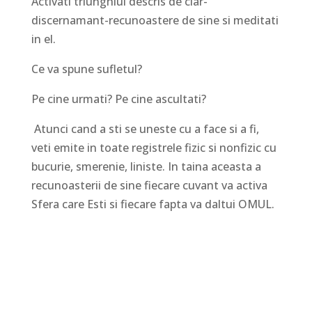
Activati triunghiul descris de clar-
discernamant-recunoastere de sine si meditati
in el.
Ce va spune sufletul?
Pe cine urmati? Pe cine ascultati?
Atunci cand a sti se uneste cu a face si a fi,
veti emite in toate registrele fizic si nonfizic cu
bucurie, smerenie, liniste. In taina aceasta a
recunoasterii de sine fiecare cuvant va activa
Sfera care Esti si fiecare fapta va daltui OMUL.