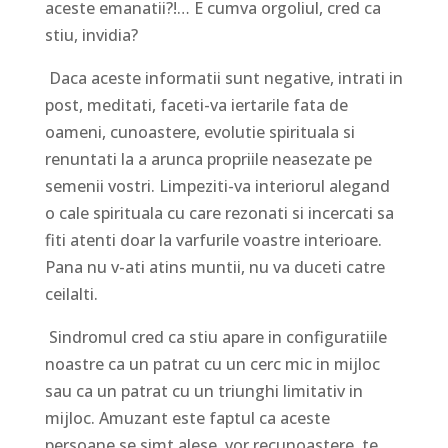
aceste emanatii?!… E cumva orgoliul, cred ca
stiu, invidia?
Daca aceste informatii sunt negative, intrati in
post, meditati, faceti-va iertarile fata de
oameni, cunoastere, evolutie spirituala si
renuntati la a arunca propriile neasezate pe
semenii vostri. Limpeziti-va interiorul alegand
o cale spirituala cu care rezonati si incercati sa
fiti atenti doar la varfurile voastre interioare.
Pana nu v-ati atins muntii, nu va duceti catre
ceilalti.
Sindromul cred ca stiu apare in configuratiile
noastre ca un patrat cu un cerc mic in mijloc
sau ca un patrat cu un triunghi limitativ in
mijloc. Amuzant este faptul ca aceste
persoane se simt alese, vor recunoastere, te