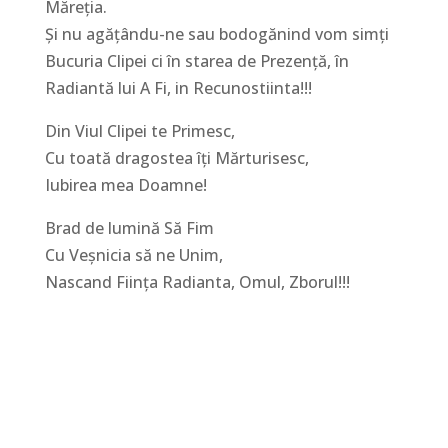
Măreția.
Și nu agățându-ne sau bodogănind vom simți
Bucuria Clipei ci în starea de Prezență, în
Radiantă lui A Fi, in Recunostiinta!!!
Din Viul Clipei te Primesc,
Cu toată dragostea îți Mărturisesc,
Iubirea mea Doamne!
Brad de lumină Să Fim
Cu Veșnicia să ne Unim,
Nascand Ființa Radianta, Omul, Zborul!!!