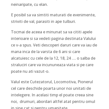
neinaripate, cu elan.
E posibil sa va simtiti maturati de evenimente,
striviti de val, parasiti in ape tulburi.
Tocmai de aceea e minunat sa va cititi apele
interioare si sa vedeti pagina destinata Valului
ce v-a spus. Veti descoperi daruri care va iau de
mana inca de la varsta de 6 ani si care
alcatuiesc cu cele de la 12, 18, 24 …. o salba de
straluciri care va incununeaza viata si pe care
poate nu ati vazut-o.
Valul este Cutezatorul, Locomotiva, Pionerul
cel care deschide poarta unor noi unitati de
intelegere. In acelasi timp el poate creea sine
noi, drumuri, abordari altfel atat pentru omul
in sine cat si pentru umanitate.