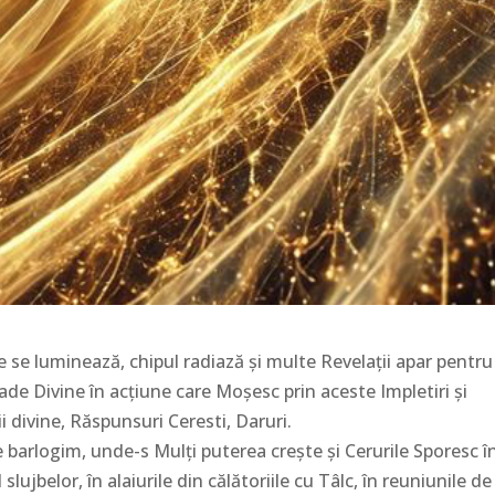
e se luminează, chipul radiază și multe Revelații apar pentru
ade Divine în acțiune care Moșesc prin aceste Impletiri și
i divine, Răspunsuri Ceresti, Daruri.
 barlogim, unde-s Mulți puterea crește și Cerurile Sporesc î
slujbelor, în alaiurile din călătoriile cu Tâlc, în reuniunile de