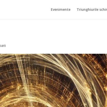
Evenimente
Triunghiurile schi
arii