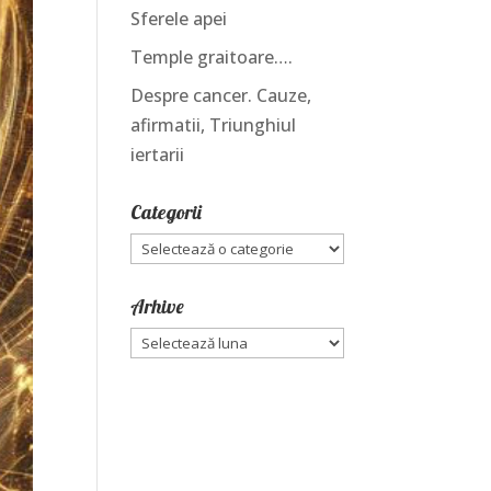
Sferele apei
Temple graitoare….
Despre cancer. Cauze,
afirmatii, Triunghiul
iertarii
Categorii
Categorii
Arhive
Arhive