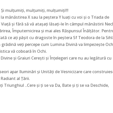
! Și mulțumiți, mulțumiți, mulțumiți!!!
la mănăstirea X sau la peștera Y luați cu voi și o Triada de
iață și fără să vă atașați lăsați-le în câmpul mănăstirii Nec
ntărirea, Împuternicirea și mai ales Răspunsul Înălțător. Pentr
odată ce ați pășit cu dragoste în peștera Sf Teodora de la Sih
n grădină veți percepe cum Lumina Divină va limpezește Och
istica vă coboară în Ochi.
ivine și Graiuri Cerești și Înțelegeri care nu au legătură cu
deseori apar Iluminări și Unități de Vesnicizare care construies
Radiant al Țării.
ți Triunghiul ..Cere și ți se va Da, Bate și ți se va Deschide,