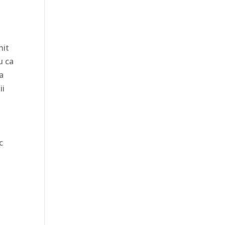
hit
u ca
la
ii
c