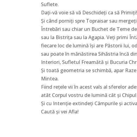
Suflete.
Dați-vă voie să vă Deschideți ca să Primiți
Și când porniți spre Topraisar sau mergeți 
Întrebări sau chiar un Buchet de Teme de V
sau la Bistrița sau la Agapia. Veți primi Î
fiecare loc de lumină își are Păstorii lui, 
sau poate în mănăstirea Sihăstria încă di
Interiori, Sufletul Freamătă și Bucuria Chr
Și toată geometria se schimbă, apar Raze D
Mintea.
Fiind rețele vii în acest vals al sferelor a
atât Corpul vostru de lumină cât și Chipul 
Și cu Intenție extindeți Câmpurile și activa
Caută și vei Afla!