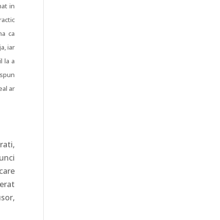
mat in
ractic
ma ca
a, iar
l la a
a spun
eal ar
ati,
unci
 care
erat
usor,