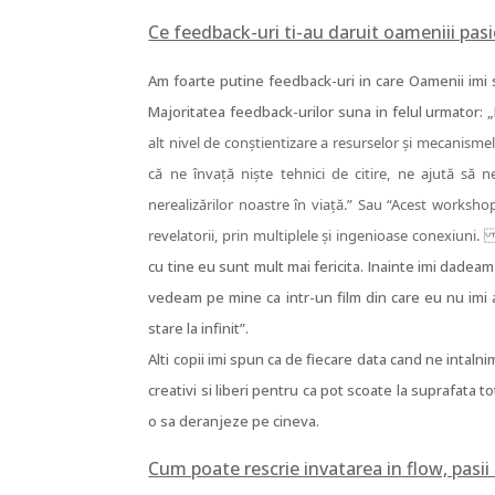
Ce feedback-uri ti-au daruit oameniii pasio
Am foarte putine feedback-uri in care Oamenii imi sp
Majoritatea feedback-urilor suna in felul urmator: 
alt nivel de conștientizare a resurselor și mecanisme
că ne învață niște tehnici de citire, ne ajută să
nerealizărilor noastre în viață.” Sau “Acest workshop
revelatorii, prin multiplele și ingenioase conexiuni
cu tine eu sunt mult mai fericita. Inainte imi dade
vedeam pe mine ca intr-un film din care eu nu imi a
stare la infinit”.
Alti copii imi spun ca de fiecare data cand ne intalni
creativi si liberi pentru ca pot scoate la suprafata t
o sa deranjeze pe cineva.
Cum poate rescrie invatarea in flow, pasii 