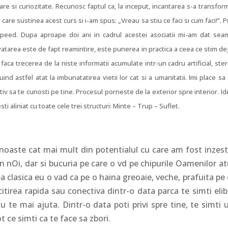
re si curiozitate. Recunosc faptul ca, la inceput, incantarea s-a transfor
are sustinea acest curs si i-am spus: „Vreau sa stiu ce faci si cum faci!”. P
speed. Dupa aproape doi ani in cadrul acestei asociatii mi-am dat sea
atarea este de fapt reamintire, este punerea in practica a ceea ce stim dej
a trecerea de la niste informatii acumulate intr-un cadru artificial, steri
buind astfel atat la imbunatatirea vietii lor cat si a umanitatii. Imi place s
v sa te cunosti pe tine. Procesul porneste de la exterior spre interior. Id
esti aliniat cu toate cele trei structuri: Minte – Trup – Suflet.
oaste cat mai mult din potentialul cu care am fost inzestr
 nOi, dar si bucuria pe care o vd pe chipurile Oamenilor at
a clasica eu o vad ca pe o haina greoaie, veche, prafuita pe
itirea rapida sau conectiva dintr-o data parca te simti elib
nu te mai ajuta. Dintr-o data poti privi spre tine, te simti 
t ce simti ca te face sa zbori.