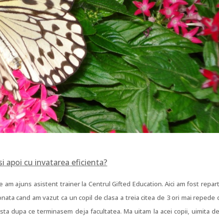
si apoi cu invatarea eficienta?
e am ajuns asistent trainer la Centrul Gifted Education. Aici am fost repar
ionata cand am vazut ca un copil de clasa a treia citea de 3 ori mai repede
asta dupa ce terminasem deja facultatea. Ma uitam la acei copii, uimita d