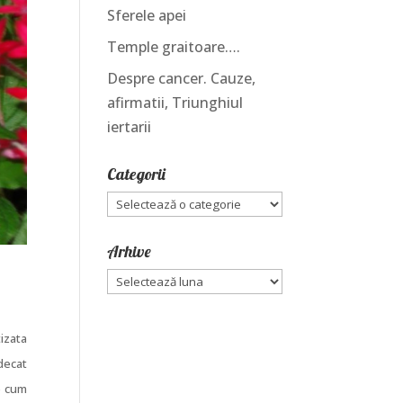
Sferele apei
Temple graitoare….
Despre cancer. Cauze,
afirmatii, Triunghiul
iertarii
Categorii
Categorii
Arhive
Arhive
tizata
 decat
e cum