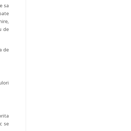
e sa
oate
ire,
u de
a de
ulori
rita
c se