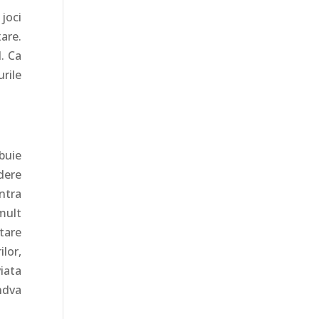
 joci
are.
. Ca
urile
ebuie
edere
intra
mult
tare
lor,
iata
ndva