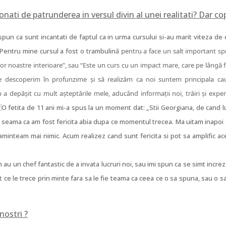
nati de patrunderea in versul divin al unei realitati? Dar cop
un ca sunt incantati de faptul ca in urma cursului si-au marit viteza de c
„Pentru mine cursul a fost o trambulin
ă pentru a face un salt important sp
lor noastre interioare”, sau “Este un curs cu un impact mare, care pe lângă 
 ne descoperim în profunzime și să realizăm ca noi suntem principala ca
 a depășit cu mult așteptările mele, aducând informații noi, trăiri și expe
.
O fetita de 11 ani mi-a spus la un moment dat: „Stii Georgiana, de cand l
am seama ca am fost fericita abia dupa ce momentul trecea. Ma uitam inapoi 
minteam mai nimic. Acum realizez cand sunt fericita si pot sa amplific ac
m au un chef fantastic de a invata lucruri noi, sau imi spun ca se simt increz
ot ce le trece prin minte fara sa le fie teama ca ceea ce o sa spuna, sau o s
nostri ?