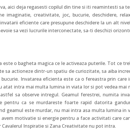
 aici deja regasesti copilul din tine si iti reamintesti sa te
imaginatie, creativitate, joc, bucurie, deschidere, relax
nvatarii eficiente care presupune deschidere la un alt nivel
nevoie sa vezi lucrurile interconectate, sa-ti deschizi orizont
ca este o bagheta magica ce le activeaza puterile. Tot ce tr
ste sa actioneze dintr-un spatiu de curiozitate, sa aiba incr
i bucurie. Invatarea eficienta este ca o fereastra prin care 
 atat intra mai multa lumina in viata lor si pot vedea mai 
 astfel sa observe intregul. Geamul ferestrei, numita inva
rte pentru ca se murdareste foarte rapid datorita ganduri
nd geamul este murdar, nu mai intra asa multa lumina in v
i avem motivatie si energie pentru a face activitati care ca
avalerul Inspiratie si Zana Creativitate nu pot intra.