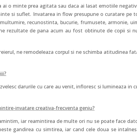
a ai o minte prea agitata sau daca ai lasat emotiile negativ
inte si suflet. Invatarea in flow presupune o curatare pe t
e multumire, recunostinta, bucurie, frumusete, armonie, uim
une rezultate de pana acum au fost obtinute de copii si n
creierul, ne remodeleaza corpul si ne schimba atitudinea fat
ii?
velesc darurile cu care au venit, infloresc si lumineaza in c
intire-invatare creativa-frecventa geniu?
eamintim, iar reamintirea de multe ori nu se poate face dato
neste gandirea cu simtirea, iar cand cele doua se intalnes