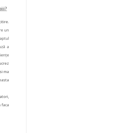
iii?
itire.
re un
faptul
uză a
riențe
ucrez
si ma
easta
atori,
a faca