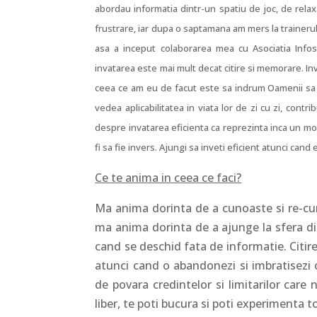
abordau informatia dintr-un spatiu de joc, de relaxa
frustrare, iar dupa o saptamana am mers la trainerul c
asa a inceput colaborarea mea cu Asociatia Info
invatarea este mai mult decat citire si memorare. Inv
ceea ce am eu de facut este sa indrum Oamenii sa fac
vedea aplicabilitatea in viata lor de zi cu zi, contri
despre invatarea eficienta ca reprezinta inca un moti
fi sa fie invers. Ajungi sa inveti eficient atunci cand 
Ce te anima in ceea ce faci?
Ma anima dorinta de a cunoaste si re-cun
ma anima dorinta de a ajunge la sfera din
cand se deschid fata de informatie. Citire
atunci cand o abandonezi si imbratisezi c
de povara credintelor si limitarilor care 
liber, te poti bucura si poti experimenta to