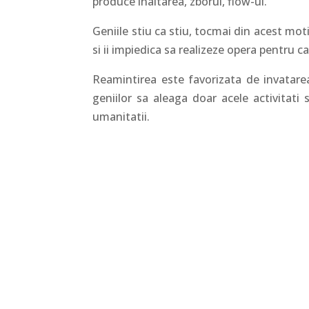
produce inaltarea, zborul, flow-ul.
Geniile stiu ca stiu, tocmai din acest motiv
si ii impiedica sa realizeze opera pentru ca
Reamintirea este favorizata de invatarea
geniilor sa aleaga doar acele activitati 
umanitatii.