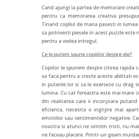
Cand ajungi la partea de memorare creativa,
pentru ca memorarea creativa presupune 
Tinand copilul de mana pasesti in lumea i
sa potrivesti piesele in acest puzzle este 
pentru a vedea intregul.
Ce le putem spune copiiilor despre ele?
Copiilor le spunem despre citirea rapida 
sa faca pentru a creste aceste abilitati e
in puterile lor si sa le exerseze cu drag s
lumina. Cu cat fereastra este mai mare cu
din realitatea care ii inconjoara putand
eficienta, necesita o ingrijire mai apa
emotiilor sau sentimentelor negative. Ca
noastra si atunci ne simtim tristi, nu ma
ne faceau placere. Printr-un geam murdar C