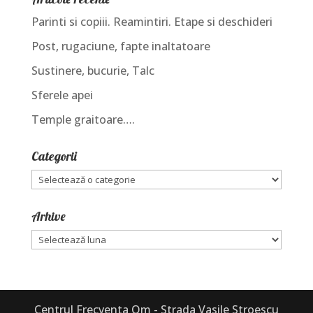
Parinti si copiii. Reamintiri. Etape si deschideri
Post, rugaciune, fapte inaltatoare
Sustinere, bucurie, Talc
Sferele apei
Temple graitoare….
Categorii
Categorii
Arhive
Arhive
Centrul Frecventa Om - Strada Vasile Stroescu