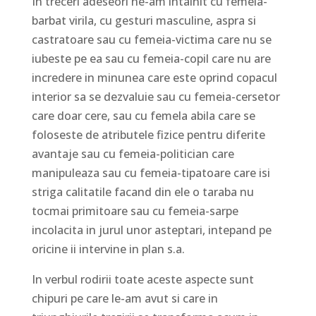
In treceri adeseori ne-am intalnit cu femeia-
barbat virila, cu gesturi masculine, aspra si
castratoare sau cu femeia-victima care nu se
iubeste pe ea sau cu femeia-copil care nu are
incredere in minunea care este oprind copacul
interior sa se dezvaluie sau cu femeia-cersetor
care doar cere, sau cu femela abila care se
foloseste de atributele fizice pentru diferite
avantaje sau cu femeia-politician care
manipuleaza sau cu femeia-tipatoare care isi
striga calitatile facand din ele o taraba nu
tocmai primitoare sau cu femeia-sarpe
incolacita in jurul unor asteptari, intepand pe
oricine ii intervine in plan s.a.
In verbul rodirii toate aceste aspecte sunt
chipuri pe care le-am avut si care in