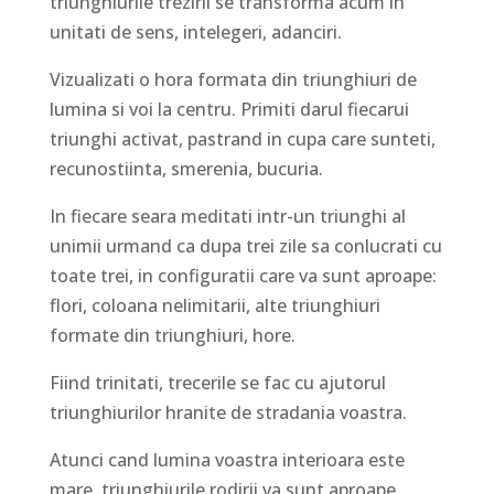
triunghiurile trezirii se transforma acum in
unitati de sens, intelegeri, adanciri.
Vizualizati o hora formata din triunghiuri de
lumina si voi la centru. Primiti darul fiecarui
triunghi activat, pastrand in cupa care sunteti,
recunostiinta, smerenia, bucuria.
In fiecare seara meditati intr-un triunghi al
unimii urmand ca dupa trei zile sa conlucrati cu
toate trei, in configuratii care va sunt aproape:
flori, coloana nelimitarii, alte triunghiuri
formate din triunghiuri, hore.
Fiind trinitati, trecerile se fac cu ajutorul
triunghiurilor hranite de stradania voastra.
Atunci cand lumina voastra interioara este
mare, triunghiurile rodirii va sunt aproape