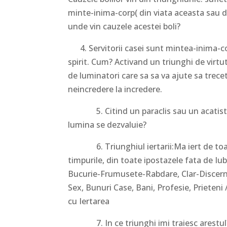
minte-inima-corp( din viata aceasta sau di
unde vin cauzele acestei boli?
4. Servitorii casei sunt mintea-inima-corp
spirit. Cum? Activand un triunghi de vir
de luminatori care sa sa va ajute sa treceti 
neincredere la incredere.
5. Citind un paraclis sau un acatist cu 
lumina se dezvaluie?
6. Triunghiul iertarii:Ma iert de toate g
timpurile, din toate ipostazele fata de Iu
Bucurie-Frumusete-Rabdare, Clar-Discerna
Sex, Bunuri Case, Bani, Profesie, Prieteni
cu Iertarea
7. In ce triunghi imi traiesc arestul? 