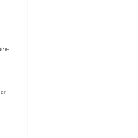
ire-
tor