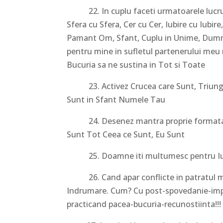
22. In cuplu faceti urmatoarele lucruri l
Sfera cu Sfera, Cer cu Cer, Iubire cu Iubi
Pamant Om, Sfant, Cuplu in Unime, Dumn
pentru mine in sufletul partenerului meu roa
Bucuria sa ne sustina in Tot si Toate
23. Activez Crucea care Sunt, Triunghiul
Sunt in Sfant Numele Tau
24. Desenez mantra proprie formata dint
Sunt Tot Ceea ce Sunt, Eu Sunt
25. Doamne iti multumesc pentru Iubirea
26. Cand apar conflicte in patratul mate
Indrumare. Cum? Cu post-spovedanie-imp
practicand pacea-bucuria-recunostiinta!!!