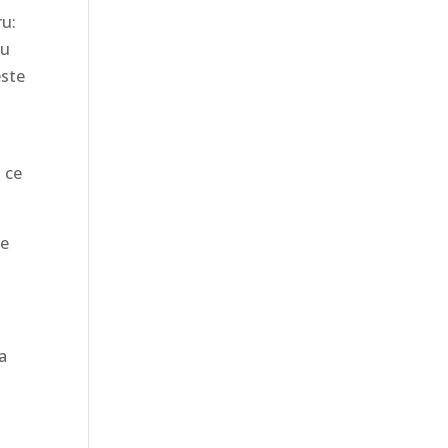
ru:
cu
este
 ce
ie
a