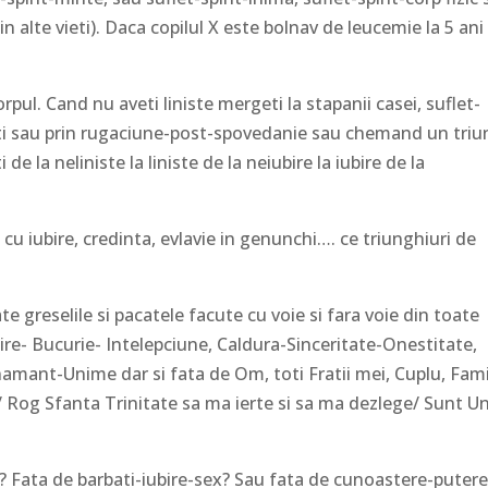
n alte vieti). Daca copilul X este bolnav de leucemie la 5 ani
ul. Cand nu aveti liniste mergeti la stapanii casei, suflet-
tuti sau prin rugaciune-post-spovedanie sau chemand un triu
de la neliniste la liniste de la neiubire la iubire de la
iubire, credinta, evlavie in genunchi…. ce triunghiuri de
reselile si pacatele facute cu voie si fara voie din toate
bire- Bucurie- Intelepciune, Caldura-Sinceritate-Onestitate,
mant-Unime dar si fata de Om, toti Fratii mei, Cuplu, Fami
 / Rog Sfanta Trinitate sa ma ierte si sa ma dezlege/ Sunt U
Fata de barbati-iubire-sex? Sau fata de cunoastere-putere