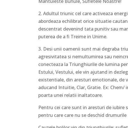
Mantuieste Bunule, Sufletele Noastre!
2. Adultul triunic cel care activeaza energ
abordeaza echilibrat orice situatie cautand
descentrat devenind tata punitiv sau mama 
puterea de a fi Treime in Unime.
3. Desi unii oamenii sunt mai degraba tr
agresivitatea si nemultumirea sau neincr
conecteaza la Triunghiurile de lumina pent
Estului, Vestului, ele vin ajutand in dezl
existentiale, din aresturi emotionale, de 
aducand Intuitie, Clar, Gratie. Ex: Chem/ i
poarta unei relatii inaltatoare.
Pentru cei care sunt in aresturi de iubire 
pentru care care nu se deschid drumurile 
Cauzele bolilor vin din triunghiurile: suflet