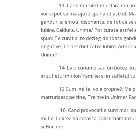
13. Cand ma simt murdara ma pot aseza
vor si pot sa ma ajute spunand astfel: Ma c
ganduri si emotii disonante, de tot ce se
Iubire, Caldura, Unime/ Pot curata astfel s
spun: Te curat si te dezleg de toate gandu
negative, Te deschid catre Iubire, Armonie
Unime!
14. La o cununie sau un botez putem sp
in sufletul mirilor/ familiei si in sufletul t
15.Cum imi tai voia proprie?: Ma preda
marturisesc pe tine, Treime in Unime/ Fa
16. Cand provocarile sunt mari spunem
mi fie, Iubirea sa creasca, Discernamantul
si Bucurie