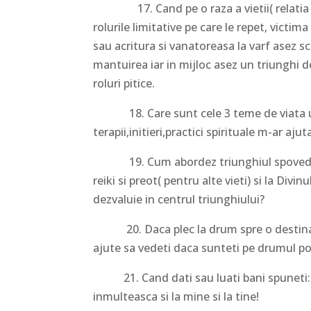
17. Cand pe o raza a vietii( relatia cu
rolurile limitative pe care le repet, victim
sau acritura si vanatoreasa la varf asez sc
mantuirea iar in mijloc asez un triunghi de
roluri pitice.
18. Care sunt cele 3 teme de viata und
terapii,initieri,practici spirituale m-ar aju
19. Cum abordez triunghiul spovedaniei
reiki si preot( pentru alte vieti) si la Divin
dezvaluie in centrul triunghiului?
20. Daca plec la drum spre o destinatie 
ajute sa vedeti daca sunteti pe drumul po
21. Cand dati sau luati bani spuneti: Cu
inmulteasca si la mine si la tine!