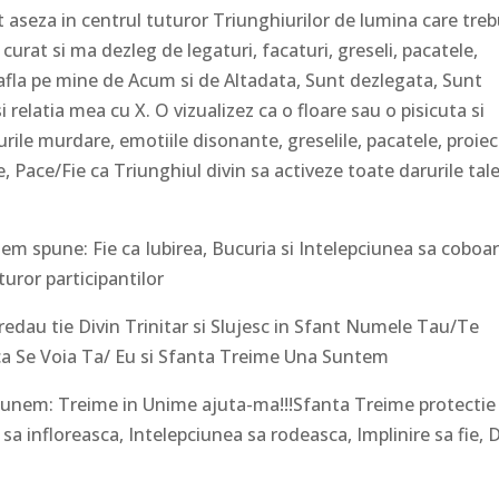
 in centrul tuturor Triunghiurilor de lumina care treb
urat si ma dezleg de legaturi, facaturi, greseli, pacatele,
 afla pe mine de Acum si de Altadata, Sunt dezlegata, Sunt
i relatia mea cu X. O vizualizez ca o floare sau o pisicuta si
rile murdare, emotiile disonante, greselile, pacatele, proiect
, Pace/Fie ca Triunghiul divin sa activeze toate darurile tale
une: Fie ca Iubirea, Bucuria si Intelepciunea sa coboar
uturor participantilor
u tie Divin Trinitar si Slujesc in Sfant Numele Tau/Te
ca Se Voia Ta/ Eu si Sfanta Treime Una Suntem
: Treime in Unime ajuta-ma!!!Sfanta Treime protectie 
 sa infloreasca, Intelepciunea sa rodeasca, Implinire sa fie, 