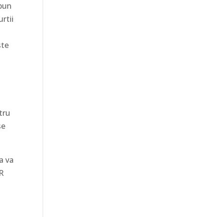
 pun
rtii
ste
tru
se
a va
RR