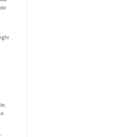
 de
nghi
le,
na
-