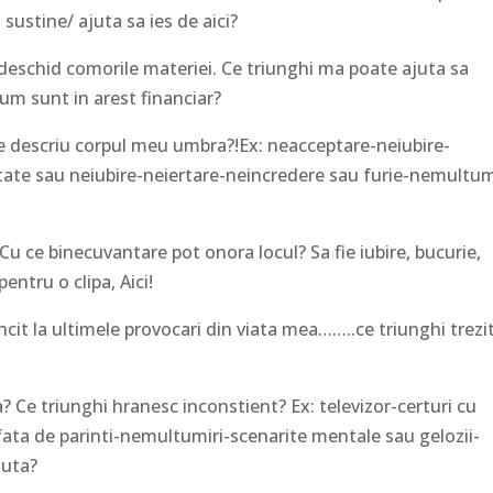
sustine/ ajuta sa ies de aici?
eschid comorile materiei. Ce triunghi ma poate ajuta sa
cum sunt in arest financiar?
descriu corpul meu umbra?!Ex: neacceptare-neiubire-
itate sau neiubire-neiertare-neincredere sau furie-nemultum
e binecuvantare pot onora locul? Sa fie iubire, bucurie,
entru o clipa, Aici!
 la ultimele provocari din viata mea……..ce triunghi trezi
 triunghi hranesc inconstient? Ex: televizor-certuri cu
 fata de parinti-nemultumiri-scenarite mentale sau gelozii-
juta?