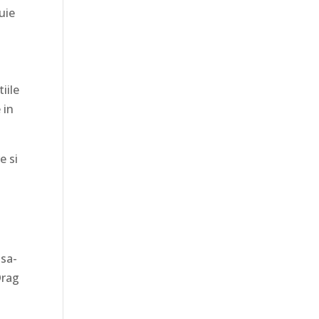
uie
iile
 in
e si
sa-
Drag