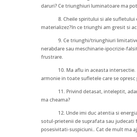
daruri? Ce triunghiuri luminatoare ma pot 
8. Cheile spiritului si ale sufletului d
materializez?In ce triunghi am gresit si a
9. Ce triunghi/triunghiuri limitative 
nerabdare sau meschinarie-ipocrizie-fals
frustrare.
10. Ma aflu in aceasta intersectie. Cu c
armonie in toate sufletele care se opresc p
11. Privind detasat, inteleptit, adancit
ma cheama?
12. Unde imi duc atentia si energia? Ce
sotul-prietenii de suprafata sau judecati
posesivitati-suspiciuni.. Cat de mult ma a