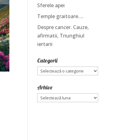
Sferele apei
Temple graitoare….
Despre cancer. Cauze,
afirmatii, Triunghiul
iertarii
Categorii
Categorii
Arhive
Arhive