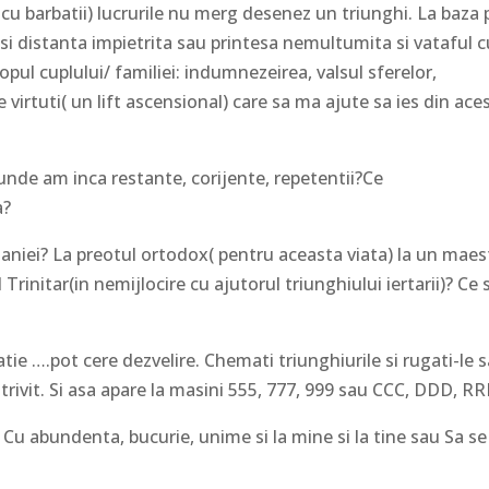
 barbatii) lucrurile nu merg desenez un triunghi. La baza
a si distanta impietrita sau printesa nemultumita si vataful cu
opul cuplului/ familiei: indumnezeirea, valsul sferelor,
 virtuti( un lift ascensional) care sa ma ajute sa ies din ace
e am inca restante, corijente, repetentii?Ce
ta?
? La preotul ortodox( pentru aceasta viata) la un maes
ul Trinitar(in nemijlocire cu ajutorul triunghiului iertarii)? Ce 
….pot cere dezvelire. Chemati triunghiurile si rugati-le s
trivit. Si asa apare la masini 555, 777, 999 sau CCC, DDD, R
 abundenta, bucurie, unime si la mine si la tine sau Sa se