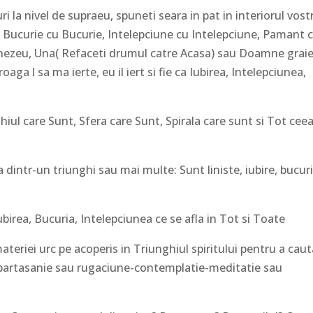
a nivel de supraeu, spuneti seara in pat in interiorul vost
re, Bucurie cu Bucurie, Intelepciune cu Intelepciune, Pamant 
ezeu, Una( Refaceti drumul catre Acasa) sau Doamne grai
ga l sa ma ierte, eu il iert si fie ca Iubirea, Intelepciunea,
 care Sunt, Sfera care Sunt, Spirala care sunt si Tot ceea
r-un triunghi sau mai multe: Sunt liniste, iubire, bucur
, Bucuria, Intelepciunea ce se afla in Tot si Toate
riei urc pe acoperis in Triunghiul spiritului pentru a caut
artasanie sau rugaciune-contemplatie-meditatie sau