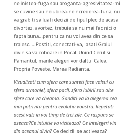
nelinistea-fuga sau aroganta-agresivitatea-mi
se cuvine sau neiubirea-neincrederea-furia, nu
va grabiti sa luati decizii de tipul plec de acasa,
divortez, avortez, trebuie sa nu mai fac nici o
fapta buna…pentru ca nu voi avea din ce sa
traiesc…..Postiti, conectati-va, lasati Graiul
divin sa va coboare in Pocal. Unind Cerul si
Pamantul, marile alegeri vor daltui Calea,
Propria Poveste, Marea Radianta.
Vizualizati cum sfera care sunteti face valsul cu
sfera armoniei, sfera pacii, sfera iubirii sau alte
sfere care va cheama. Ganditi-va la alegerea cea
mai potrivita pentru evolutia voastra. Repetati
acest vals in voi timp de trei zile. Ce raspuns se
aseaza?Ce intuitie va viziteaza? Ce intelegeri vin
din oceanul divin?
Ce deciziii se activeaza?