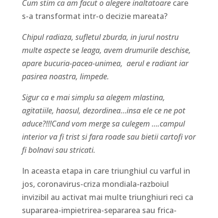
Cum stim ca am facut o alegere inaltatoare
care
s-a transformat intr-o decizie mareata?
Chipul radiaza, sufletul zburda, in jurul nostru
multe aspecte se leaga, avem drumurile deschise,
apare bucuria-pacea-unimea, aerul e radiant iar
pasirea noastra, limpede.
Sigur ca e mai simplu sa alegem mlastina,
agitatiile, haosul, dezordinea…insa ele ce ne pot
aduce?!!!Cand vom merge sa culegem ….campul
interior va fi trist si fara roade sau bietii cartofi vor
fi bolnavi sau stricati.
In aceasta etapa in care triunghiul cu varful in
jos, coronavirus-criza mondiala-razboiul
invizibil au activat mai multe triunghiuri reci ca
supararea-impietrirea-separarea sau frica-