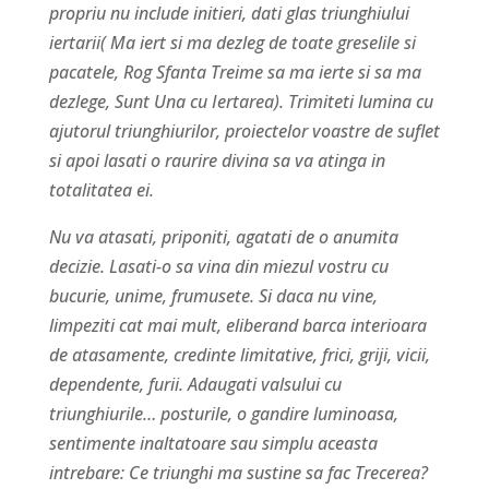
propriu nu include initieri, dati glas triunghiului
iertarii( Ma iert si ma dezleg de toate greselile si
pacatele, Rog Sfanta Treime sa ma ierte si sa ma
dezlege, Sunt Una cu Iertarea). Trimiteti lumina cu
ajutorul triunghiurilor, proiectelor voastre de suflet
si apoi lasati o raurire divina sa va atinga in
totalitatea ei.
Nu va atasati, priponiti, agatati de o anumita
decizie. Lasati-o sa vina din miezul vostru cu
bucurie, unime, frumusete. Si daca nu vine,
limpeziti cat mai mult, eliberand barca interioara
de atasamente, credinte limitative, frici, griji, vicii,
dependente, furii. Adaugati valsului cu
triunghiurile… posturile, o gandire luminoasa,
sentimente inaltatoare sau simplu aceasta
intrebare: Ce triunghi ma sustine sa fac Trecerea?