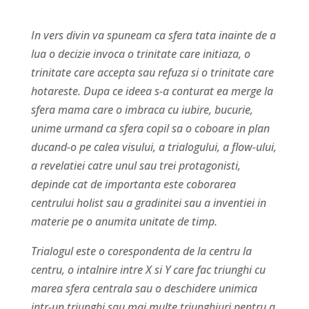
In vers divin va spuneam ca sfera tata inainte de a
lua o decizie invoca o trinitate care initiaza, o
trinitate care accepta sau refuza si o trinitate care
hotareste. Dupa ce ideea s-a conturat ea merge la
sfera mama care o imbraca cu iubire, bucurie,
unime urmand ca sfera copil sa o coboare in plan
ducand-o pe calea visului, a trialogului, a flow-ului,
a revelatiei catre unul sau trei protagonisti,
depinde cat de importanta este coborarea
centrului holist sau a gradinitei sau a inventiei in
materie pe o anumita unitate de timp.
Trialogul este o corespondenta de la centru la
centru, o intalnire intre X si Y care fac triunghi cu
marea sfera centrala sau o deschidere unimica
intr-un triunghi sau mai multe triunghiuri pentru a