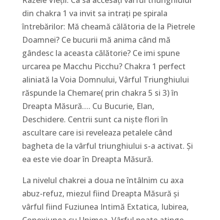
Razele Vieții. Ca sa accesați vârful triunghiului
din chakra 1 va invit sa intrați pe spirala
întrebărilor: Mă cheamă călătoria de la Pietrele
Doamnei? Ce bucurii mă anima când mă
gândesc la aceasta călătorie? Ce imi spune
urcarea pe Macchu Picchu? Chakra 1 perfect
aliniată la Voia Domnului, Vârful Triunghiului
răspunde la Chemare( prin chakra 5 si 3) în
Dreapta Măsură…. Cu Bucurie, Elan,
Deschidere. Centrii sunt ca niște flori în
ascultare care isi reveleaza petalele când
bagheta de la vârful triunghiului s-a activat. Și
ea este vie doar în Dreapta Măsură.
La nivelul chakrei a doua ne întâlnim cu axa
abuz-refuz, miezul fiind Dreapta Măsură și
vârful fiind Fuziunea Intimă Extatica, Iubirea,