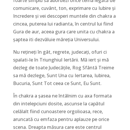
foarte simplu sa abordezi orice tema legată de
comunicare, cuvânt, ton, exprimare cu Iubire și
Incredere și vei descoperi muntele din chakra a
cincea, puterea lui radianta, în centrul lui fiind
Gura de aur, aceea gura care unita cu chakra a
șaptea iti dezvăluie măreția Universului.
Nu rețineți în gât, regrete, judecați, ofuri ci
spalati-le în Triunghiul Iertării. Mă iert și mă
dezleg de toate Judecățile, Rog Sfântă Treime
sa mă dezlege, Sunt Una cu Iertarea, Iubirea,
Bucuria, Sunt Tot ceea ce Sunt, Eu Sunt.
În chakra a șasea ne întâlnim cu axa formata
din intelepciuni dosite, ascunse la capătul
celălalt fiind cunoastere orgolioasa, rece,
aruncată cu emfaza pentru aplauze pe orice
scena. Dreapta măsura care este centrul