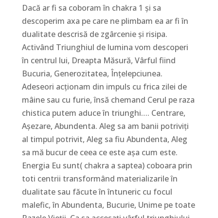
Dacă ar fi sa coboram în chakra 1 și sa
descoperim axa pe care ne plimbam ea ar fi în
dualitate descrisă de zgârcenie și risipa.
Activând Triunghiul de lumina vom descoperi
în centrul lui, Dreapta Măsură, Vârful fiind
Bucuria, Generozitatea, Înțelepciunea.
Adeseori acționam din impuls cu frica zilei de
mâine sau cu furie, însă chemand Cerul pe raza
chistica putem aduce în triunghi…. Centrare,
Așezare, Abundenta. Aleg sa am banii potriviți
al timpul potrivit, Aleg sa fiu Abundenta, Aleg
sa mă bucur de ceea ce este așa cum este.
Energia Eu sunt( chakra a saptea) coboara prin
toti centrii transformând materializarile în
dualitate sau făcute în întuneric cu focul
malefic, în Abundenta, Bucurie, Unime pe toate