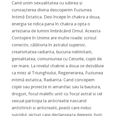
Cand unim sexualitatea cu iubirea și
cunoașterea divina descoperim Fuziunea
Intimă Extatica. Desi începe în chakra a doua,
energia se ridica pana în chakra a opta o
arteziana de lumini îmbrăcând Omul. Aceasta
Contopire în Unime are multe roade: scrisul
conectiv, călătoria în astralul superior,
creativitatea radianta, bucuria nelimitarii,
genialitatea, comuniunea cu Cerurile, copiii de
cer mare. La nivelul chakrei a doua se dezvăluie
ca miez al Triunghiului, Regenerarea, Fuziunea
intimă extatica, Radianta. Cand concepem
copiii sau proiecte in amantlac sau la bautura,
droguri, focul malefic unit cu focul astral si cel
sexual participa la anticreatie nascand
antichristi si anticreatii, poezii care induc
suicidul, picturi care declanseaza depresii, hoti,