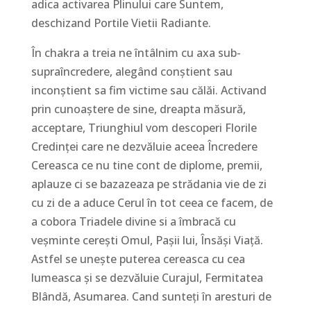
adica activarea Plinului care Suntem,
deschizand Portile Vietii Radiante.
În chakra a treia ne întâlnim cu axa sub-
supraîncredere, alegând conștient sau
inconștient sa fim victime sau călăi. Activand
prin cunoaștere de sine, dreapta măsură,
acceptare, Triunghiul vom descoperi Florile
Credinței care ne dezvăluie aceea Încredere
Cereasca ce nu tine cont de diplome, premii,
aplauze ci se bazazeaza pe strădania vie de zi
cu zi de a aduce Cerul în tot ceea ce facem, de
a cobora Triadele divine si a îmbracă cu
veșminte cerești Omul, Pașii lui, Însăși Viață.
Astfel se unește puterea cereasca cu cea
lumeasca și se dezvăluie Curajul, Fermitatea
Blândă, Asumarea. Cand sunteți în aresturi de