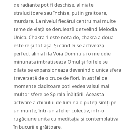
de radiante pot fi deschise, aliniate,
stralucitoare sau închise, putin graitoare,
murdare. La nivelul fiecărui centru mai multe
teme de viață se derulează dezvelind Melodia
Unica. Chakra 1 este nota do, chakra a doua
este re și tot așa. Și când ei se activează
perfect aliniati la Voia Domnului o melodie
minunata imbratiseaza Omul și foitele se
dilata se expansioneaza devenind o unica sfera
traversată de o cruce de flori. In astfel de
momente claditoare poti vedea valsul mai
multor sfere pe Spirala Înălțării. Aceasta
activare a chipului de lumina o puteți simți pe
un munte, într-un atelier colectiv, intr-o
rugăciune unita cu meditația și contemplativa,
în bucuriile grăitoare.