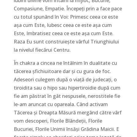
iubirii divine vom întâlni la mijloc, Bucurie,
Compasiune, Empatie. Începeți prin a face pace
cu totul spunând în Voi: Primesc ceea ce este
așa cum Este, Iubesc ceea ce este așa cum
Este, Imbratisez ceea ce este așa cum Este.
Raza Eu sunt construiește vârful Triunghiului
la nivelul fiecărui Centru.
În chakra a cincea ne întâlnim în dualitate cu
tăcerea șfichiuitoare dar și cu gura de foc.
Adeseori culegem după o viață de judecați, o
tiroidita sau o hipo sau hipertiroidie după cum
fie am păstrat în gât nespusele, nerostitele fie
le-am aruncat cu opareala. Când activam
Tăcerea și Dreapta Măsură mergând către vârf
vom descoperi, Florile Blândeții, Florile
Bucuriei, Florile Unimii însăși Grădina Maicii. E