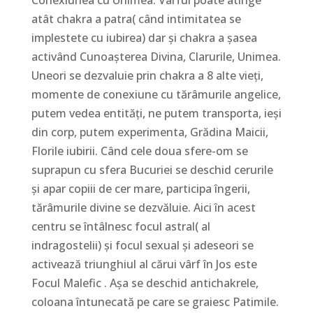
Conexiunea cu Unimea. Vârful poate atinge
atât chakra a patra( când intimitatea se
implestete cu iubirea) dar și chakra a șasea
activând Cunoașterea Divina, Clarurile, Unimea.
Uneori se dezvaluie prin chakra a 8 alte vieți,
momente de conexiune cu tărâmurile angelice,
putem vedea entități, ne putem transporta, ieși
din corp, putem experimenta, Grădina Maicii,
Florile iubirii. Când cele doua sfere-om se
suprapun cu sfera Bucuriei se deschid cerurile
și apar copiii de cer mare, participa îngerii,
tărâmurile divine se dezvăluie. Aici în acest
centru se întâlnesc focul astral( al
indragostelii) și focul sexual și adeseori se
activează triunghiul al cărui vârf în Jos este
Focul Malefic . Așa se deschid antichakrele,
coloana întunecată pe care se graiesc Patimile.