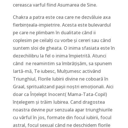
cereasca varful fiind Asumarea de Sine.
Chakra a patra este cea care ne dezvăluie axa
fierbințeala-impietrire. Acesta este bulevardul
pe care ne plimbam în dualitate când ii
coplesim pe ceilalți cu vorbe și cereri sau când
suntem sloi de gheata. O inima sfasiata este în
dezechilibru la fel o inima împietrită. Atunci
când ne reamintim sa îmbrățișăm, sa spunem
Iartă-mă, Te iubesc, Mulțumesc activând
Triunghiul, Florile Iubirii divine ne coboară în
Graal, spritualizand pașii noștri emoționali. Aici
doar ca Înțelept Inocent( Mama-Tata-Copil)
înțelegem și trăim Iubirea. Cand dragostea
noastra devine pur senzuala apar triunghiurile
cu vârful în jos, formate din focul iubirii, focul
astral, focul sexual când ne deschidem florile