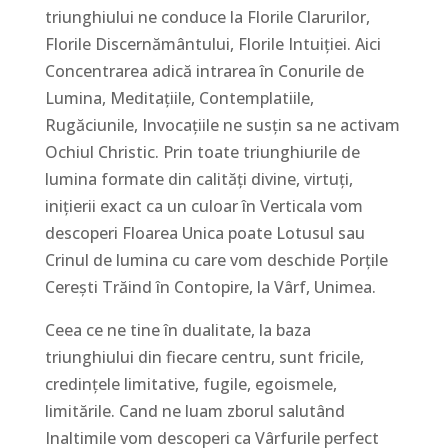
triunghiului ne conduce la Florile Clarurilor,
Florile Discernământului, Florile Intuiției. Aici
Concentrarea adică intrarea în Conurile de
Lumina, Meditațiile, Contemplatiile,
Rugăciunile, Invocațiile ne susțin sa ne activam
Ochiul Christic. Prin toate triunghiurile de
lumina formate din calități divine, virtuți,
inițierii exact ca un culoar în Verticala vom
descoperi Floarea Unica poate Lotusul sau
Crinul de lumina cu care vom deschide Porțile
Cerești Trăind în Contopire, la Vârf, Unimea.
Ceea ce ne tine în dualitate, la baza
triunghiului din fiecare centru, sunt fricile,
credințele limitative, fugile, egoismele,
limitările. Cand ne luam zborul salutând
Inaltimile vom descoperi ca Vârfurile perfect