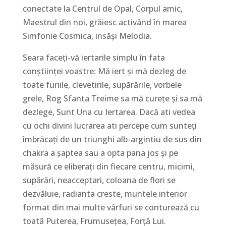
conectate la Centrul de Opal, Corpul amic,
Maestrul din noi, grăiesc activând în marea
Simfonie Cosmica, insăși Melodia.
Seara faceți-vă iertarile simplu în fata
conștiinței voastre: Mă iert și mă dezleg de
toate furiile, clevetirile, supărările, vorbele
grele, Rog Sfanta Treime sa mă curețe și sa mă
dezlege, Sunt Una cu Iertarea. Dacă ati vedea
cu ochi divini lucrarea ati percepe cum sunteți
îmbrăcați de un triunghi alb-argintiu de sus din
chakra a șaptea sau a opta pana jos și pe
măsură ce eliberați din fiecare centru, micimi,
supărări, neacceptari, coloana de flori se
dezvăluie, radianta creste, muntele interior
format din mai multe vârfuri se conturează cu
toată Puterea, Frumusețea, Forță Lui.