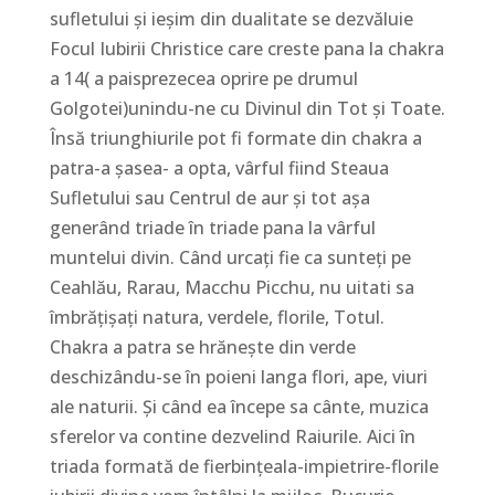
sufletului și ieșim din dualitate se dezvăluie
Focul Iubirii Christice care creste pana la chakra
a 14( a paisprezecea oprire pe drumul
Golgotei)unindu-ne cu Divinul din Tot și Toate.
Însă triunghiurile pot fi formate din chakra a
patra-a șasea- a opta, vârful fiind Steaua
Sufletului sau Centrul de aur și tot așa
generând triade în triade pana la vârful
muntelui divin. Când urcați fie ca sunteți pe
Ceahlău, Rarau, Macchu Picchu, nu uitati sa
îmbrățișați natura, verdele, florile, Totul.
Chakra a patra se hrănește din verde
deschizându-se în poieni langa flori, ape, viuri
ale naturii. Și când ea începe sa cânte, muzica
sferelor va contine dezvelind Raiurile. Aici în
triada formată de fierbințeala-impietrire-florile