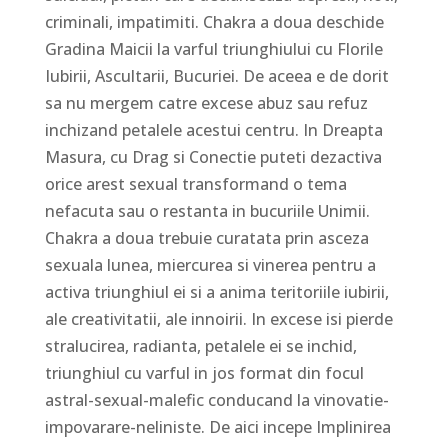
criminali, impatimiti. Chakra a doua deschide
Gradina Maicii la varful triunghiului cu Florile
Iubirii, Ascultarii, Bucuriei. De aceea e de dorit
sa nu mergem catre excese abuz sau refuz
inchizand petalele acestui centru. In Dreapta
Masura, cu Drag si Conectie puteti dezactiva
orice arest sexual transformand o tema
nefacuta sau o restanta in bucuriile Unimii.
Chakra a doua trebuie curatata prin asceza
sexuala lunea, miercurea si vinerea pentru a
activa triunghiul ei si a anima teritoriile iubirii,
ale creativitatii, ale innoirii. In excese isi pierde
stralucirea, radianta, petalele ei se inchid,
triunghiul cu varful in jos format din focul
astral-sexual-malefic conducand la vinovatie-
impovarare-neliniste. De aici incepe Implinirea