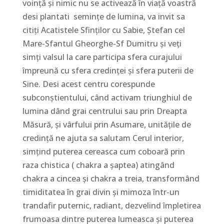
voință și nimic nu se activează în viață voastră
desi plantati semințe de lumina, va invit sa
citiți Acatistele Sfinților cu Sabie, Ștefan cel
Mare-Sfantul Gheorghe-Sf Dumitru și veți
simți valsul la care participa sfera curajului
împreună cu sfera credinței și sfera puterii de
Sine. Desi acest centru corespunde
subconștientului, când activam triunghiul de
lumina dând grai centrului sau prin Dreapta
Măsură, și vârfului prin Asumare, unitățile de
credință ne ajuta sa salutam Cerul interior,
simțind puterea cereasca cum coboară prin
raza chistica ( chakra a șaptea) atingând
chakra a cincea și chakra a treia, transformând
timiditatea în grai divin și mimoza într-un
trandafir puternic, radiant, dezvelind împletirea
frumoasa dintre puterea lumeasca și puterea