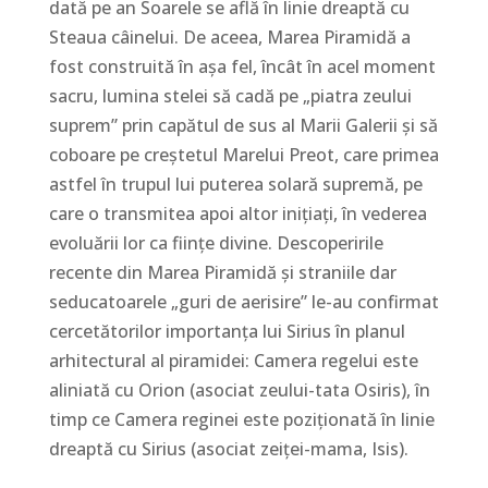
dată pe an Soarele se află în linie dreaptă cu
Steaua câinelui. De aceea, Marea Piramidă a
fost construită în așa fel, încât în acel moment
sacru, lumina stelei să cadă pe „piatra zeului
suprem” prin capătul de sus al Marii Galerii și să
coboare pe creștetul Marelui Preot, care primea
astfel în trupul lui puterea solară supremă, pe
care o transmitea apoi altor inițiați, în vederea
evoluării lor ca ființe divine. Descoperirile
recente din Marea Piramidă și straniile dar
seducatoarele „guri de aerisire” le-au confirmat
cercetătorilor importanța lui Sirius în planul
arhitectural al piramidei: Camera regelui este
aliniată cu Orion (asociat zeului-tata Osiris), în
timp ce Camera reginei este poziționată în linie
dreaptă cu Sirius (asociat zeiței-mama, Isis).