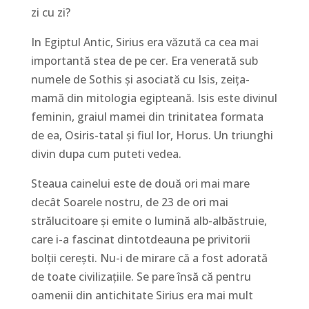
zi cu zi?
In Egiptul Antic, Sirius era văzută ca cea mai
importantă stea de pe cer. Era venerată sub
numele de Sothis și asociată cu Isis, zeița-
mamă din mitologia egipteană. Isis este divinul
feminin, graiul mamei din trinitatea formata
de ea, Osiris-tatal și fiul lor, Horus. Un triunghi
divin dupa cum puteti vedea.
Steaua cainelui este de două ori mai mare
decât Soarele nostru, de 23 de ori mai
strălucitoare și emite o lumină alb-albăstruie,
care i-a fascinat dintotdeauna pe privitorii
bolții cerești. Nu-i de mirare că a fost adorată
de toate civilizațiile. Se pare însă că pentru
oamenii din antichitate Sirius era mai mult