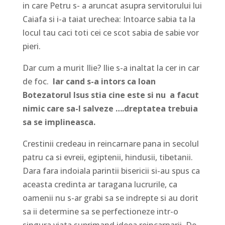
in care Petru s- a aruncat asupra servitorului lui
Caiafa si i-a taiat urechea: Intoarce sabia ta la
locul tau caci toti cei ce scot sabia de sabie vor
pieri.
Dar cum a murit Ilie? Ilie s-a inaltat la cer in car
de foc.
Iar cand s-a intors ca Ioan
Botezatorul Isus stia cine este si nu a facut
nimic care sa-l salveze ….dreptatea trebuia
sa se implineasca.
Crestinii credeau in reincarnare pana in secolul
patru ca si evreii, egiptenii, hindusii, tibetanii.
Dara fara indoiala parintii bisericii si-au spus ca
aceasta credinta ar taragana lucrurile, ca
oamenii nu s-ar grabi sa se indrepte si au dorit
sa ii determine sa se perfectioneze intr-o