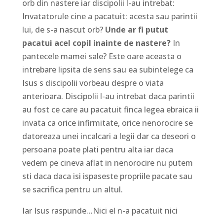
orb din nastere iar discipolii l-au intrebat:
Invatatorule cine a pacatuit: acesta sau parintii
lui, de s-a nascut orb?
Unde ar fi putut
pacatui acel copil inainte de nastere?
In
pantecele mamei sale? Este oare aceasta o
intrebare lipsita de sens sau ea subintelege ca
Isus s discipolii vorbeau despre o viata
anterioara. Discipolii l-au intrebat daca parintii
au fost ce care au pacatuit finca legea ebraica ii
invata ca orice infirmitate, orice nenorocire se
datoreaza unei incalcari a legii dar ca deseori o
persoana poate plati pentru alta iar daca
vedem pe cineva aflat in nenorocire nu putem
sti daca daca isi ispaseste propriile pacate sau
se sacrifica pentru un altul.
Iar Isus raspunde…Nici el n-a pacatuit nici