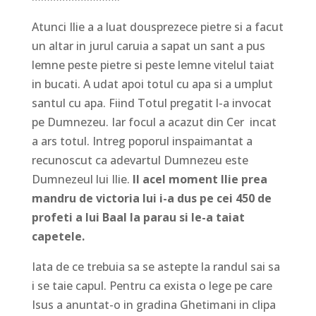
Atunci Ilie a a luat dousprezece pietre si a facut
un altar in jurul caruia a sapat un sant a pus
lemne peste pietre si peste lemne vitelul taiat
in bucati. A udat apoi totul cu apa si a umplut
santul cu apa. Fiind Totul pregatit l-a invocat
pe Dumnezeu. Iar focul a acazut din Cer incat
a ars totul. Intreg poporul inspaimantat a
recunoscut ca adevartul Dumnezeu este
Dumnezeul lui Ilie.
Il acel moment Ilie prea
mandru de victoria lui i-a dus pe cei 450 de
profeti a lui Baal la parau si le-a taiat
capetele.
Iata de ce trebuia sa se astepte la randul sai sa
i se taie capul. Pentru ca exista o lege pe care
Isus a anuntat-o in gradina Ghetimani in clipa