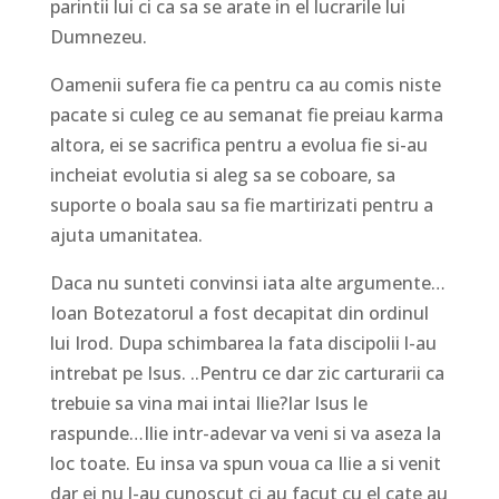
parintii lui ci ca sa se arate in el lucrarile lui
Dumnezeu.
Oamenii sufera fie ca pentru ca au comis niste
pacate si culeg ce au semanat fie preiau karma
altora, ei se sacrifica pentru a evolua fie si-au
incheiat evolutia si aleg sa se coboare, sa
suporte o boala sau sa fie martirizati pentru a
ajuta umanitatea.
Daca nu sunteti convinsi iata alte argumente…
Ioan Botezatorul a fost decapitat din ordinul
lui Irod. Dupa schimbarea la fata discipolii l-au
intrebat pe Isus. ..Pentru ce dar zic carturarii ca
trebuie sa vina mai intai Ilie?Iar Isus le
raspunde…Ilie intr-adevar va veni si va aseza la
loc toate. Eu insa va spun voua ca Ilie a si venit
dar ei nu l-au cunoscut ci au facut cu el cate au