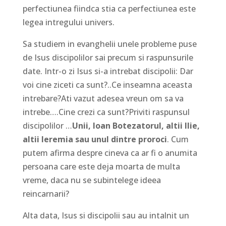
perfectiunea fiindca stia ca perfectiunea este
legea intregului univers.
Sa studiem in evanghelii unele probleme puse
de Isus discipolilor sai precum si raspunsurile
date. Intr-o zi Isus si-a intrebat discipolii: Dar
voi cine ziceti ca sunt?..Ce inseamna aceasta
intrebare?Ati vazut adesea vreun om sa va
intrebe….Cine crezi ca sunt?Priviti raspunsul
discipolilor …
Unii, Ioan Botezatorul, altii Ilie,
altii Ieremia sau unul dintre proroci
. Cum
putem afirma despre cineva ca ar fi o anumita
persoana care este deja moarta de multa
vreme, daca nu se subintelege ideea
reincarnarii?
Alta data, Isus si discipolii sau au intalnit un