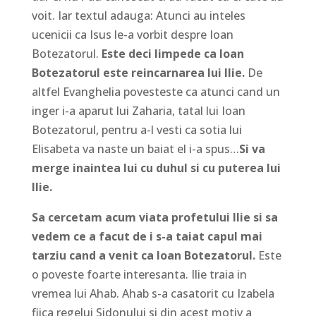
voit. Iar textul adauga: Atunci au inteles
ucenicii ca Isus le-a vorbit despre Ioan
Botezatorul.
Este deci limpede ca Ioan
Botezatorul este reincarnarea lui Ilie.
De
altfel Evanghelia povesteste ca atunci cand un
inger i-a aparut lui Zaharia, tatal lui Ioan
Botezatorul, pentru a-l vesti ca sotia lui
Elisabeta va naste un baiat el i-a spus…
Si va
merge inaintea lui cu duhul si cu puterea lui
Ilie.
Sa cercetam acum viata profetului Ilie si sa
vedem ce a facut de i s-a taiat capul mai
tarziu cand a venit ca Ioan Botezatorul.
Este
o poveste foarte interesanta. Ilie traia in
vremea lui Ahab. Ahab s-a casatorit cu Izabela
fiica regelui Sidonului si din acest motiv a