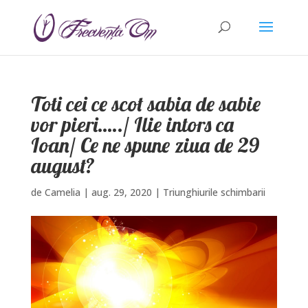
Toti cei ce scot sabia de sabie
vor pieri…../ Ilie intors ca
Ioan/ Ce ne spune ziua de 29
august?
de
Camelia
|
aug. 29, 2020
|
Triunghiurile schimbarii