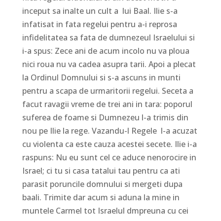
inceput sa inalte un cult a lui Baal. Ilie s-a
infatisat in fata regelui pentru a-i reprosa
infidelitatea sa fata de dumnezeul Israelului si
i-a spus: Zece ani de acum incolo nu va ploua
nici roua nu va cadea asupra tarii. Apoi a plecat
la Ordinul Domnului si s-a ascuns in munti
pentru a scapa de urmaritorii regelui. Seceta a
facut ravagii vreme de trei ani in tara: poporul
suferea de foame si Dumnezeu l-a trimis din
nou pe Ilie la rege. Vazandu-l Regele l-a acuzat
cu violenta ca este cauza acestei secete. Ilie i-a
raspuns: Nu eu sunt cel ce aduce nenorocire in
Israel; ci tu si casa tatalui tau pentru ca ati
parasit poruncile domnului si mergeti dupa
baali. Trimite dar acum si aduna la mine in
muntele Carmel tot Israelul dmpreuna cu cei