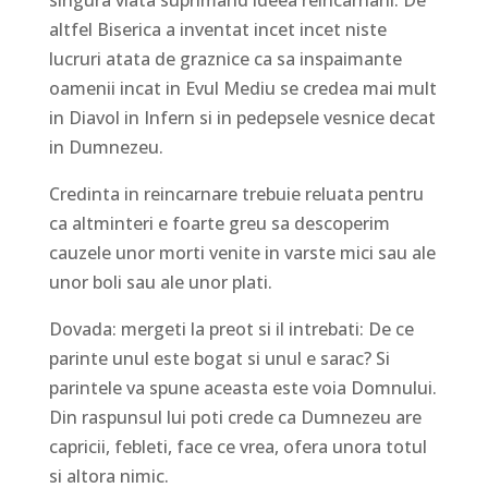
singura viata suprimand ideea reincarnarii. De
altfel Biserica a inventat incet incet niste
lucruri atata de graznice ca sa inspaimante
oamenii incat in Evul Mediu se credea mai mult
in Diavol in Infern si in pedepsele vesnice decat
in Dumnezeu.
Credinta in reincarnare trebuie reluata pentru
ca altminteri e foarte greu sa descoperim
cauzele unor morti venite in varste mici sau ale
unor boli sau ale unor plati.
Dovada: mergeti la preot si il intrebati: De ce
parinte unul este bogat si unul e sarac? Si
parintele va spune aceasta este voia Domnului.
Din raspunsul lui poti crede ca Dumnezeu are
capricii, febleti, face ce vrea, ofera unora totul
si altora nimic.