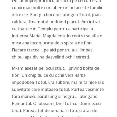
De jur imprejurul locului sacru pe cercuri erau
copiii mai multe curcubee unind aceste familii
intre ele. Energia bucuriei atingea Totul, joaca,
caldura, freamatul unduind placut. Am intrat
cu toatele in Templu pentru a participa la
Initierea Mariei Magdalena. In centru se afla o
mica apa inconjurata de o spirala de flori.
Fiecare trecea….pe aici pentru a-si limpezi
chipul apa divina dezvelind ochii ceresti.
M-am asezat pe locul stiut….privind bolta de
flori. Un chip dulce cu ochii verzi-iarba
impodobea Totul. Era subtire, maini tainice si o
suavitate care matasea totul. Purtea vesminte
fara maneci. parul lung si negru ….atingand
Pamantul. O iubeam ( Din-Tot-cu-Dumnezeu-
Una). Parea atat de umana si totusi atat de