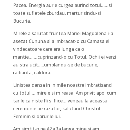
Pacea. Energia aurie curgea aurind totul……si
toate sufletele zburdau, marturisindu-si
Bucuria.
Mirele a sarutat fruntea Mariei Magdalena i-a
asezat Cununa si a imbracat-o cu Camasa ei
vindecatoare care era lunga ca o
mantie…….cuprinzand-o cu Totul. Ochii ei verzi
au stralucit…..umplandu-se de bucurie,
radianta, caldura.
Linistea dansa in inimile noastre imbratisand
cu totul…..mirele si mireasa. Am privit apoi cum
tarile ca niste fii si fiice….veneau la aceasta
ceremonie pe raza lor, salutand Christul
Feminin si darurile lui.
Am simtit-o pe AZaRa langa mine si am