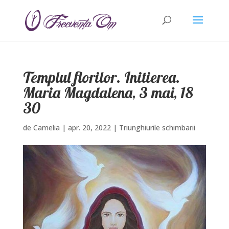
Templul florilor. Initierea.
Maria Magdalena, 3 mai, 18
30
de
Camelia
|
apr. 20, 2022
|
Triunghiurile schimbarii