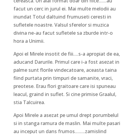
cereasca. Un alai format doar din fiice……au
facut un cerc in jurul ei. Mai multe melodii au
inundat Totul daltuind frumuseti ceresti in
sufletele noastre. Valsul sferelor si muzica
divina ne-au facut sufletele sa zburde intr-o
hora a Unimii.
Apoi el Mirele insotit de fiii….s-a apropiat de ea,
aducand Darurile. Primul care i-a fost asezat in
palme sunt florile vindecatoare, aceasta taina
fiind purtata prin timpuri de samanite, vraci,
preotese. Erau flori graitoare care isi spuneau
leacul, graind in suflet. Si cine primise Graalul,
stia Talcuirea.
Apoi Mirele a asezat pe umul drept porumbelul
si in stanga ramura de maslin. Mai multe pasari
au inceput un dans frumos……..zamislind