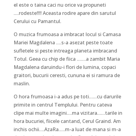
el este o taina caci nu orice va propuneti
….rodeste!!!! Aceasta rodire apare din sarutul
Cerului cu Pamantul.
O muzica frumoasa a imbracat locul si Camasa
Mariei Magdalena ….s-a asezat peste toate
sufletele si peste intreaga planeta imbracand
Totul. Geea cu chip de fiica …….a zambit Maria
Magdalena daruindu-i flori de lumina, copaci
graitori, bucurii ceresti, cununa ei si ramura de
maslin.
O hora frumoasa i-a adus pe toti……cu darurile
primite in centrul Templului. Pentru cateva
clipe mai multe imagini….ma vizitara……tarile in
hora bucuriei, fiicele cantand, Cerul Graind. Am
inchis ochii….AzaRa…..m-a luat de mana si m-a