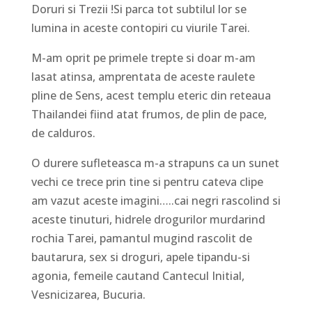
Doruri si Trezii !Si parca tot subtilul lor se
lumina in aceste contopiri cu viurile Tarei.
M-am oprit pe primele trepte si doar m-am
lasat atinsa, amprentata de aceste raulete
pline de Sens, acest templu eteric din reteaua
Thailandei fiind atat frumos, de plin de pace,
de calduros.
O durere sufleteasca m-a strapuns ca un sunet
vechi ce trece prin tine si pentru cateva clipe
am vazut aceste imagini…..cai negri rascolind si
aceste tinuturi, hidrele drogurilor murdarind
rochia Tarei, pamantul mugind rascolit de
bautarura, sex si droguri, apele tipandu-si
agonia, femeile cautand Cantecul Initial,
Vesnicizarea, Bucuria.