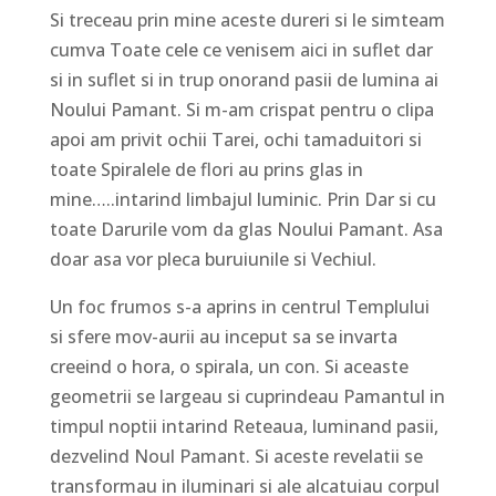
Si treceau prin mine aceste dureri si le simteam
cumva Toate cele ce venisem aici in suflet dar
si in suflet si in trup onorand pasii de lumina ai
Noului Pamant. Si m-am crispat pentru o clipa
apoi am privit ochii Tarei, ochi tamaduitori si
toate Spiralele de flori au prins glas in
mine…..intarind limbajul luminic. Prin Dar si cu
toate Darurile vom da glas Noului Pamant. Asa
doar asa vor pleca buruiunile si Vechiul.
Un foc frumos s-a aprins in centrul Templului
si sfere mov-aurii au inceput sa se invarta
creeind o hora, o spirala, un con. Si aceaste
geometrii se largeau si cuprindeau Pamantul in
timpul noptii intarind Reteaua, luminand pasii,
dezvelind Noul Pamant. Si aceste revelatii se
transformau in iluminari si ale alcatuiau corpul