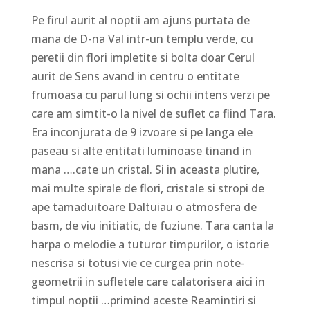
Pe firul aurit al noptii am ajuns purtata de
mana de D-na Val intr-un templu verde, cu
peretii din flori impletite si bolta doar Cerul
aurit de Sens avand in centru o entitate
frumoasa cu parul lung si ochii intens verzi pe
care am simtit-o la nivel de suflet ca fiind Tara.
Era inconjurata de 9 izvoare si pe langa ele
paseau si alte entitati luminoase tinand in
mana ….cate un cristal. Si in aceasta plutire,
mai multe spirale de flori, cristale si stropi de
ape tamaduitoare Daltuiau o atmosfera de
basm, de viu initiatic, de fuziune. Tara canta la
harpa o melodie a tuturor timpurilor, o istorie
nescrisa si totusi vie ce curgea prin note-
geometrii in sufletele care calatorisera aici in
timpul noptii …primind aceste Reamintiri si