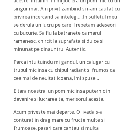
acestei Intalniri. In mijloc era un pom mic cu un
singur mar. Am privit zambind si i-am cautat cu
privirea incercand sa inteleg…..In sufletul meu
se derula un lucru pe care il repetam adeseori
cu bucurie. Sa fiu la batranete ca marul
ramanesc, chircit la suprafata si dulce si
minunat pe dinauntru. Autentic.
Parca intuituindu mi gandul, un calugar cu
trupul mic insa cu chipul radiant si frumos ca
cea mai de neuitat icoana, imi spuse…
E tara noastra, un pom mic insa puternic in
devenire si lucrarea ta, merisorul acesta.
Acum priveste mai departe. O livada s-a
conturat in drag mare cu fructe multe si
frumoase, pasari care cantau si multa