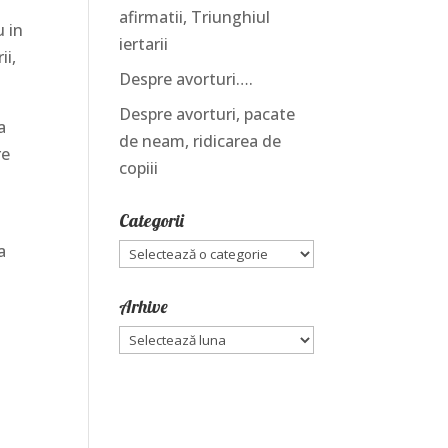
afirmatii, Triunghiul
u in
iertarii
ii,
Despre avorturi….
Despre avorturi, pacate
a
de neam, ridicarea de
re
copiii
Categorii
a
Categorii
Arhive
Arhive