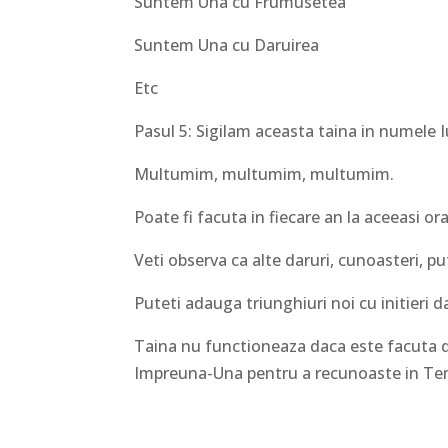
Suntem Una cu Frumusetea
Suntem Una cu Daruirea
Etc
Pasul 5: Sigilam aceasta taina in numele Iu
Multumim, multumim, multumim.
Poate fi facuta in fiecare an la aceeasi or
Veti observa ca alte daruri, cunoasteri, p
Puteti adauga triunghiuri noi cu initieri da
Taina nu functioneaza daca este facuta doar
Impreuna-Una pentru a recunoaste in Tem