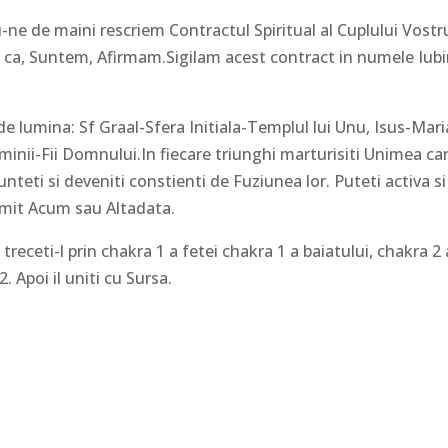
-ne de maini rescriem Contractul Spiritual al Cuplului Vostr
ca, Suntem, Afirmam.Sigilam acest contract in numele Iubir
e lumina: Sf Graal-Sfera Initiala-Templul lui Unu, Isus-Mari
nii-Fii Domnului.In fiecare triunghi marturisiti Unimea ca
unteti si deveniti constienti de Fuziunea lor. Puteti activa si
primit Acum sau Altadata.
 treceti-l prin chakra 1 a fetei chakra 1 a baiatului, chakra 2 
. Apoi il uniti cu Sursa.