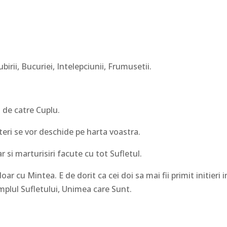
birii, Bucuriei, Intelepciunii, Frumusetii.
a de catre Cuplu.
uteri se vor deschide pe harta voastra.
r si marturisiri facute cu tot Sufletul.
 cu Mintea. E de dorit ca cei doi sa mai fii primit initieri i
plul Sufletului, Unimea care Sunt.