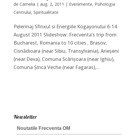
de
Camelia
|
aug. 2, 2011
|
Evenimente
,
Psihologia
Centrului
,
Spiritualitate
Pelerinaj Sfinxul si Energiile Kogayonului 6-14
August 2011 Slideshow: Frecventa’s trip from
Bucharest, Romania to 10 cities , Brasov,
Cisnădioara (near Sibiu, Transylvania), Arieşeni
(near Deva), Comuna Scărişoara (near Ighiu),
Comuna Şinca Veche (near Fagaras),...
Newsletter
Noutatile Frecventa OM