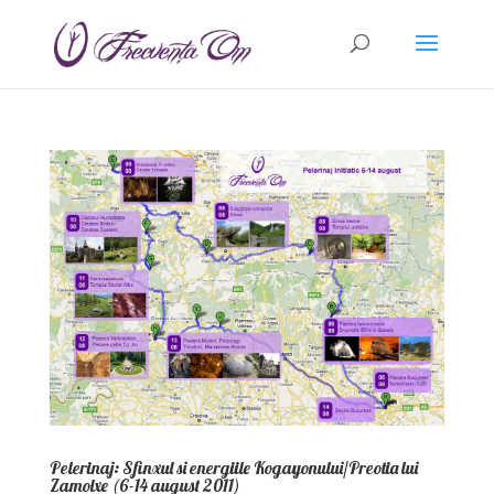
Pelerinaj: Sfinxul si energiile Kogayonului/Preotia lui
Zamolxe (6-14 august 2011)