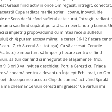
est Graaal fiind activ în orice Om regăsit, întregit, conectat.
ceastă Cupa radiază marile scrieri, icoane, inovații, idei
ple de Sens decât când sufletul este curat, întregit, radiant 
mama sau fiind supărat pe tată sau neiertandu-ți bunicii. Un
reci si împietriți propovaduind cu mintea rece și sufletul
lui( ch 4) putem accesa mărețiile ceresti( 6-12 fiecare cent
cerul 7, ch 8-cerul 8 si tot așa). Ca să accesați Cerurile
Acatiste) e important să limpeziți fiecare centru el fiind
ri, salturi dar fiind și înnegurat de atașamente, frici,
 9, 3 ori 3 va Invit sa deschideți Porțile Cerești cu Triada
re vă cheamă pentru a deveni un Înțelept Echilibrat, un Om
ncepeți descoperirea acestei Chip de Lumină activând Spirală
nă mă cheamă? Ce viuri cerești îmi grăiesc? Ce vârfuri îmi