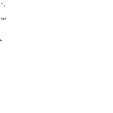
 În
căci
ii
ru