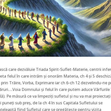
că care dezvăluie Triada Spirit-Suflet-Materie, centrii infer
reta felul în care intrăm și onorăm Materia, ch 4 și 5 deschi
 prin Trăire, Vorba, Exprimare iar ch 6-ch 12 dezvelindu-ne p
ăruri….Voia Domnului și felul în care putem aduce Vârfurile 
ă). Pe măsură ce va limpeziți sufletul și nu va mai proiectați
puneți sub preș, de la ch 4 în sus Capitala Sufletului se
nțeleaptă fiind Sufletul care se pregătește pentru vizita