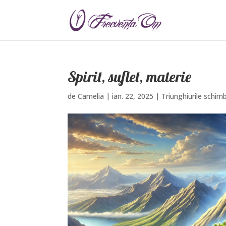
Spirit, suflet, materie
de
Camelia
|
ian. 22, 2025
|
Triunghiurile schimb