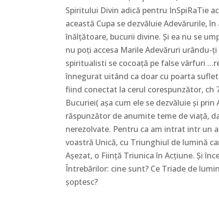
Spiritului Divin adică pentru InSpiRaTie ac
această Cupa se dezvăluie Adevărurile, în a
înălțătoare, bucurii divine. Și ea nu se um
nu poți accesa Marile Adevăruri urându-ți 
spiritualisti se cocoață pe false vârfuri …
înnegurat uitând ca doar cu poarta sufletu
fiind conectat la cerul corespunzător, ch 7-
Bucuriei( așa cum ele se dezvăluie și prin 
răspunzător de anumite teme de viață, daru
nerezolvate. Pentru ca am intrat intr un an
voastră Unică, cu Triunghiul de lumină ca
Așezat, o Ființă Triunica în Acțiune. Și î
Întrebărilor: cine sunt? Ce Triade de lumi
șoptesc?