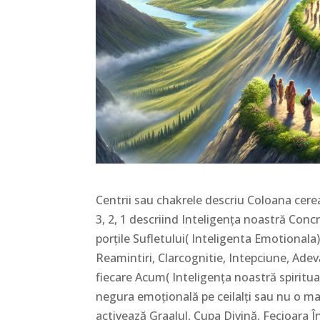
Centrii sau chakrele descriu Coloana cereas
3, 2, 1 descriind Inteligența noastră Conc
porțile Sufletului( Inteligenta Emotionala)
Reamintiri, Clarcognitie, Intepciune, Adev
fiecare Acum( Inteligența noastră spiritual
negura emoțională pe ceilalți sau nu o mai 
activează Graalul, Cupa Divină, Fecioara Î