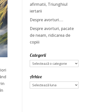
afirmatii, Triunghiul
iertarii
Despre avorturi….
Despre avorturi, pacate
de neam, ridicarea de
copiii
Categorii
Categorii
iori
Arhive
zând
rin
Arhive
în