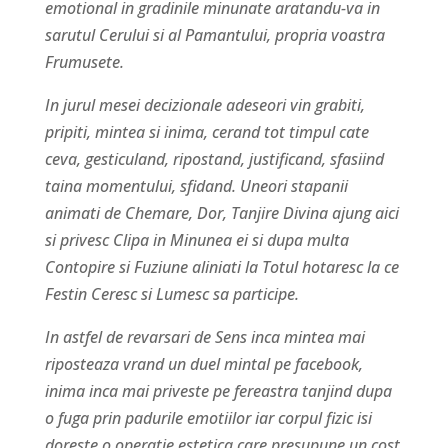
emotional in gradinile minunate aratandu-va in
sarutul Cerului si al Pamantului, propria voastra
Frumusete.
In jurul mesei decizionale adeseori vin grabiti,
pripiti, mintea si inima, cerand tot timpul cate
ceva, gesticuland, ripostand, justificand, sfasiind
taina momentului, sfidand. Uneori stapanii
animati de Chemare, Dor, Tanjire Divina ajung aici
si privesc Clipa in Minunea ei si dupa multa
Contopire si Fuziune aliniati la Totul hotaresc la ce
Festin Ceresc si Lumesc sa participe.
In astfel de revarsari de Sens inca mintea mai
riposteaza vrand un duel mintal pe facebook,
inima inca mai priveste pe fereastra tanjind dupa
o fuga prin padurile emotiilor iar corpul fizic isi
doreste o operatie estetica care presupune un cost