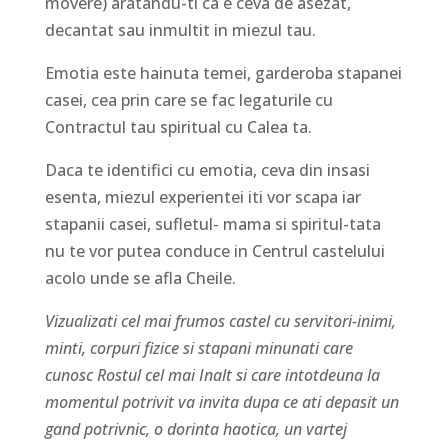
movere) aratandu-ti ca e ceva de asezat,
decantat sau inmultit in miezul tau.
Emotia este hainuta temei, garderoba stapanei
casei, cea prin care se fac legaturile cu
Contractul tau spiritual cu Calea ta.
Daca te identifici cu emotia, ceva din insasi
esenta, miezul experientei iti vor scapa iar
stapanii casei, sufletul- mama si spiritul-tata
nu te vor putea conduce in Centrul castelului
acolo unde se afla Cheile.
Vizualizati cel mai frumos castel cu servitori-inimi,
minti, corpuri fizice si stapani minunati care
cunosc Rostul cel mai Inalt si care intotdeuna la
momentul potrivit va invita dupa ce ati depasit un
gand potrivnic, o dorinta haotica, un vartej