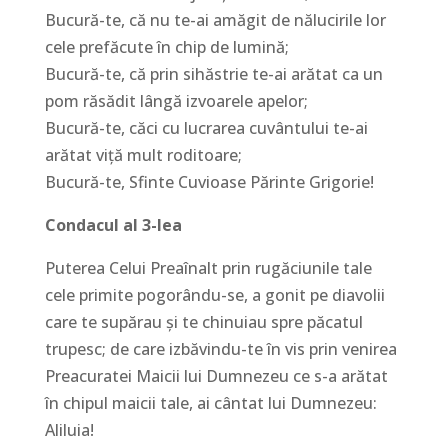
Bucură-te, că nu te-ai amăgit de nălucirile lor
cele prefăcute în chip de lumină;
Bucură-te, că prin sihăstrie te-ai arătat ca un
pom răsădit lângă izvoarele apelor;
Bucură-te, căci cu lucrarea cuvântului te-ai
arătat viţă mult roditoare;
Bucură-te, Sfinte Cuvioase Părinte Grigorie!
Condacul al 3-lea
Puterea Celui Preaînalt prin rugăciunile tale
cele primite pogorându-se, a gonit pe diavolii
care te supărau şi te chinuiau spre păcatul
trupesc; de care izbăvindu-te în vis prin venirea
Preacuratei Maicii lui Dumnezeu ce s-a arătat
în chipul maicii tale, ai cântat lui Dumnezeu:
Aliluia!