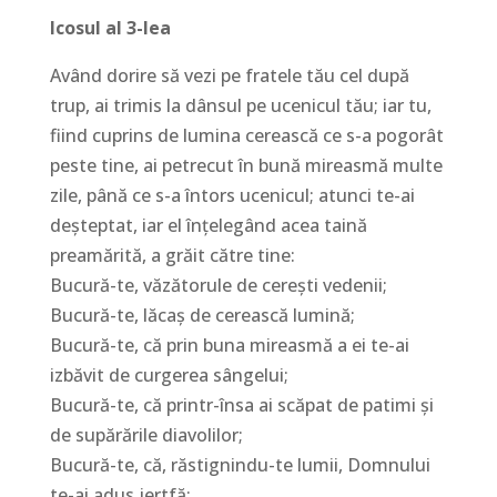
Icosul al 3-lea
Având dorire să vezi pe fratele tău cel după
trup, ai trimis la dânsul pe ucenicul tău; iar tu,
fiind cuprins de lumina cerească ce s-a pogorât
peste tine, ai petrecut în bună mireasmă multe
zile, până ce s-a întors ucenicul; atunci te-ai
deşteptat, iar el înţelegând acea taină
preamărită, a grăit către tine:
Bucură-te, văzătorule de cereşti vedenii;
Bucură-te, lăcaş de cerească lumină;
Bucură-te, că prin buna mireasmă a ei te-ai
izbăvit de curgerea sângelui;
Bucură-te, că printr-însa ai scăpat de patimi şi
de supărările diavolilor;
Bucură-te, că, răstignindu-te lumii, Domnului
te-ai adus jertfă;