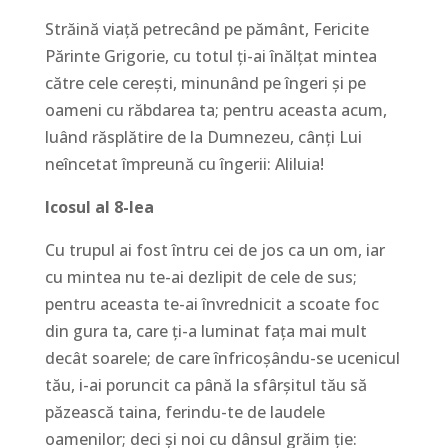
Străină viaţă petrecând pe pământ, Fericite
Părinte Grigorie, cu totul ţi-ai înălţat mintea
către cele cereşti, minunând pe îngeri şi pe
oameni cu răbdarea ta; pentru aceasta acum,
luând răsplătire de la Dumnezeu, cânţi Lui
neîncetat împreună cu îngerii: Aliluia!
Icosul al 8-lea
Cu trupul ai fost întru cei de jos ca un om, iar
cu mintea nu te-ai dezlipit de cele de sus;
pentru aceasta te-ai învrednicit a scoate foc
din gura ta, care ţi-a luminat faţa mai mult
decât soarele; de care înfricoşându-se ucenicul
tău, i-ai poruncit ca până la sfârşitul tău să
păzească taina, ferindu-te de laudele
oamenilor; deci şi noi cu dânsul grăim ţie: