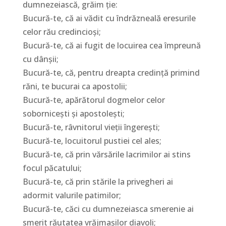
dumnezeiască, grăim ţie:
Bucură-te, că ai vădit cu îndrăzneală eresurile
celor rău credincioşi;
Bucură-te, că ai fugit de locuirea cea împreună
cu dânşii;
Bucură-te, că, pentru dreapta credinţă primind
răni, te bucurai ca apostolii;
Bucură-te, apărătorul dogmelor celor
soborniceşti şi apostoleşti;
Bucură-te, râvnitorul vieţii îngereşti;
Bucură-te, locuitorul pustiei cel ales;
Bucură-te, că prin vărsările lacrimilor ai stins
focul păcatului;
Bucură-te, că prin stările la privegheri ai
adormit valurile patimilor;
Bucură-te, căci cu dumnezeiasca smerenie ai
smerit răutatea vrăjmaşilor diavoli;