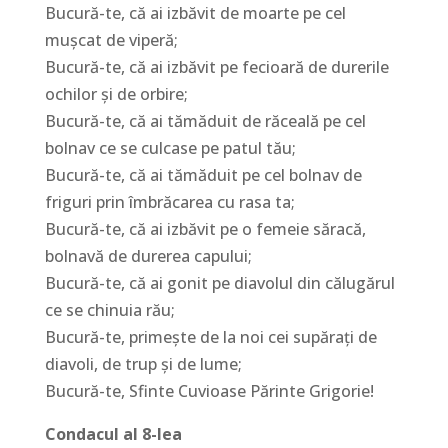
Bucură-te, că ai izbăvit de moarte pe cel
muşcat de viperă;
Bucură-te, că ai izbăvit pe fecioară de durerile
ochilor şi de orbire;
Bucură-te, că ai tămăduit de răceală pe cel
bolnav ce se culcase pe patul tău;
Bucură-te, că ai tămăduit pe cel bolnav de
friguri prin îmbrăcarea cu rasa ta;
Bucură-te, că ai izbăvit pe o femeie săracă,
bolnavă de durerea capului;
Bucură-te, că ai gonit pe diavolul din călugărul
ce se chinuia rău;
Bucură-te, primeşte de la noi cei supăraţi de
diavoli, de trup şi de lume;
Bucură-te, Sfinte Cuvioase Părinte Grigorie!
Condacul al 8-lea