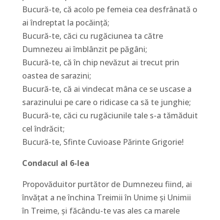
Bucură-te, că acolo pe femeia cea desfrânată o
ai îndreptat la pocăinţă;
Bucură-te, căci cu rugăciunea ta către
Dumnezeu ai îmblânzit pe păgâni;
Bucură-te, că în chip nevăzut ai trecut prin
oastea de sarazini;
Bucură-te, că ai vindecat mâna ce se uscase a
sarazinului pe care o ridicase ca să te junghie;
Bucură-te, căci cu rugăciunile tale s-a tămăduit
cel îndrăcit;
Bucură-te, Sfinte Cuvioase Părinte Grigorie!
Condacul al 6-lea
Propovăduitor purtător de Dumnezeu fiind, ai
învăţat a ne închina Treimii în Unime şi Unimii
în Treime, şi făcându-te vas ales ca marele