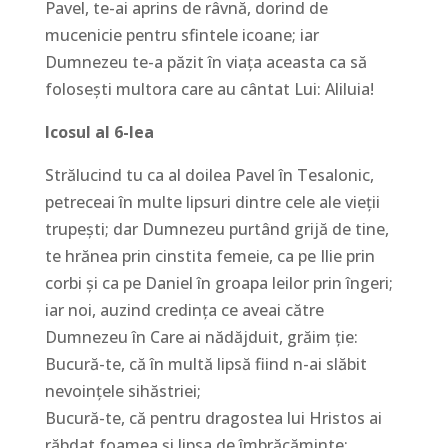
Pavel, te-ai aprins de râvnă, dorind de
mucenicie pentru sfintele icoane; iar
Dumnezeu te-a păzit în viaţa aceasta ca să
foloseşti multora care au cântat Lui: Aliluia!
Icosul al 6-lea
Strălucind tu ca al doilea Pavel în Tesalonic,
petreceai în multe lipsuri dintre cele ale vieţii
trupeşti; dar Dumnezeu purtând grijă de tine,
te hrănea prin cinstita femeie, ca pe Ilie prin
corbi şi ca pe Daniel în groapa leilor prin îngeri;
iar noi, auzind credinţa ce aveai către
Dumnezeu în Care ai nădăjduit, grăim ţie:
Bucură-te, că în multă lipsă fiind n-ai slăbit
nevoinţele sihăstriei;
Bucură-te, că pentru dragostea lui Hristos ai
răbdat foamea şi lipsa de îmbrăcăminte;