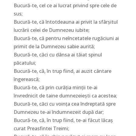
Bucură-te, cel ce ai lucrat privind spre cele de
sus;
Bucură-te, că întotdeauna ai privit la sfârşitul
lucrării celei de Dumnezeu iubite;
Bucură-te, că pentru neîncetatele rugăciuni ai
primit de la Dumnezeu sabie aurită;
Bucură-te, căci cu dânsa ai tăiat spinul
păcatului;
Bucură-te, că, în trup fiind, ai auzit cântare
îngerească;
Bucură-te, că prin curăţia minţii te-ai
învrednicit de taine dumnezeieşti ca acestea;
Bucură-te, căci cu voinţa cea îndreptată spre
Dumnezeu te-ai îndumnezeit după dar;
Bucură-te, că, în trup fiind, te-ai făcut lăcaş
curat Preasfintei Treimi;