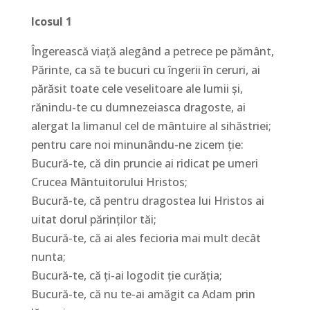
Icosul 1
Îngerească viaţă alegând a petrece pe pământ,
Părinte, ca să te bucuri cu îngerii în ceruri, ai
părăsit toate cele veselitoare ale lumii şi,
rănindu-te cu dumnezeiasca dragoste, ai
alergat la limanul cel de mântuire al sihăstriei;
pentru care noi minunându-ne zicem ţie:
Bucură-te, că din pruncie ai ridicat pe umeri
Crucea Mântuitorului Hristos;
Bucură-te, că pentru dragostea lui Hristos ai
uitat dorul părinţilor tăi;
Bucură-te, că ai ales fecioria mai mult decât
nunta;
Bucură-te, că ţi-ai logodit ţie curăţia;
Bucură-te, că nu te-ai amăgit ca Adam prin