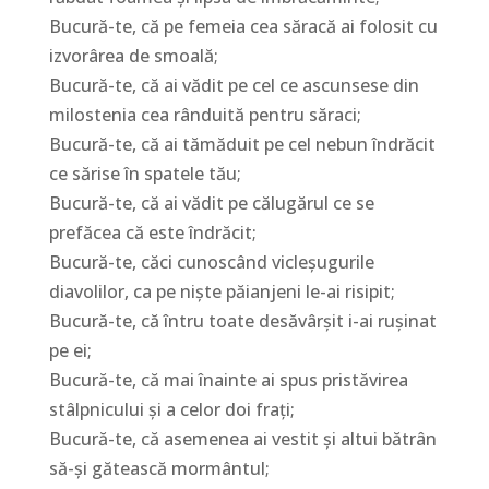
Bucură-te, că pe femeia cea săracă ai folosit cu
izvorârea de smoală;
Bucură-te, că ai vădit pe cel ce ascunsese din
milostenia cea rânduită pentru săraci;
Bucură-te, că ai tămăduit pe cel nebun îndrăcit
ce sărise în spatele tău;
Bucură-te, că ai vădit pe călugărul ce se
prefăcea că este îndrăcit;
Bucură-te, căci cunoscând vicleşugurile
diavolilor, ca pe nişte păianjeni le-ai risipit;
Bucură-te, că întru toate desăvârşit i-ai ruşinat
pe ei;
Bucură-te, că mai înainte ai spus pristăvirea
stâlpnicului şi a celor doi fraţi;
Bucură-te, că asemenea ai vestit şi altui bătrân
să-şi gătească mormântul;