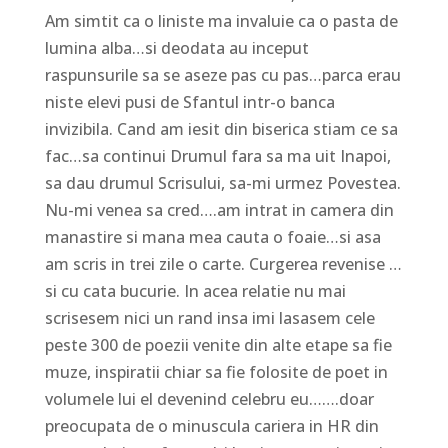
Am simtit ca o liniste ma invaluie ca o pasta de
lumina alba…si deodata au inceput
raspunsurile sa se aseze pas cu pas…parca erau
niste elevi pusi de Sfantul intr-o banca
invizibila. Cand am iesit din biserica stiam ce sa
fac…sa continui Drumul fara sa ma uit Inapoi,
sa dau drumul Scrisului, sa-mi urmez Povestea.
Nu-mi venea sa cred….am intrat in camera din
manastire si mana mea cauta o foaie…si asa
am scris in trei zile o carte. Curgerea revenise …
si cu cata bucurie. In acea relatie nu mai
scrisesem nici un rand insa imi lasasem cele
peste 300 de poezii venite din alte etape sa fie
muze, inspiratii chiar sa fie folosite de poet in
volumele lui el devenind celebru eu…….doar
preocupata de o minuscula cariera in HR din