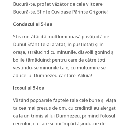
Bucură-te, profet văzător de cele viitoare;
Bucură-te, Sfinte Cuvioase Părinte Grigorie!
Condacul al 5-lea
Stea nerătăcită multluminoasă povăţuită de
Duhul Sfânt te-ai arătat, în pustietăţi şi în
oraşe, strălucind cu minunile, diavolii gonind şi
bolile tămăduind; pentru care de către toţi
vestindu-se minunile tale, cu mulţumire se
aduce lui Dumnezeu cântare: Aliluia!
Icosul al 5-lea
Văzând popoarele faptele tale cele bune şi viaţa
ta cea mai presus de om, cu credinţă au alergat
ca la un trimis al lui Dumnezeu, primind folosul
cererilor; cu care şi noi împărtăşindu-ne de