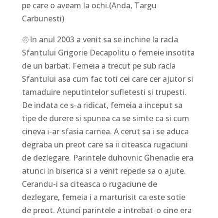
pe care o aveam la ochi.(Anda, Targu
Carbunesti)
۞In anul 2003 a venit sa se inchine la racla
Sfantului Grigorie Decapolitu o femeie insotita
de un barbat. Femeia a trecut pe sub racla
Sfantului asa cum fac toti cei care cer ajutor si
tamaduire neputintelor sufletesti si trupesti.
De indata ce s-a ridicat, femeia a inceput sa
tipe de durere si spunea ca se simte ca si cum
cineva i-ar sfasia carnea. A cerut sa i se aduca
degraba un preot care sa ii citeasca rugaciuni
de dezlegare. Parintele duhovnic Ghenadie era
atunci in biserica si a venit repede sa o ajute.
Cerandu-i sa citeasca o rugaciune de
dezlegare, femeia i a marturisit ca este sotie
de preot. Atunci parintele a intrebat-o cine era