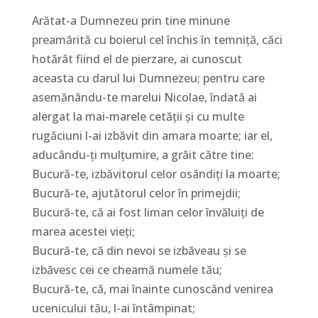
Arătat-a Dumnezeu prin tine minune
preamărită cu boierul cel închis în temniţă, căci
hotărât fiind el de pierzare, ai cunoscut
aceasta cu darul lui Dumnezeu; pentru care
asemănându-te marelui Nicolae, îndată ai
alergat la mai-marele cetăţii şi cu multe
rugăciuni l-ai izbăvit din amara moarte; iar el,
aducându-ţi mulţumire, a grăit către tine:
Bucură-te, izbăvitorul celor osândiţi la moarte;
Bucură-te, ajutătorul celor în primejdii;
Bucură-te, că ai fost liman celor învăluiţi de
marea acestei vieţi;
Bucură-te, că din nevoi se izbăveau şi se
izbăvesc cei ce cheamă numele tău;
Bucură-te, că, mai înainte cunoscând venirea
ucenicului tău, l-ai întâmpinat;