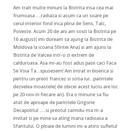
Am trait multe minuni la Bistrita insa cea mai
frumoasa ….radiaza si acum ca un soare pe
cerul interior fiind inca plina de Sens, Talc,
Poveste. Acum 20 de ani am sosit la Bistrita pe
16 august( imi doream sa ajung la Bistrita de
Moldova la icoana Sfintei Ana) si am ajuns la
Bistrita de Valcea intr-o zi extrem de
calduroasa. Asa mi-au fost adus pasii caci Faca
Se Voia Ta…spusesem! Am intrat in biserica si
pentru un preot francez si sotia lui…parintele
dezvelea moastele( de obicei acest lucru are loc
pe 20 nov in fiecare an). Era o minune sa fiu
atat de aproape de parintele Grigorie
Decapolitul …..si preotul zarindu-ma m-a
invitat si pe mine sa ating mana radioasa a
Sfantului. O ploaie de lumini mi-a atins sufletul