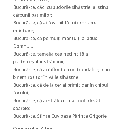
Bucură-te, căci cu sudorile sihăstriei ai stins
cărbunii patimilor;
Bucură-te, că ai fost pildă tuturor spre
mântuire;
Bucură-te, că pe mulţi mântuiţi ai adus
Domnului;
Bucură-te, temelia cea neclintită a
pustniceştilor strădanii;
Bucură-te, că ai înflorit ca un trandafir şi crin
binemirositor în văile sihăstriei;
Bucură-te, că de la cer ai primit dar în chipul
focului;
Bucură-te, că ai strălucit mai mult decât
soarele;
Bucură-te, Sfinte Cuvioase Părinte Grigorie!
Condacul al 4-lea