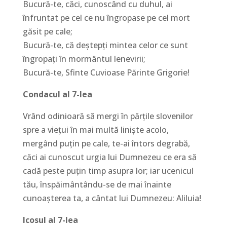
Bucură-te, căci, cunoscând cu duhul, ai
înfruntat pe cel ce nu îngropase pe cel mort
găsit pe cale;
Bucură-te, că deştepţi mintea celor ce sunt
îngropaţi în mormântul lenevirii;
Bucură-te, Sfinte Cuvioase Părinte Grigorie!
Condacul al 7-lea
Vrând odinioară să mergi în părţile slovenilor
spre a vieţui în mai multă linişte acolo,
mergând puţin pe cale, te-ai întors degrabă,
căci ai cunoscut urgia lui Dumnezeu ce era să
cadă peste puţin timp asupra lor; iar ucenicul
tău, înspăimântându-se de mai înainte
cunoaşterea ta, a cântat lui Dumnezeu: Aliluia!
Icosul al 7-lea