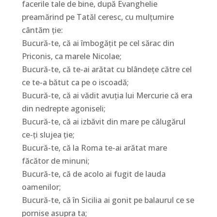
facerile tale de bine, după Evanghelie
preamărind pe Tatăl ceresc, cu mulţumire
cântăm ţie:
Bucură-te, că ai îmbogăţit pe cel sărac din
Priconis, ca marele Nicolae;
Bucură-te, că te-ai arătat cu blândeţe către cel
ce te-a bătut ca pe o iscoadă;
Bucură-te, că ai vădit avuţia lui Mercurie că era
din nedrepte agoniseli;
Bucură-te, că ai izbăvit din mare pe călugărul
ce-ţi slujea ţie;
Bucură-te, că la Roma te-ai arătat mare
făcător de minuni;
Bucură-te, că de acolo ai fugit de lauda
oamenilor;
Bucură-te, că în Sicilia ai gonit pe balaurul ce se
pornise asupra ta;