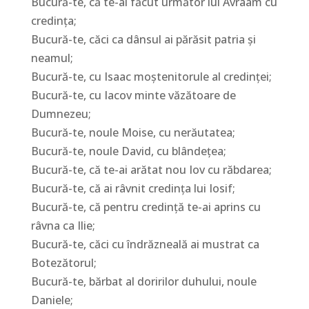
Bucură-te, că te-ai făcut următor lui Avraam cu
credinţa;
Bucură-te, căci ca dânsul ai părăsit patria şi
neamul;
Bucură-te, cu Isaac moştenitorule al credinţei;
Bucură-te, cu Iacov minte văzătoare de
Dumnezeu;
Bucură-te, noule Moise, cu nerăutatea;
Bucură-te, noule David, cu blândeţea;
Bucură-te, că te-ai arătat nou Iov cu răbdarea;
Bucură-te, că ai râvnit credinţa lui Iosif;
Bucură-te, că pentru credinţă te-ai aprins cu
râvna ca Ilie;
Bucură-te, căci cu îndrăzneală ai mustrat ca
Botezătorul;
Bucură-te, bărbat al doririlor duhului, noule
Daniele;