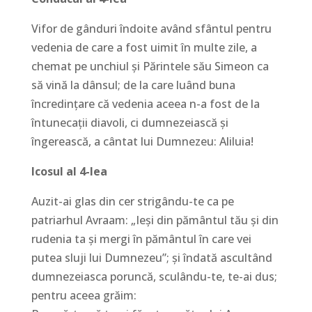
Vifor de gânduri îndoite având sfântul pentru
vedenia de care a fost uimit în multe zile, a
chemat pe unchiul şi Părintele său Simeon ca
să vină la dânsul; de la care luând buna
încredinţare că vedenia aceea n-a fost de la
întunecaţii diavoli, ci dumnezeiască şi
îngerească, a cântat lui Dumnezeu: Aliluia!
Icosul al 4-lea
Auzit-ai glas din cer strigându-te ca pe
patriarhul Avraam: „Ieşi din pământul tău şi din
rudenia ta şi mergi în pământul în care vei
putea sluji lui Dumnezeu”; şi îndată ascultând
dumnezeiasca poruncă, sculându-te, te-ai dus;
pentru aceea grăim: