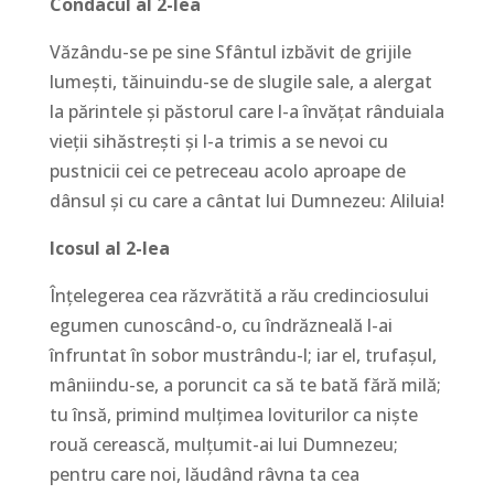
Condacul al 2-lea
Văzându-se pe sine Sfântul izbăvit de grijile
lumeşti, tăinuindu-se de slugile sale, a alergat
la părintele şi păstorul care l-a învăţat rânduiala
vieţii sihăstreşti şi l-a trimis a se nevoi cu
pustnicii cei ce petreceau acolo aproape de
dânsul şi cu care a cântat lui Dumnezeu: Aliluia!
Icosul al 2-lea
Înţelegerea cea răzvrătită a rău credinciosului
egumen cunoscând-o, cu îndrăzneală l-ai
înfruntat în sobor mustrându-l; iar el, trufaşul,
mâniindu-se, a poruncit ca să te bată fără milă;
tu însă, primind mulţimea loviturilor ca nişte
rouă cerească, mulţumit-ai lui Dumnezeu;
pentru care noi, lăudând râvna ta cea