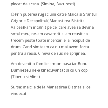
plecat de acasa. (Simina, Bucuresti)
۞Prin puterea rugaciunii catre Maica si Sfantul
Grigorie Decapolitul( Manastirea Bistrita,
Valcea)l-am intalnit pe cel care avea sa devina
sotul meu, ne-am casatorit si am reusit sa
trecem peste toate incercarile la inceput de
drum. Cand simteam ca nu mai avem forta
pentru a reusi, Cineva de sus ne sprijinea.
Am devenit o familie armonioasa iar Bunul
Dumnezeu ne-a binecuvantat si cu un copil.
(Tiberiu si Alina)
Sursa: maicile de la Manastirea Bistrita si cei
vindecati
…….