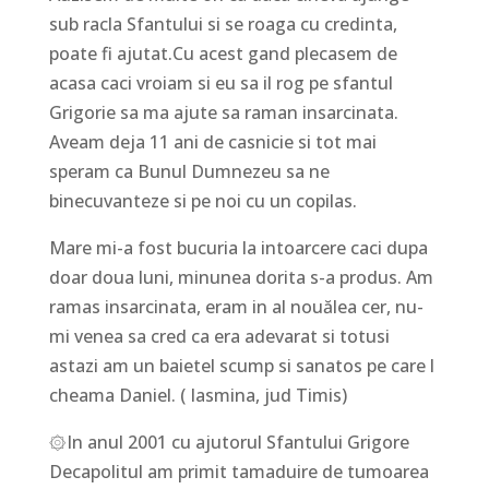
sub racla Sfantului si se roaga cu credinta,
poate fi ajutat.Cu acest gand plecasem de
acasa caci vroiam si eu sa il rog pe sfantul
Grigorie sa ma ajute sa raman insarcinata.
Aveam deja 11 ani de casnicie si tot mai
speram ca Bunul Dumnezeu sa ne
binecuvanteze si pe noi cu un copilas.
Mare mi-a fost bucuria la intoarcere caci dupa
doar doua luni, minunea dorita s-a produs. Am
ramas insarcinata, eram in al nouălea cer, nu-
mi venea sa cred ca era adevarat si totusi
astazi am un baietel scump si sanatos pe care l
cheama Daniel. ( Iasmina, jud Timis)
۞In anul 2001 cu ajutorul Sfantului Grigore
Decapolitul am primit tamaduire de tumoarea