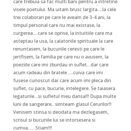
care trebuia sa fac multi bani pentru a intretine
visele poetului. Ma uitam brusc largita….la cele
trei colaborari pe care le aveam de 3-4 ani, la
timpul personal care nu mai existase, la
curgerea….care se oprise, la intuitiile care ma
asteptau la usa, la calatoriile spirituale la care
renuntasem, la bucuriile ceresti pe care le
jertfisem, la familia pe care nu o avusem, la
poeziile care imi zburdau in suflet…dar care
acum radeau din bratele ….cuiva care imi
fusese cunoscut dar care acum imi pleca din
suflet, cu pace, bucurie, intelegere. Se taiasera
legaturile…si sufletul meu dansa!!! Dupa multe
luni de sangerare.. simteam glasul Cerurilor!!
Venisem stinsa si deodata ma dezlegasem,
scrisul si bucuriile lui se intorsesera si
cumva……Stiam!!!