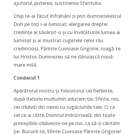
ajutorul, puterea, sustinerea Sfantului.
Chip te-ai făcut înfrânării şi prin dumnezeiescul
Duh pe toţi i-ai luminat; alergarea dreptei
credinţe ai săvârşit-o şi cu învăţăturile lumea ai
luminat şi ai mustrat cugetele celor rău
credincioşi, Părinte Cuvioase Grigorie, roagă-te
lui Hristos Dumnezeu să ne dăruiască nouă
mare milă.
Condacul 1
Apărătorul nostru şi folositorul cel fierbinte,
după datorie mulţumiri aducem ţie, Sfinte, noi,
cei izbăviţi din nevoi cu rugăciunile tale. Ci ca
cel ce ai către Domnul îndrăzneală, din toate
primejdiile izbăveşte-ne pe noi, ca să-ţi cântăm
ţie: Bucură-te, Sfinte Cuvioase Părinte Grigorie!