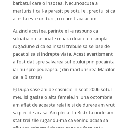
barbatul care o insotea. Necunoscuta a
marturisit ca l-a parasit pe sotul ei, preotul si ca
acesta este un turc, cu care traia acum.
Auzind acestea, parintele i-a raspuns ca
situatia nu se poate repara doar cu o simpla
rugaciune ci ca ea insasi trebuie sa se lase de
pacat si sa si indrepte viata. Acest avertisment
a fost dat spre salvarea sufletului prin pocainta
iar nu spre pedeapsa. ( din marturisirea Maicilor
de la Bistrita)
۞Dupa sase ani de casnicie in sept 2006 sotul
meu isi gasise o alta femeie.In luna octombrie
am aflat de aceasta relatie si de durere am vrut
sa plec de acasa. Am plecat la Bistrita unde am
stat trei zile rugandu-ma ca venind acasa sa
aflu tot adevarul despre ceea ce face sotul