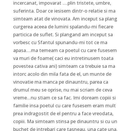
incercanat, impovarat ….plin tristete, umbre,
suferinta. Doar ce iesisem dintr-o relatie si ma
simteam atat de vinovata. Am inceput sa plang
curgerea aceea de lumini spalandu-mi fiecare
particica de suflet. Si plangand am inceput sa
vorbesc cu Sfantul spunandu-mi tot ce ma
apasa….ma temeam ca poetul cu care fusesem
va muri de foame( caci eu intretinusem toata
povestea cativa ani) simteam ca trebuie sa ma
intorc acolo din mila fata de el, un munte de
vinovatie ma manca pe dinauntru, parea ca
drumul meu se oprise, nu mai scriam de ceva
vreme…nu stiam ce sa fac. Imi doream copiii si
familie insa poetul cu care fusesem eram mult
prea indragostit de el pentru a face vreodata,
copiii. Ma simteam stinsa pe dinauntru si cu un
buchet de intrebari care tasneau, una cate una.