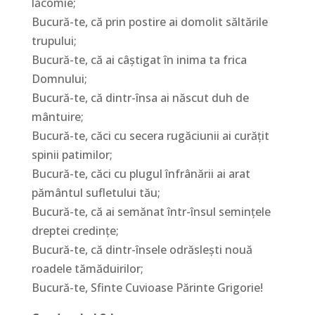
lăcomie;
Bucură-te, că prin postire ai domolit săltările
trupului;
Bucură-te, că ai câştigat în inima ta frica
Domnului;
Bucură-te, că dintr-însa ai născut duh de
mântuire;
Bucură-te, căci cu secera rugăciunii ai curăţit
spinii patimilor;
Bucură-te, căci cu plugul înfrânării ai arat
pământul sufletului tău;
Bucură-te, că ai semănat într-însul seminţele
dreptei credinţe;
Bucură-te, că dintr-însele odrăsleşti nouă
roadele tămăduirilor;
Bucură-te, Sfinte Cuvioase Părinte Grigorie!