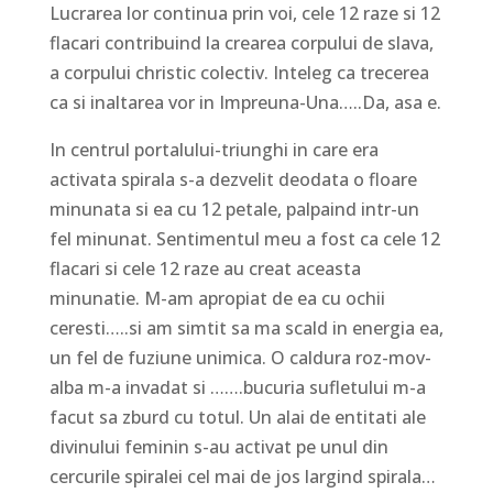
Lucrarea lor continua prin voi, cele 12 raze si 12
flacari contribuind la crearea corpului de slava,
a corpului christic colectiv. Inteleg ca trecerea
ca si inaltarea vor in Impreuna-Una…..Da, asa e.
In centrul portalului-triunghi in care era
activata spirala s-a dezvelit deodata o floare
minunata si ea cu 12 petale, palpaind intr-un
fel minunat. Sentimentul meu a fost ca cele 12
flacari si cele 12 raze au creat aceasta
minunatie. M-am apropiat de ea cu ochii
ceresti…..si am simtit sa ma scald in energia ea,
un fel de fuziune unimica. O caldura roz-mov-
alba m-a invadat si …….bucuria sufletului m-a
facut sa zburd cu totul. Un alai de entitati ale
divinului feminin s-au activat pe unul din
cercurile spiralei cel mai de jos largind spirala…