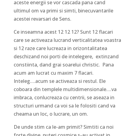
aceste energii se vor cascada pana cand
ultimul om va primi si simti, binecuvantarile
acestei revarsari de Sens.
Ce inseamna acest 12 12 12? Sunt 12 flacari
care se activeaza lucrand verticalitatea voastra
si 12 raze care lucreaza in orizontalitatea
deschizand noi porti de intelegere, extinzand
constiinta, dand grai soarelui christic. Pana
acum am lucrat cu maxim 7 flacari.
Inteleg….acum se activeaza si restul. Ele
coboara din templele multidimensionale….va
imbraca, conlucreaza cu centrii, se aseaza in
structuri urmand ca voi sa le folositi cand va
cheama un loc, o lucrare, un om.
De unde stim ca le-am primit? Simtiti ca noi
forte divine, puteri cosmice s-au activat in