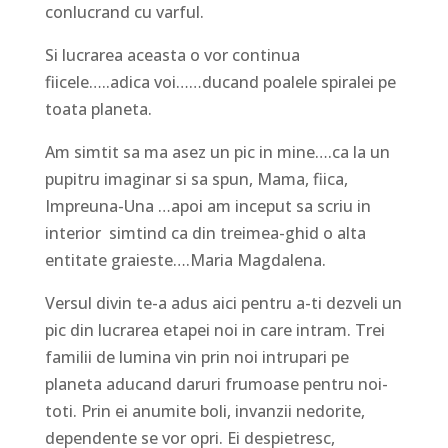
conlucrand cu varful.
Si lucrarea aceasta o vor continua
fiicele…..adica voi……ducand poalele spiralei pe
toata planeta.
Am simtit sa ma asez un pic in mine….ca la un
pupitru imaginar si sa spun, Mama, fiica,
Impreuna-Una …apoi am inceput sa scriu in
interior simtind ca din treimea-ghid o alta
entitate graieste….Maria Magdalena.
Versul divin te-a adus aici pentru a-ti dezveli un
pic din lucrarea etapei noi in care intram. Trei
familii de lumina vin prin noi intrupari pe
planeta aducand daruri frumoase pentru noi-
toti. Prin ei anumite boli, invanzii nedorite,
dependente se vor opri. Ei despietresc,