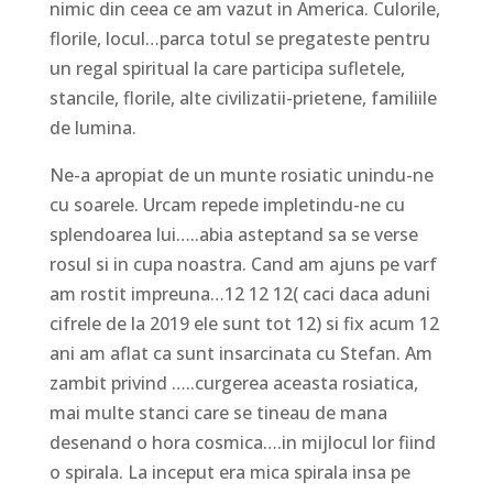
nimic din ceea ce am vazut in America. Culorile,
florile, locul…parca totul se pregateste pentru
un regal spiritual la care participa sufletele,
stancile, florile, alte civilizatii-prietene, familiile
de lumina.
Ne-a apropiat de un munte rosiatic unindu-ne
cu soarele. Urcam repede impletindu-ne cu
splendoarea lui…..abia asteptand sa se verse
rosul si in cupa noastra. Cand am ajuns pe varf
am rostit impreuna…12 12 12( caci daca aduni
cifrele de la 2019 ele sunt tot 12) si fix acum 12
ani am aflat ca sunt insarcinata cu Stefan. Am
zambit privind …..curgerea aceasta rosiatica,
mai multe stanci care se tineau de mana
desenand o hora cosmica….in mijlocul lor fiind
o spirala. La inceput era mica spirala insa pe