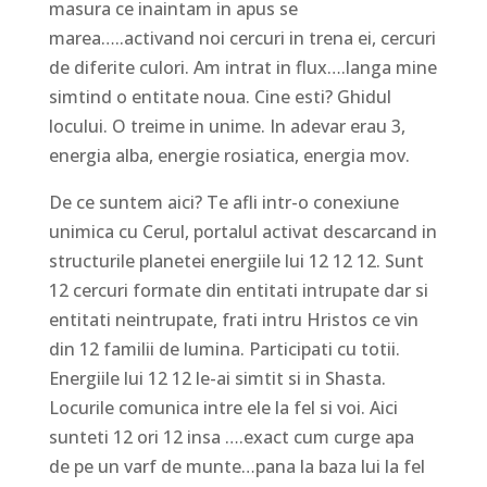
masura ce inaintam in apus se
marea…..activand noi cercuri in trena ei, cercuri
de diferite culori. Am intrat in flux….langa mine
simtind o entitate noua. Cine esti? Ghidul
locului. O treime in unime. In adevar erau 3,
energia alba, energie rosiatica, energia mov.
De ce suntem aici? Te afli intr-o conexiune
unimica cu Cerul, portalul activat descarcand in
structurile planetei energiile lui 12 12 12. Sunt
12 cercuri formate din entitati intrupate dar si
entitati neintrupate, frati intru Hristos ce vin
din 12 familii de lumina. Participati cu totii.
Energiile lui 12 12 le-ai simtit si in Shasta.
Locurile comunica intre ele la fel si voi. Aici
sunteti 12 ori 12 insa ….exact cum curge apa
de pe un varf de munte…pana la baza lui la fel