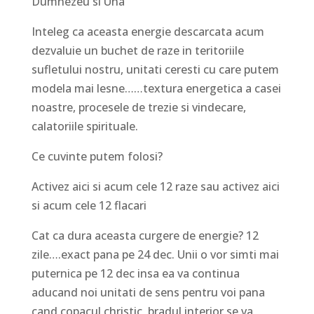
Dumnezeu si Una
Inteleg ca aceasta energie descarcata acum
dezvaluie un buchet de raze in teritoriile
sufletului nostru, unitati ceresti cu care putem
modela mai lesne……textura energetica a casei
noastre, procesele de trezie si vindecare,
calatoriile spirituale.
Ce cuvinte putem folosi?
Activez aici si acum cele 12 raze sau activez aici
si acum cele 12 flacari
Cat ca dura aceasta curgere de energie? 12
zile….exact pana pe 24 dec. Unii o vor simti mai
puternica pe 12 dec insa ea va continua
aducand noi unitati de sens pentru voi pana
cand copacul christic, bradul interior se va