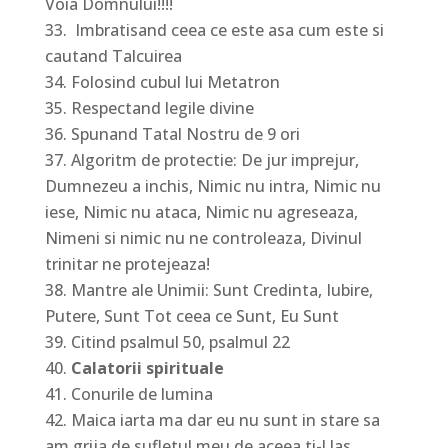
Voia Domnului!!!!
Imbratisand ceea ce este asa cum este si
cautand Talcuirea
Folosind cubul lui Metatron
Respectand legile divine
Spunand Tatal Nostru de 9 ori
Algoritm de protectie: De jur imprejur,
Dumnezeu a inchis, Nimic nu intra, Nimic nu
iese, Nimic nu ataca, Nimic nu agreseaza,
Nimeni si nimic nu ne controleaza, Divinul
trinitar ne protejeaza!
Mantre ale Unimii: Sunt Credinta, Iubire,
Putere, Sunt Tot ceea ce Sunt, Eu Sunt
Citind psalmul 50, psalmul 22
Calatorii spirituale
Conurile de lumina
Maica iarta ma dar eu nu sunt in stare sa
am grija de sufletul meu de aceea ti-l las