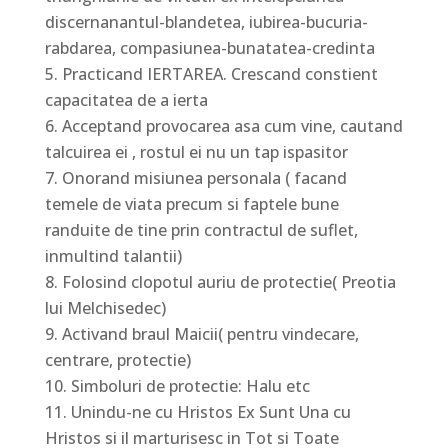
discernanantul-blandetea, iubirea-bucuria-
rabdarea, compasiunea-bunatatea-credinta
Practicand IERTAREA. Crescand constient
capacitatea de a ierta
Acceptand provocarea asa cum vine, cautand
talcuirea ei , rostul ei nu un tap ispasitor
Onorand misiunea personala ( facand
temele de viata precum si faptele bune
randuite de tine prin contractul de suflet,
inmultind talantii)
Folosind clopotul auriu de protectie( Preotia
lui Melchisedec)
Activand braul Maicii( pentru vindecare,
centrare, protectie)
Simboluri de protectie: Halu etc
Unindu-ne cu Hristos Ex Sunt Una cu
Hristos si il marturisesc in Tot si Toate