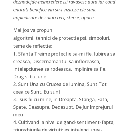
deznadejde-neincredere isi ravasesc aura iar cand
entitati benefice vin sa-i viziteze ele sunt
impiedicate de culori reci, sterse, opace.
Mai jos va propun
algoritmi, tehnici de protectie psi, simboluri,
teme de reflectie:
Sfanta Treime protectie sa-mi fie, Iubirea sa
creasca, Discernamantul sa infloreasca,
Intelepciunea sa rodeasca, Implinire sa fie,
Drag si bucurie
Sunt Una cu Crucea de lumina, Sunt Tot
ceea ce Sunt, Eu sunt
Isus fii cu mine, in Dreapta, Stanga, Fata,
Spate, Deasupra, Dedesubt, De Jur Imprejurul
meu
Cultivand la nivel de gand-sentiment-fapta,
triunghiurile de virtuti: ex intelepciunea-