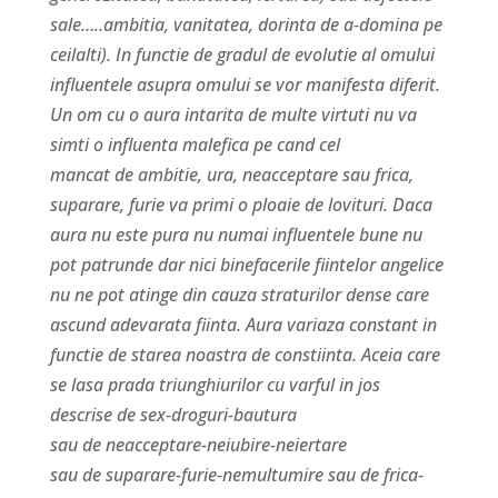
sale…..ambitia, vanitatea, dorinta de a-domina pe
ceilalti). In functie de gradul de evolutie al omului
influentele asupra omului se vor manifesta diferit.
Un om cu o aura intarita de multe virtuti nu va
simti o influenta malefica pe cand cel
mancat de ambitie, ura, neacceptare sau frica,
suparare, furie va primi o ploaie de lovituri. Daca
aura nu este pura nu numai influentele bune nu
pot patrunde dar nici binefacerile fiintelor angelice
nu ne pot atinge din cauza straturilor dense care
ascund adevarata fiinta. Aura variaza constant in
functie de starea noastra de constiinta. Aceia care
se lasa prada triunghiurilor cu varful in jos
descrise de sex-droguri-bautura
sau de neacceptare-neiubire-neiertare
sau de suparare-furie-nemultumire sau de frica-