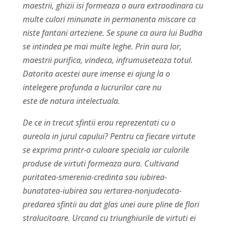
maestrii, ghizii isi formeaza o aura extraodinara cu
multe culori minunate in permanenta miscare ca
niste fantani arteziene. Se spune ca aura lui Budha
se intindea pe mai multe leghe. Prin aura lor,
maestrii purifica, vindeca, infrumuseteaza totul.
Datorita acestei aure imense ei ajung la o
intelegere profunda a lucrurilor care nu
este de natura intelectuala.
De ce in trecut sfintii erau reprezentati cu o
aureola in jurul capului? Pentru ca fiecare virtute
se exprima printr-o culoare speciala iar culorile
produse de virtuti formeaza aura. Cultivand
puritatea-smerenia-credinta sau iubirea-
bunatatea-iubirea sau iertarea-nonjudecata-
predarea sfintii au dat glas unei aure pline de flori
stralucitoare. Urcand cu triunghiurile de virtuti ei