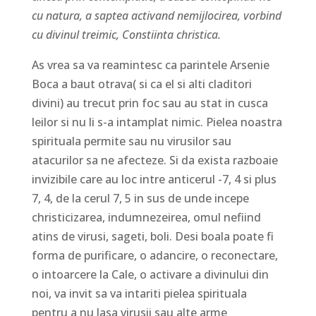
cu natura, a saptea activand nemijlocirea, vorbind
cu divinul treimic, Constiinta christica.
As vrea sa va reamintesc ca parintele Arsenie
Boca a baut otrava( si ca el si alti claditori
divini) au trecut prin foc sau au stat in cusca
leilor si nu li s-a intamplat nimic. Pielea noastra
spirituala permite sau nu virusilor sau
atacurilor sa ne afecteze. Si da exista razboaie
invizibile care au loc intre anticerul -7, 4 si plus
7, 4, de la cerul 7, 5 in sus de unde incepe
christicizarea, indumnezeirea, omul nefiind
atins de virusi, sageti, boli. Desi boala poate fi
forma de purificare, o adancire, o reconectare,
o intoarcere la Cale, o activare a divinului din
noi, va invit sa va intariti pielea spirituala
pentru a nu lasa virusii sau alte arme