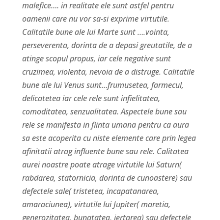
malefice…. in realitate ele sunt astfel pentru
oamenii care nu vor sa-si exprime virtutile.
Calitatile bune ale lui Marte sunt ….vointa,
perseverenta, dorinta de a depasi greutatile, de a
atinge scopul propus, iar cele negative sunt
cruzimea, violenta, nevoia de a distruge. Calitatile
bune ale lui Venus sunt…frumusetea, farmecul,
delicatetea iar cele rele sunt infielitatea,
comoditatea, senzualitatea. Aspectele bune sau
rele se manifesta in fiinta umana pentru ca aura
sa este acoperita cu niste elemente care prin legea
afinitatii atrag influente bune sau rele. Calitatea
aurei noastre poate atrage virtutile lui Saturn(
rabdarea, statornicia, dorinta de cunoastere) sau
defectele sale( tristetea, incapatanarea,
amaraciunea), virtutile lui Jupiter( maretia,
generozitatea, bunatatea, iertarea) sau defectele