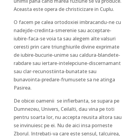
unimii pana cand marea fuziune se va produce.
Aceasta este opera de christicizare in Cuplu.
O facem pe calea ortodoxiei imbracandu-ne cu
nadejde-credinta-smerenie sau acceptare-
iubire-faca-se voia ta sau alegem alte valsuri
ceresti prin care triunghiurile divine exprimate
de iubire-bucurie-unime sau caldura-blandete-
rabdare sau iertare-intelepciune-discernamant
sau clar-recunostiinta-bunatate sau
bunavointa-predare-frumusete sa ne atinga
Pasirea.
De obicei oamenii se infierbanta, se supara pe
Dumnezeu, Univers, Ceilalti, dau vina pe toti
pentru soarta lor, nu accepta reusita altora sau
se invinuiesc pe ei. Nu de aici insa porneste
Zborul. Intrebati-va care este sensul, talcuirea,