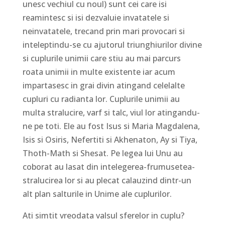
unesc vechiul cu noul) sunt cei care isi
reamintesc si isi dezvaluie invatatele si
neinvatatele, trecand prin mari provocari si
inteleptindu-se cu ajutorul triunghiurilor divine
si cuplurile unimii care stiu au mai parcurs
roata unimii in multe existente iar acum
impartasesc in grai divin atingand celelalte
cupluri cu radianta lor. Cuplurile unimii au
multa stralucire, varf si talc, viul lor atingandu-
ne pe toti. Ele au fost Isus si Maria Magdalena,
Isis si Osiris, Nefertiti si Akhenaton, Ay si Tiya,
Thoth-Math si Shesat. Pe legea lui Unu au
coborat au lasat din intelegerea-frumusetea-
stralucirea lor si au plecat calauzind dintr-un
alt plan salturile in Unime ale cuplurilor.
Ati simtit vreodata valsul sferelor in cuplu?