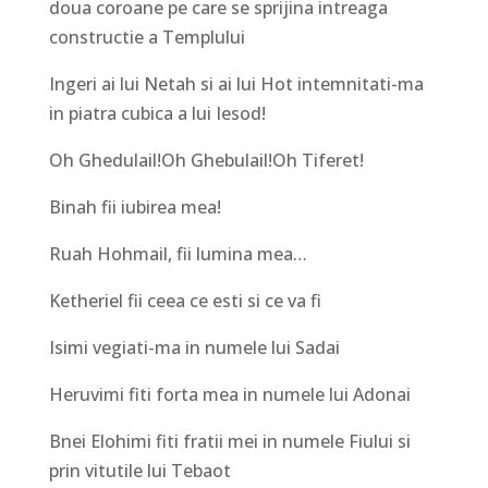
doua coroane pe care se sprijina intreaga
constructie a Templului
Ingeri ai lui Netah si ai lui Hot intemnitati-ma
in piatra cubica a lui Iesod!
Oh Ghedulail!Oh Ghebulail!Oh Tiferet!
Binah fii iubirea mea!
Ruah Hohmail, fii lumina mea…
Ketheriel fii ceea ce esti si ce va fi
Isimi vegiati-ma in numele lui Sadai
Heruvimi fiti forta mea in numele lui Adonai
Bnei Elohimi fiti fratii mei in numele Fiului si
prin vitutile lui Tebaot