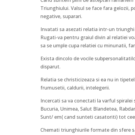
Triunghiului. Valsul se face fara gelozii, 
negative, suparari.
Invatati sa asezati relatia intr-un triunghi
Rugati-va pentru graiul divin al relatiei v
sa se umple cupa relatiei cu minunatii, fa
Exista dincolo de vocile subpersonalitati
disparut.
Relatia se christicizeaza si ea nu in tipetel
frumusetii, caldurii, intelegerii.
Incercati sa va conectati la varful spirale
Bucuria, Unimea, Salut Blandetea, Rabdare
Sunt/ em( cand sunteti casatoriti) tot c
Chemati triunghiurile formate din sfere s