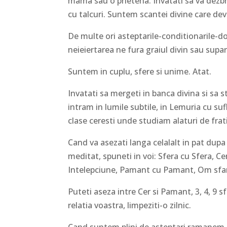
mama sau o prietena. Invatati sa va dezbra
cu talcuri. Suntem scantei divine care dev
De multe ori asteptarile-conditionarile-d
neieiertarea ne fura graiul divin sau supar
Suntem in cuplu, sfere si unime. Atat.
Invatati sa mergeti in banca divina si sa st
intram in lumile subtile, in Lemuria cu suf
clase ceresti unde studiam alaturi de frat
Cand va asezati langa celalalt in pat dupa ce
meditat, spuneti in voi: Sfera cu Sfera, Ce
Intelepciune, Pamant cu Pamant, Om sfa
Puteti aseza intre Cer si Pamant, 3, 4, 9 
relatia voastra, limpeziti-o zilnic.
Cand suntem plini de asteptari ramanem l