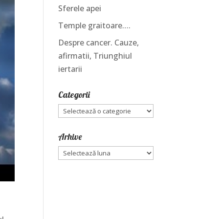
Sferele apei
Temple graitoare….
Despre cancer. Cauze,
afirmatii, Triunghiul
iertarii
Categorii
Categorii
Arhive
Arhive