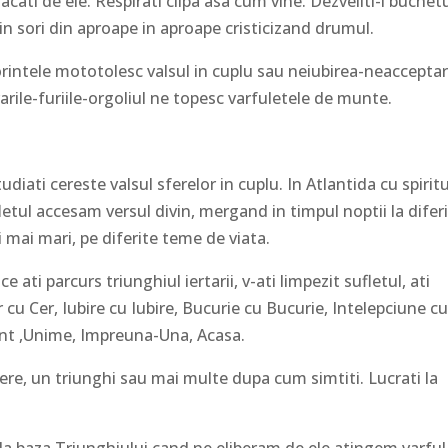
cati de ele. Respirati clipa asa cum vine. Dezveliti-i buchet
in sori din aproape in aproape cristicizand drumul.
orintele mototolesc valsul in cuplu sau neiubirea-neaccepta
arile-furiile-orgoliul ne topesc varfuletele de munte.
udiati cereste valsul sferelor in cuplu. In Atlantida cu spiritu
letul accesam versul divin, mergand in timpul noptii la difer
i mai mari, pe diferite teme de viata.
 ati parcurs triunghiul iertarii, v-ati limpezit sufletul, ati
r cu Cer, Iubire cu Iubire, Bucurie cu Bucurie, Intelepciune c
nt ,Unime, Impreuna-Una, Acasa.
sfere, un triunghi sau mai multe dupa cum simtiti. Lucrati la
a baza Triunghiului cand ne eliberam de ele atingem varful