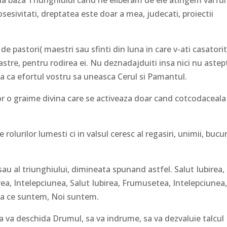
posesivitati, dreptatea este doar a mea, judecati, proiectii
 de pastori( maestri sau sfinti din luna in care v-ati casatorit
oastre, pentru rodirea ei. Nu deznadajduiti insa nici nu astep
ra ca efortul vostru sa uneasca Cerul si Pamantul.
lor o graime divina care se activeaza doar cand cotcodaceala
e rolurilor lumesti ci in valsul ceresc al regasiri, unimii, bucur
i sau al triunghiului, dimineata spunand astfel. Salut Iubirea,
a, Intelepciunea, Salut Iubirea, Frumusetea, Intelepciunea
eea ce suntem, Noi suntem.
a va deschida Drumul, sa va indrume, sa va dezvaluie talcul