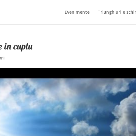
Evenimente
Triunghiurile schi
 in cuplu
rii