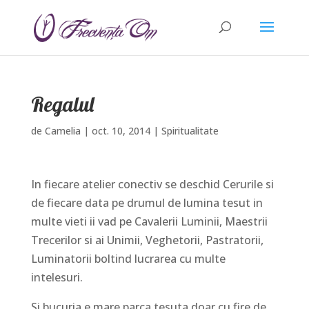
Regalul
de
Camelia
|
oct. 10, 2014
|
Spiritualitate
In fiecare atelier conectiv se deschid Cerurile si
de fiecare data pe drumul de lumina tesut in
multe vieti ii vad pe Cavalerii Luminii, Maestrii
Trecerilor si ai Unimii, Veghetorii, Pastratorii,
Luminatorii boltind lucrarea cu multe
intelesuri.
Si bucuria e mare parca tesuta doar cu fire de