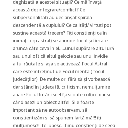
deghizată a acestei situații? Ce mă învață
această dezintegrare/conflict? Ce
subpersonalitati au declanșat spirală
descendentă a cuplului? Ce calități/ virtuți pot
susține această trecere? Fiți conștienți ca în
inima( corp astral) se aprinde focul și fiecare
aruncă câte ceva în el…..unul supărare altul ură
sau unul oftică altul gelozie sau unul invidie
altul răutate și așa se activează Focul Astral
care este întreținut de Focul mental( focul
judecăților). De multe ori fără să și vorbească
dar stând în judecată, criticism, nemulțumire
apare Focul Iritării și el își scoate colții chiar și
când asezi un obiect altfel. Si e foarte
important să ne autoobservam, să
conștientizăm și să spunem Iartă mă!!! îți
mulțumesc!!! te iubesc…fiind conștienți de ceea