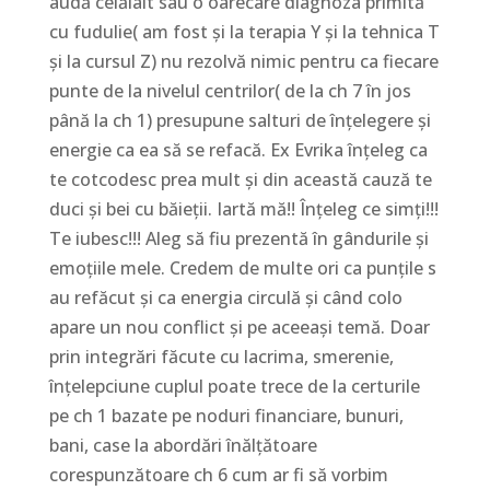
audă celălalt sau o oarecare diagnoza primită
cu fudulie( am fost și la terapia Y și la tehnica T
și la cursul Z) nu rezolvă nimic pentru ca fiecare
punte de la nivelul centrilor( de la ch 7 în jos
până la ch 1) presupune salturi de înțelegere și
energie ca ea să se refacă. Ex Evrika înțeleg ca
te cotcodesc prea mult și din această cauză te
duci și bei cu băieții. Iartă mă!! Înțeleg ce simți!!!
Te iubesc!!! Aleg să fiu prezentă în gândurile și
emoțiile mele. Credem de multe ori ca punțile s
au refăcut și ca energia circulă și când colo
apare un nou conflict și pe aceeași temă. Doar
prin integrări făcute cu lacrima, smerenie,
înțelepciune cuplul poate trece de la certurile
pe ch 1 bazate pe noduri financiare, bunuri,
bani, case la abordări înălțătoare
corespunzătoare ch 6 cum ar fi să vorbim