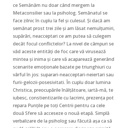
ce Semănăm nu doar când mergem la
Metaconsilier sau la psiholog. Semănatul se
face zilnic în cuplu la fel și culesul. Și dacă am
semănat prost trei zile și am lăsat nemulțumiri,
supărări, neacceptari ce am putea să culegem
decât focul conflictelor? La nivel de câmpuri se
văd aceste entități de foc care vă virusează
mintea și inima și care vă acaparează generând
scenarite emoționale bazate pe triunghiuri cu
vârful în jos: suparari-neacceptari-neiertari sau
furii-gelozii-posesivitati. În cuplu doar lumina
Christica, preocupările înălțătoare, iartă-mă, te
iubesc, constientizarile cu lacrimi, prezența pot
repara Punțile pe toți Centrii pentru ca cele
două Sfere să acceseze o nouă etapă. Simplă
verbalizare de la psiholog sau făcută așa ca să