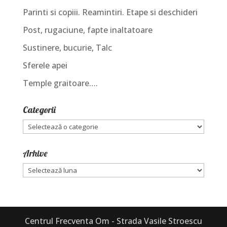
Parinti si copiii. Reamintiri. Etape si deschideri
Post, rugaciune, fapte inaltatoare
Sustinere, bucurie, Talc
Sferele apei
Temple graitoare….
Categorii
Categorii
Arhive
Arhive
Centrul Frecventa Om - Strada Vasile Stroescu