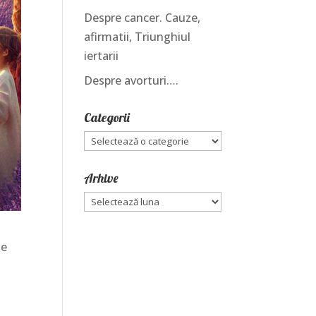
Despre cancer. Cauze,
afirmatii, Triunghiul
iertarii
Despre avorturi….
Categorii
Categorii
Arhive
Arhive
ne