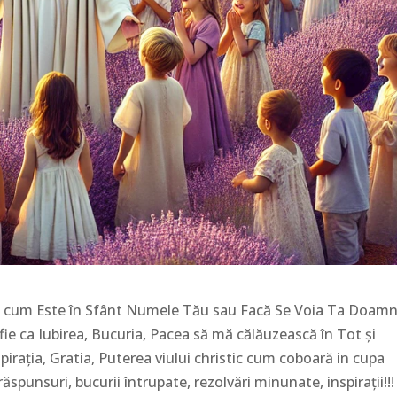
șa cum Este în Sfânt Numele Tău sau Facă Se Voia Ta Doam
e ca Iubirea, Bucuria, Pacea să mă călăuzească în Tot și
Inspirația, Gratia, Puterea viului christic cum coboară in cupa
ăspunsuri, bucurii întrupate, rezolvări minunate, inspirații!!!