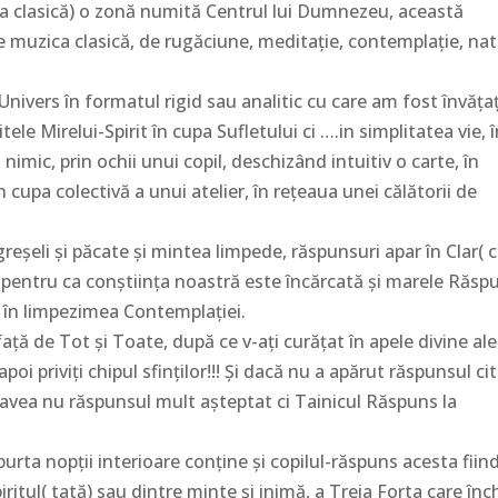
rea clasică) o zonă numită Centrul lui Dumnezeu, această
 muzica clasică, de rugăciune, meditație, contemplație, nat
nivers în formatul rigid sau analitic cu care am fost învățaț
itele Mirelui-Spirit în cupa Sufletului ci ….in simplitatea vie, 
 nimic, prin ochii unui copil, deschizând intuitiv o carte, în
 în cupa colectivă a unui atelier, în rețeaua unei călătorii de
reșeli și păcate și mintea limpede, răspunsuri apar în Clar( 
i pentru ca conștiința noastră este încărcată și marele Răsp
i în limpezimea Contemplației.
 față de Tot și Toate, după ce v-ați curățat în apele divine ale
oi priviți chipul sfinților!!! Și dacă nu a apărut răspunsul citi
i avea nu răspunsul mult așteptat ci Tainicul Răspuns la
burta nopții interioare conține și copilul-răspuns acesta fiin
iritul( tată) sau dintre minte și inimă, a Treia Forta care înc