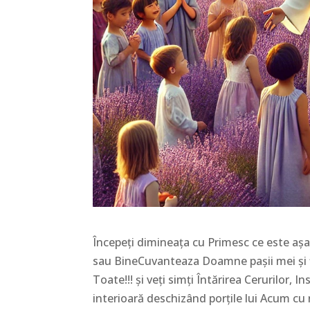
Începeți dimineața cu Primesc ce este a
sau BineCuvanteaza Doamne pașii mei și fi
Toate!!! și veți simți Întărirea Cerurilor, 
interioară deschizând porțile lui Acum cu r