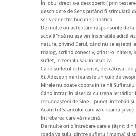
În lobul drept s-a descoperit ( prin testa
deschidere de Sens putând fi stimulată de
scris conectiv, bucurie Christica.
De multe ori așteptăm răspunsurile de la U
școală însă nu așa vin Inspirațiile adică viz
natura, privind Cerul, când nu te aștepți la
trialog, scriind conectiv, printr-o inițiere,
suflet, în templu sau în biserică.
Când sufletul este aerisit, descătușat de g
6). Adeseori mintea este un cuib de viesp
Mirele nu poate cobora în taină Sufletulu
Când intrați în biserică cu trena Iertărilor
recunoașterii de Sine….puneți întrebări și ap
Acatistul Sfântului care vă cheamă și veț
Întrebarea care vă macină.
De multe ori o întrebare care a țâșnit din 
roadă valsului dintre sufletul( mama) și sp