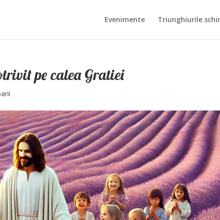
Evenimente
Triunghiurile schi
trivit pe calea Gratiei
arii