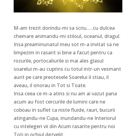
M-am trezit dorindu-mi sa scriu…..cu dulcea
chemare animandu-mi stiloul, oceanul, dragul.
Insa preaminunatul meu sot m-a invitat sa ne
limpezim in rasarit si bine a facut pentru ca
rozurile, portocaliurile si mai ales glasul
soarelui m-au cuprins cu totul intr-un vesmant
aurit pe care preotesele Soarelui il stiau, il
aveau, il onorau in Tot si Toate.
Insa ceea ce m-a atins si nu am ai vazut pana
acum au fost cercurile de lumini care ne
coboau in suflet ca niste fluide, rauri, bucurii
atingandu-ne Cupa, inundandu-ne Interiorul
cu intelegeri vii din Acum rasarite pentru noi
Toti in ochiul dezvelit.