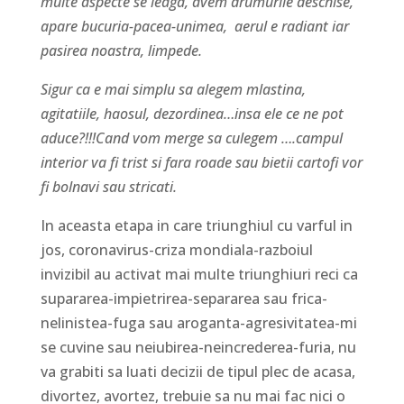
multe aspecte se leaga, avem drumurile deschise,
apare bucuria-pacea-unimea, aerul e radiant iar
pasirea noastra, limpede.
Sigur ca e mai simplu sa alegem mlastina,
agitatiile, haosul, dezordinea…insa ele ce ne pot
aduce?!!!Cand vom merge sa culegem ….campul
interior va fi trist si fara roade sau bietii cartofi vor
fi bolnavi sau stricati.
In aceasta etapa in care triunghiul cu varful in
jos, coronavirus-criza mondiala-razboiul
invizibil au activat mai multe triunghiuri reci ca
supararea-impietrirea-separarea sau frica-
nelinistea-fuga sau aroganta-agresivitatea-mi
se cuvine sau neiubirea-neincrederea-furia, nu
va grabiti sa luati decizii de tipul plec de acasa,
divortez, avortez, trebuie sa nu mai fac nici o