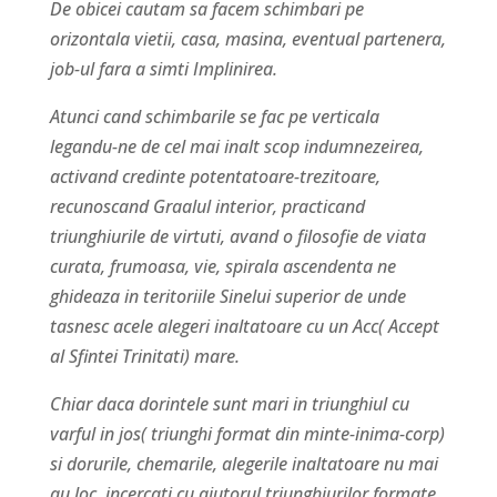
De obicei cautam sa facem schimbari pe
orizontala vietii, casa, masina, eventual partenera,
job-ul fara a simti Implinirea.
Atunci cand schimbarile se fac pe verticala
legandu-ne de cel mai inalt scop indumnezeirea,
activand credinte potentatoare-trezitoare,
recunoscand Graalul interior, practicand
triunghiurile de virtuti, avand o filosofie de viata
curata, frumoasa, vie, spirala ascendenta ne
ghideaza in teritoriile Sinelui superior de unde
tasnesc acele alegeri inaltatoare cu un Acc( Accept
al Sfintei Trinitati) mare.
Chiar daca dorintele sunt mari in triunghiul cu
varful in jos( triunghi format din minte-inima-corp)
si dorurile, chemarile, alegerile inaltatoare nu mai
au loc, incercati cu ajutorul triunghiurilor formate