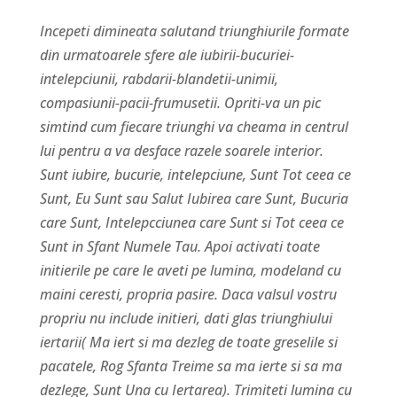
Incepeti dimineata salutand triunghiurile formate
din urmatoarele sfere ale iubirii-bucuriei-
intelepciunii, rabdarii-blandetii-unimii,
compasiunii-pacii-frumusetii. Opriti-va un pic
simtind cum fiecare triunghi va cheama in centrul
lui pentru a va desface razele soarele interior.
Sunt iubire, bucurie, intelepciune, Sunt Tot ceea ce
Sunt, Eu Sunt sau Salut Iubirea care Sunt, Bucuria
care Sunt, Intelepcciunea care Sunt si Tot ceea ce
Sunt in Sfant Numele Tau. Apoi activati toate
initierile pe care le aveti pe lumina, modeland cu
maini ceresti, propria pasire. Daca valsul vostru
propriu nu include initieri, dati glas triunghiului
iertarii( Ma iert si ma dezleg de toate greselile si
pacatele, Rog Sfanta Treime sa ma ierte si sa ma
dezlege, Sunt Una cu Iertarea). Trimiteti lumina cu