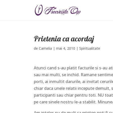
Prietenia ca acordaj
de
Camelia
|
mai 4, 2010
|
Spiritualitate
Atunci cand s-au platit facturile si s-au at
sau mai multi, se inchid. Ramane sentimen
porti, ai inmultit darurile, ai invitat ceru
chiar daca unele relatii incepute demult, s
participanti sau chiar pentru toti. NU toat
pe care sinele nostru le-a stabilit. Minun
Am inteles nu de mult ca prieten poti fi cu