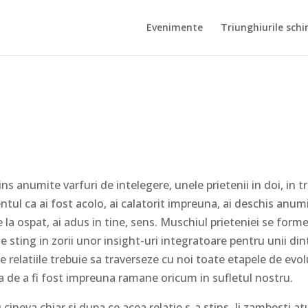
Evenimente
Triunghiurile schi
ins anumite varfuri de intelegere, unele prietenii in doi, in tr
tul ca ai fost acolo, ai calatorit impreuna, ai deschis anum
rile la ospat, ai adus in tine, sens. Muschiul prieteniei se form
e sting in zorii unor insight-uri integratoare pentru unii din
e relatiile trebuie sa traverseze cu noi toate etapele de evol
ea de a fi fost impreuna ramane oricum in sufletul nostru.
 cineva chiar si dupa ce acea relatie s-a stins. Ii zambesti at