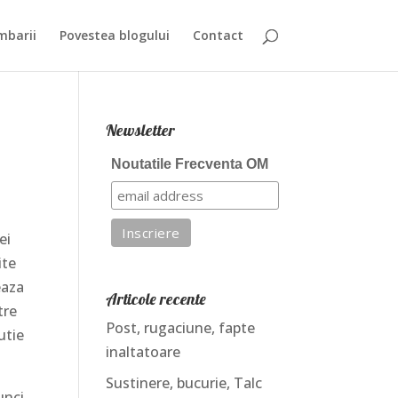
mbarii
Povestea blogului
Contact
Newsletter
Noutatile Frecventa OM
ei
ite
eaza
Articole recente
tre
Post, rugaciune, fapte
utie
inaltatoare
Sustinere, bucurie, Talc
unci