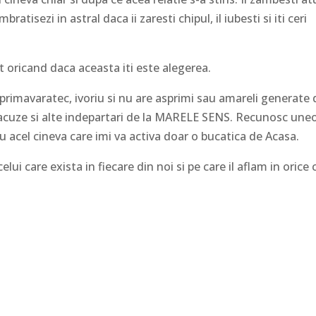
bratisezi in astral daca ii zaresti chipul, il iubesti si iti ceri
at oricand daca aceasta iti este alegerea.
primavaratec, ivoriu si nu are asprimi sau amareli generate 
, acuze si alte indepartari de la MARELE SENS. Recunosc uneo
cu acel cineva care imi va activa doar o bucatica de Acasa.
i care exista in fiecare din noi si pe care il aflam in orice c