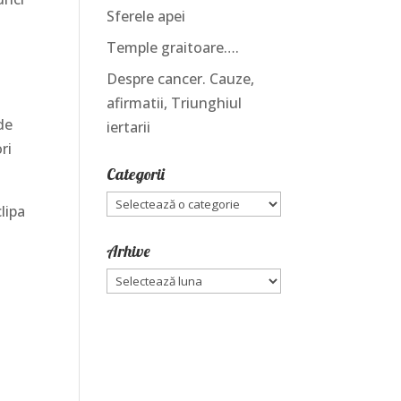
Sferele apei
Temple graitoare….
Despre cancer. Cauze,
afirmatii, Triunghiul
de
iertarii
ri
Categorii
Categorii
lipa
Arhive
Arhive