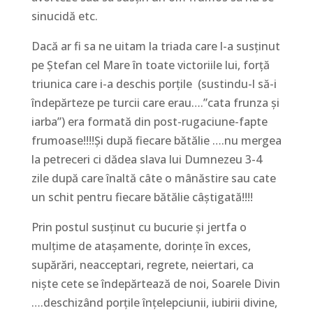
sinucidă etc.
Dacă ar fi sa ne uitam la triada care l-a susținut
pe Ștefan cel Mare în toate victoriile lui, forță
triunica care i-a deschis porțile (sustindu-l să-i
îndepărteze pe turcii care erau….”cata frunza și
iarba”) era formată din post-rugaciune-fapte
frumoase!!!!Și după fiecare bătălie ….nu mergea
la petreceri ci dădea slava lui Dumnezeu 3-4
zile după care înaltă câte o mânăstire sau cate
un schit pentru fiecare bătălie câștigată!!!!
Prin postul susținut cu bucurie și jertfa o
mulțime de atașamente, dorințe în exces,
supărări, neacceptari, regrete, neiertari, ca
niște cete se îndepărtează de noi, Soarele Divin
….deschizând porțile înțelepciunii, iubirii divine,