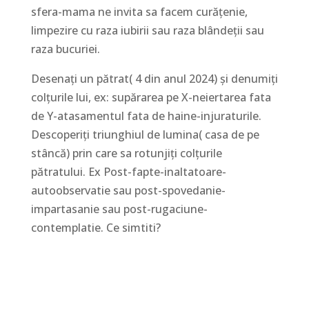
sfera-mama ne invita sa facem curățenie,
limpezire cu raza iubirii sau raza blândeții sau
raza bucuriei.
Desenați un pătrat( 4 din anul 2024) și denumiți
colțurile lui, ex: supărarea pe X-neiertarea fata
de Y-atasamentul fata de haine-injuraturile.
Descoperiți triunghiul de lumina( casa de pe
stâncă) prin care sa rotunjiți colțurile
pătratului. Ex Post-fapte-inaltatoare-
autoobservatie sau post-spovedanie-
impartasanie sau post-rugaciune-
contemplatie. Ce simtiti?