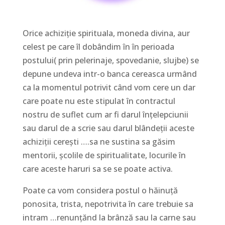
Orice achiziție spirituala, moneda divina, aur
celest pe care îl dobândim în în perioada
postului( prin pelerinaje, spovedanie, slujbe) se
depune undeva intr-o banca cereasca urmând
ca la momentul potrivit când vom cere un dar
care poate nu este stipulat în contractul
nostru de suflet cum ar fi darul înțelepciunii
sau darul de a scrie sau darul blândeții aceste
achiziții cerești ….sa ne sustina sa găsim
mentorii, școlile de spiritualitate, locurile în
care aceste haruri sa se se poate activa.
Poate ca vom considera postul o hăinuță
ponosita, trista, nepotrivita în care trebuie sa
intram …renunțănd la brânză sau la carne sau