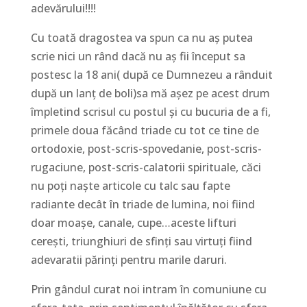
adevărului!!!!
Cu toată dragostea va spun ca nu aș putea
scrie nici un rând dacă nu aș fii început sa
postesc la 18 ani( după ce Dumnezeu a rânduit
după un lanț de boli)sa mă așez pe acest drum
împletind scrisul cu postul și cu bucuria de a fi,
primele doua făcând triade cu tot ce tine de
ortodoxie, post-scris-spovedanie, post-scris-
rugaciune, post-scris-calatorii spirituale, căci
nu poți naște articole cu talc sau fapte
radiante decât în triade de lumina, noi fiind
doar moașe, canale, cupe…aceste lifturi
cerești, triunghiuri de sfinți sau virtuți fiind
adevaratii părinți pentru marile daruri.
Prin gândul curat noi intram în comuniune cu