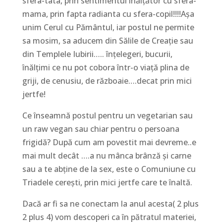
sfera-tata, prin sentimentul înălțător cu sfera-
mama, prin fapta radianta cu sfera-copil!!!!Așa
unim Cerul cu Pământul, iar postul ne permite
sa mosim, sa aducem din Sălile de Creație sau
din Templele Iubirii….. înțelegeri, bucurii,
înălțimi ce nu pot cobora într-o viață plina de
griji, de cenusiu, de războaie….decat prin mici
jertfe!
Ce înseamnă postul pentru un vegetarian sau
un raw vegan sau chiar pentru o persoana
frigidă? După cum am povestit mai devreme..e
mai mult decât ….a nu mânca brânză și carne
sau a te abține de la sex, este o Comuniune cu
Triadele cerești, prin mici jertfe care te înaltă.
Dacă ar fi sa ne conectam la anul acesta( 2 plus
2 plus 4) vom descoperi ca în pătratul materiei,