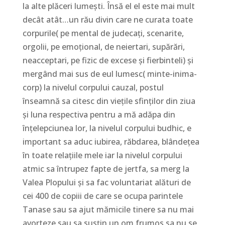
la alte plăceri lumești. Însă el el este mai mult
decât atât…un rău divin care ne curata toate
corpurile( pe mental de judecați, scenarite,
orgolii, pe emoțional, de neiertari, supărări,
neacceptari, pe fizic de excese și fierbinteli) și
mergând mai sus de eul lumesc( minte-inima-
corp) la nivelul corpului cauzal, postul
înseamnă sa citesc din viețile sfinților din ziua
și luna respectiva pentru a mă adăpa din
înțelepciunea lor, la nivelul corpului budhic, e
important sa aduc iubirea, răbdarea, blândețea
în toate relațiile mele iar la nivelul corpului
atmic sa întrupez fapte de jertfa, sa merg la
Valea Plopului și sa fac voluntariat alături de
cei 400 de copiii de care se ocupa parintele
Tanase sau sa ajut mămicile tinere sa nu mai
avorteze sau sa susțin un om frumos sa nu se