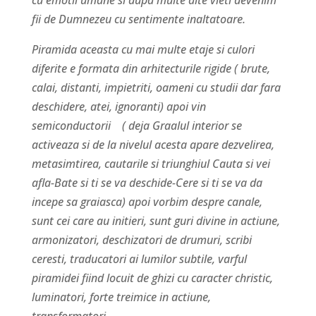
cu emotii umane si dupa multe alte vieti devenim
fii de Dumnezeu cu sentimente inaltatoare.
Piramida aceasta cu mai multe etaje si culori
diferite e formata din arhitecturile rigide ( brute,
calai, distanti, impietriti, oameni cu studii dar fara
deschidere, atei, ignoranti) apoi vin
semiconductorii ( deja Graalul interior se
activeaza si de la nivelul acesta apare dezvelirea,
metasimtirea, cautarile si triunghiul Cauta si vei
afla-Bate si ti se va deschide-Cere si ti se va da
incepe sa graiasca) apoi vorbim despre canale,
sunt cei care au initieri, sunt guri divine in actiune,
armonizatori, deschizatori de drumuri, scribi
ceresti, traducatori ai lumilor subtile, varful
piramidei fiind locuit de ghizi cu caracter christic,
luminatori, forte treimice in actiune,