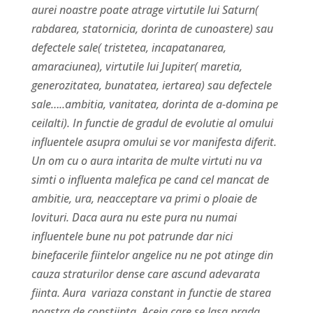
aurei noastre poate atrage virtutile lui Saturn(
rabdarea, statornicia, dorinta de cunoastere) sau
defectele sale( tristetea, incapatanarea,
amaraciunea), virtutile lui Jupiter( maretia,
generozitatea, bunatatea, iertarea) sau defectele
sale…..ambitia, vanitatea, dorinta de a-domina pe
ceilalti). In functie de gradul de evolutie al omului
influentele asupra omului se vor manifesta diferit.
Un om cu o aura intarita de multe virtuti nu va
simti o influenta malefica pe cand cel mancat de
ambitie, ura, neacceptare va primi o ploaie de
lovituri. Daca aura nu este pura nu numai
influentele bune nu pot patrunde dar nici
binefacerile fiintelor angelice nu ne pot atinge din
cauza straturilor dense care ascund adevarata
fiinta. Aura variaza constant in functie de starea
noastra de constiinta. Aceia care se lasa prada