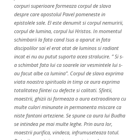
corpuri superioare formeaza corpul de slava
despre care apostolul Pavel pomeneste in
epistolele sale. El este denumit si corpul nemuririi,
corpul de lumina, corpul lui Hristos. In momentul
schimbarii la fata cand Isus a aparut in fata
discipolilor sai el erat atat de luminos si radiant
incat ei nu au putut suporta acea stralucire. ” Si s-
a schimbat fata lui ca soarele iar vesmintele lui s-
au facut albe ca lumina”. Corpul de slava exprima
viata noastra spirituala in timp ce aura exprima
totalitatea fiintei cu defecte si calitati. Sfintii,
maestrii, ghizii isi formeaza o aura extraodinara cu
multe culori minunate in permanenta miscare ca
niste fantani arteziene. Se spune ca aura lui Budha
se intindea pe mai multe leghe. Prin aura lor,
maestrii purifica, vindeca, infrumuseteaza totul.