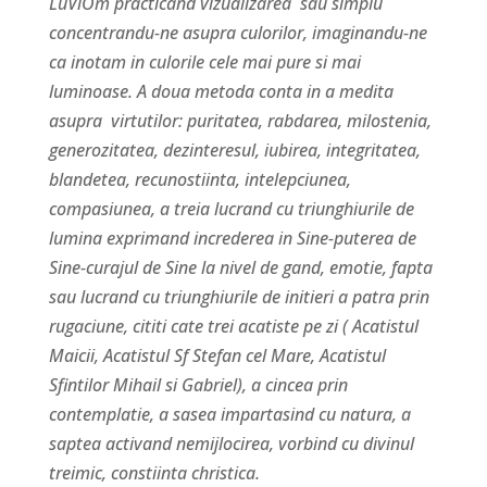
LuViOm practicand vizualizarea sau simplu
concentrandu-ne asupra culorilor, imaginandu-ne
ca inotam in culorile cele mai pure si mai
luminoase. A doua metoda conta in a medita
asupra virtutilor: puritatea, rabdarea, milostenia,
generozitatea, dezinteresul, iubirea, integritatea,
blandetea, recunostiinta, intelepciunea,
compasiunea, a treia lucrand cu triunghiurile de
lumina exprimand increderea in Sine-puterea de
Sine-curajul de Sine la nivel de gand, emotie, fapta
sau lucrand cu triunghiurile de initieri a patra prin
rugaciune, cititi cate trei acatiste pe zi ( Acatistul
Maicii, Acatistul Sf Stefan cel Mare, Acatistul
Sfintilor Mihail si Gabriel), a cincea prin
contemplatie, a sasea impartasind cu natura, a
saptea activand nemijlocirea, vorbind cu divinul
treimic, constiinta christica.