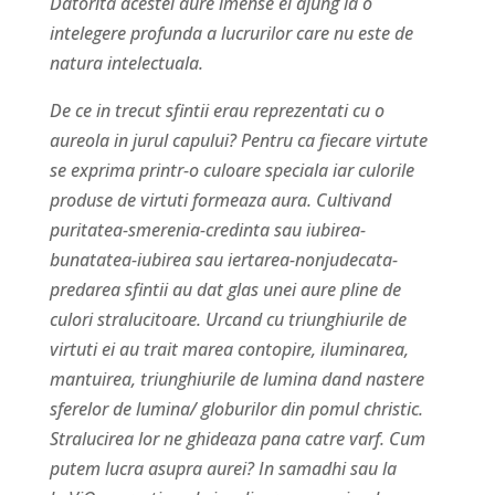
Datorita acestei aure imense ei ajung la o
intelegere profunda a lucrurilor care nu este de
natura intelectuala.
De ce in trecut sfintii erau reprezentati cu o
aureola in jurul capului? Pentru ca fiecare virtute
se exprima printr-o culoare speciala iar culorile
produse de virtuti formeaza aura. Cultivand
puritatea-smerenia-credinta sau iubirea-
bunatatea-iubirea sau iertarea-nonjudecata-
predarea sfintii au dat glas unei aure pline de
culori stralucitoare. Urcand cu triunghiurile de
virtuti ei au trait marea contopire, iluminarea,
mantuirea, triunghiurile de lumina dand nastere
sferelor de lumina/ globurilor din pomul christic.
Stralucirea lor ne ghideaza pana catre varf. Cum
putem lucra asupra aurei? In samadhi sau la