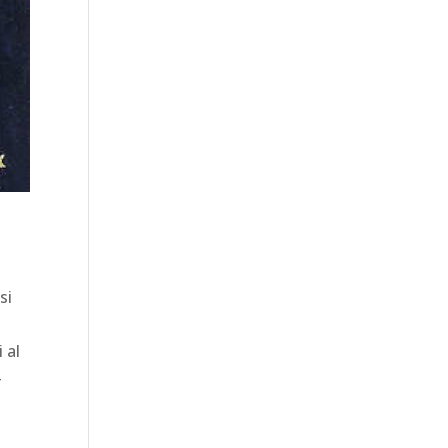
si
 al
–
e