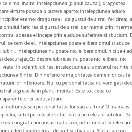
e cele mai inalte: Intelepciunea (planul cauzal), dragostea
iecare virtute poseda o putere aparte: intelepciunea aduce
ipiilor eterne; dragostea ii da gustul de a trai, fericirea; i
a omului fericirea si gustul de a trai, dar numai prin interme
in contra, adesea el incepe prin a aduce suferinte si zbucium. 
l, se tem de el. Intelepciunea poate elibera omul si aduce
i iubirii. Intelepciunea nu poate nici elibera omul, nici sa-i a
 si descurajat.Cit despre iubire,ea nu poate nici elibera, nici
viata. In schimb iubirea, intelepciunea si adevarul reunite, 
fectiunea fiintei. Din nefericire majoritatea oamenilor cauta
e naturii lor inferioare. Nu, cu personalitatea nu vom gasi dec
 astral si greselile in planul mental. Este tot ceea ce
a aparentelor ei seducatoare.
n Maestru vede venind in scoala sa fiinte cu o personalitate foarte dezvoltata, el prevede deja cite obstacole vor avea si ce dificil ii va fi sa le instruiasca. Pentru un Maestru exista o formula absoluta: cu cit ne stapinim mai mult personalitatea, adica o limitam, o dominam, cu atit ne eliberam si ne intarim. Sa ne oprim acum asupra termenilor „personalitate” si „individualitate”. In limbajul curent se folosesc fara discernamint unul sau celalalt; spunind despre cineva, de exemplu, ca are o personalitate sau o individualitate puternica, se exprima acelasi lucru. Veti gasi poate alte definitii in dictionare, dar pentru ceea ce vreau sa va explic privind natura superioara si natura inferioara din om, va voi spune ca pentru termenul „personalitate” se poate pleca de la etimologia cuvintului latin „persona”. Persona era masca pe care la teatru actorul o punea; caci in antichitate dupa cum stiti, actorii purtau masca. Inchipuiti-va un actor: intr-o zi el joaca rolul unui om rezonabil si intelept, intr-o alta pe acela al unui criminal, tradator sau seducator. El este, succesiv, Cyrano de Bergerac, Harpagon, Alexandru Borgia, sfintul Ludovic. Toate aceste roluri diverse reprezinta personalitatea schimbatoare, trecatoare. Cit despre individualitate, aceasta este artistul care ramine el insusi pe tot parcursul acestor roluri. Acest exemplu al actorului ne arata ca personalitatea este muritoare, perisabila: ca si rolul care se incheie odata cu reprezentatia ea nu dureaza decit o incarnare. La urmatoarea incarnare apare o alta personalitate. In cursul acestor schimbari de personalitate individualitatea nu variaza, ramine unica, desi ea progreseaza de-a lungul mileniilor acumulind experiente traite prin intermediul diverselor personalitati. Ea se manifesta succesiv intr-un rol, apoi in altul, imbracind personalitati diferite in fiecare incarnare. Aceasta este foarte usor de inteles si ne permite sa sesizam ca cel care este bogat, sanatos si frumos in aceasta existenta poate, daca nu face nici un efort spiritual, sa revina in urmatoarea incarnare sarac, pipernicit si lipsit de frumusete. Din contra, acela care lucreaza asupra spiritului sau, asupra inteligentei sale divine sau a sufletului sau (jucind in acelasi timp rolul impus de aceasta incarnare), cistiga calitati, virtuti si bogatii care vor ramine in individualitatea sa si care ii vor apartine vesnic. Cind va inceta sa-si joace rolul personalitatii sale, el va pleca cu acest bagaj spiritual si va calatori de indata in univers cu toate aceste adevarate bunuri. Nimeni nu va putea sa i le ia. Exact ca si actorul care, profitind de rolurile sale pentru a se ameliora si dezvolta paraseste scena cu idei mai largi, omul trebuie sa iasa de pe scena terestra imbogatit de experienta sa. Ce face cu bunurile sale acela care in cursul unei vieti nu a strins decit bogatii materiale? Parasindu-si rolul terestru va fi silit sa le abandoneze – aceasta este legea – si se gaseste deodata sarac, despuiat de tot. Iar individualitatea sa care pleaca la fel fara bagaje – adica fara nici o achizitie spirituala – va reveni pe pamint goala si saraca, trebuind sa se incarneze intr-o personalitate lipsita de orice fel de bunuri, pentru ca nu le-a meritat. Aceasta fiinta va trebui deci sa reinceapa sa munceasca enorm pentru a putea stringe bogatii, o situatie, case, etc… Nu vreau sa spun ca trebuie renuntat la posesia obiectelor materiale, a hainelor, a proprietatilor… Nu, toate aceste lucruri sint necesare pe pamint precum decorul si costumele sint indispensabile actorului, dar nu mai mult.Iata-va acum suficient de pregatiti pentru a intelege sensul parabolei ispravnicului necredincios. Pesonalitatea si individualitatea isi au resedinta in „lumea cea mare”: macrocosmosul, universul dar de asemenea si in „lumea cea mica”: microcosmosul, omul. In om locul personalitatii este stomacul si zona inferioara lui adica ceea ce se afla dedesubtul diafragmei. Locul individualitatii este in plamini, inima si creier, adica ceea ce se gaseste deasupra diafragmei. Linia orizontala a schemei ce v-am dat-o corespunde deci diafragmei. Credeti poate ca tot ce este situat dedesubtul diafragmei este lipsit de ginduri, sentimente, activitate. Deschideti-va ochii. Stomacul are un creier, o inima si o vointa. De ce se spune despre anumite persoane ca au „sufletul la gura”? Nu am intentia de a crea o noua anatomie dar trebuie sa stiti ca aceste doua regiuni, deasupra si dedesubtul diafragmei, reprezinta cei doi stapini la care omul se gaseste si trebuie sa slujeasca. Da, este o intreaga poveste.Cind omul apare pe pamint intra in slujba unui stapin: corpul fizic cu toate instinctele sale, dar mai devreme sau mai tirziu el este inapoiat, adica moare. Daca el este inteligent trebuie sa reflecteze asemanator ispravnicului din parabola: „Ce am sa fac daca imi ia stapinul ispravnicia? Sa sap nu pot, sa cersesc imi e rusine.” Ispravnicul rezonabil stie bine ca atunci cind isi va parasi corpul fizic, acest stapin vesnic nemultumit, va dori sa mai lucreze pe pamint dar atunci nu va mai avea mijloace. Pastrind in astral aceleasi dorinte de a minca, bea si gusta tot felul de placeri el va fi tentat sa cerseasca, adica sa coboare linga cei in viata pentru a si le satisface prin intermediul lor. Este ceea ce se intimpla ispravnicilor foarte fideli personalitatii: odata trecuti dincolo ei devin cersetori in planul astral si se deplaseaza in toate locurile imorale unde se distreaza multimea pentru a participa la placerile lor. Or, ispravnicul necredincios despre care vorbeste Iisus era inteligent, nu dorea sa intre in aceasta categorie a spiritelor cersetoare. Sfatuit de ratiunea sa el s-a hotarit sa-si faca prieteni cu ajutorul bogatiilor nedrepte si de a reduce datoria debitorilor stapinului sau.Ce inseamna aceasta? Ca in loc de a da stomacului sau, diferitelor orga