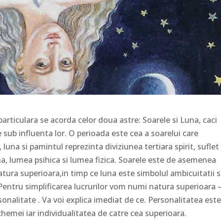
particulara se acorda celor doua astre: Soarele si Luna, caci
sub influenta lor. O perioada este cea a soarelui care
 luna si pamintul reprezinta diviziunea tertiara spirit, suflet 
vina, lumea psihica si lumea fizica. Soarele este de asemenea
atura superioara,in timp ce luna este simbolul ambicuitatii si
 Pentru simplificarea lucrurilor vom numi natura superioara 
rsonalitate . Va voi explica imediat de ce. Personalitatea est
hemei iar individualitatea de catre cea superioara.