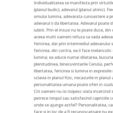
Individualitatea se manifesta prin virtutil
(planul budic), adevarul (planul atmic). F
omului lumina, adevarata cunoastere a princ
adevarul ii da libertatea. Adevarul poate d
iubirii. Prin el insusi nu le poate duce, d
aceea multi oameni refuza sa vada adevaru
fericirea, dar prin intermediul adevarului s
fericirea, din contra, ea il face melancolic
lumina; ea aduce numai dilatarea, bucuria, 
plenitudinea, binecuvintarile Cerului, per
libertatea, fericirea si lumina in expresiil
sclavia in planul fizic, necazurile in planul
personalitatea umana poate oferi in ciud
Citi oameni nu isi risipesc viata incercind sa multumeasca personalitatea lor sau a altora! O mama isi petrece timpul sau satisfacind capriciile copilului; sotul pe cele ale sotiei; sotia pe cele ale sotului… Si unde se ajunge astfel? Personalitatea, care este ingrata prin insasi natura ei, uita imediat binele care i se face si in loc de a fi recunoscatoare nu exprima decit indiferenta, dispret si chiar ura. Acela care nu satisface la altii decit latura lor inferioara, nu va fi niciodata recompensat, trebuie sa o stie; si daca ii vor cadea apoi caramizi in cap, nu are de ce sa se plinga, nu are acest drept. Si chiar inainte de a te sacrifica pentru altii trebuie sa te intrebi ce servesti in ei: natura superioara sau natura inferioara. Daca nu vreti sa fiti dezamagiti de oameni va trebui sa munciti pentru hranirea sufletelor lor, spiritului lor, adica sa-i luminati, sa-i conduceti catre Sursa, catre Dumnezeu, pentru a se lega de El, a-L slavi si a-L glorifica. Citi oameni se mira in fiecare zi vazind ca increderea si credinta puse in altii au fost tradate! Si aceasta pentru ca au hranit natura lor inferioara. Adesea se pot auzi parinti dind copiilor lor sfaturi vizind numai satisfacerea personalitatii lor: ii invata viclenia, setea de bani sau de placeri, cautarea indestularii de sine in detrimentul celorlalti. Crescind, acesti copii asa de bine instruiti pun in practica sfaturile primite… si incep sa o faca in detrimentul propriilor parinti care, evident, se lamenteaza! Daca ar fi fost cinstiti ar fi vazut ca ei sint vinovati. Oamenii apreciaza ceea ce faceti pentru satisfactia lor materiala, pentru corpul lor fizic, contrar Cerului care nu apreciaza decit ceea ce faceti pentru sufletul si spiritul lor. Ce va ramine din hrana pe care ati oferit-o prietenilor vostri, daca nu ati adaugat o alta hrana care dureaza in eternitate: iubirea, lumina, libertatea? Trebuie schimbate conceptiile pe care le avem despre milostenie pentru ca exista o milostenie care nu produce nici un efect, care se duce repede, uitata, si o alta ale carei efecte sint durabile. Fiintele obisnuite nu stiu sa hraneasca spiritul celorlalti, nici sa-l infrumuseteze,ici sa-l intareasca, in timp ce adevarata milostenie, aceea a initiatilor, consta in a restabili omul in regatul spiritului sau. Se poate intimpla ca un Maestru sa se ocupe de personalitatea discipolilor sai (adica sa-i ingrijeasca sau sa le dea un ajutor material), dar o va face ca ceva secundar. Adesea milostenia obisnuita dezvolta defectele cele mai daunatoare la oameni: ii incurajeaza la lene, ii impinge spre a profita din ce in ce mai mult de altii, face sa le creasca increderea in credulitatea si naivitatea fiintelor caritabile astfel incit, in loc de a fi utili, liberi, independenti si capabili de a iesi singuri din incurcatura ei devin adevarati paraziti ai societatii. Ceea ce va spun acum despre personalitate nu inseamna ca trebuie s-o distrugeti sau sa o eliminati. Nu, ea trebuie sa fie servitoarea individualitatii. Fara personalitate, individualitatea nu se poate manifesta. Personalitatea este comparabila formei iar individualitatea continutului. Forma este necesara dar ea trebuie sa exprime continutul. Daca forma este stupida, lipsita de sens, aceasta inseamna aservirea fiintei omenesti. Cind personalitatea va deveni servitoarea sa, spiritul omenesc va putea face miracole. Sa stiti ca tot ce ingradeste spiritul si il impiedica sa inteleaga,sa creeze,sa actioneze liber,este personalitatea. Observati caracterele din jurul vostru si veti constata ca predominarea personalitatii duce proportional la limitarea fiintei si la pareri preconcepute. Ori, cea mai mica parere preconceputa in opiniile filozofice sau religioase, in raporturile interumane sau in cele de serviciu, antreneaza complicatii in intelegere si in activitate. Si nu exista parere preconceputa mai daunatoare decit aceea a personalitatii care se enerveaza, se apara, se razbuna si isi schimba fara oprire punctul de vedere. Aceasta pentru ca toate actiunile personalitatii au un scop interesat incit aceasta este condamnata ca sa nu vada niciodata realitatea lucrurilor. Cind u