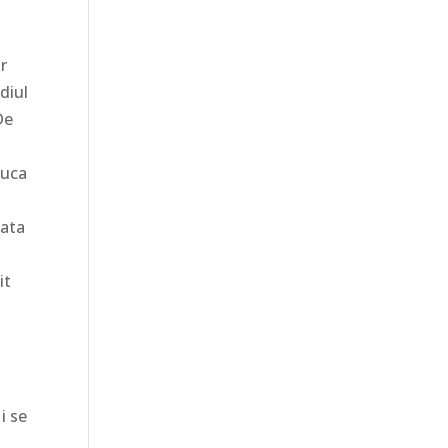
ar
diul
De
duca
iata
it