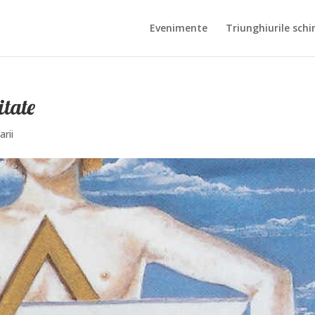
Evenimente
Triunghiurile schi
itate
arii