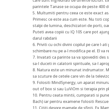
care sunt ingreunati de diferite lucruri. E
parintele Tanase se ocupa de peste 400 de
Multumiti pentru ceea ce este exact as
Primesc ce este asa cum este. Nu toti copiii
stalpi de lumina, deschizatori de porti,
Puteti avea copiii cu IQ 105 care pot ajun
darul rabdarii
Priviti cu ochi divini copilul pe care l-a
schimbare nu pe a-l modifica pe el. El va r
Invatati ca parinte sa va spovediti des si
sa-l duceti in calatorii spirituale, sa-l ap
Natura este un minunat indrumator. Merg
sa scuture de cetele care vin de la televizo
Folositi MindSynergy, un aparat minunat
out of box si sau LuViOm si terapia prin p
Pentru ceata mintii, cumparati si pune
Bach) iar pentru examene folositi Rescue
Cititi despre mamele de sfinti. Ex Mam