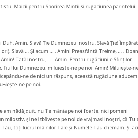
tistul Maicii pentru Sporirea Mintii si rugaciunea parintelui
ului Duh, Amin. Slavă Ție Dumnezeul nostru, Slavă Ție! Împăra
ei ori). Slavă … Și acum … . Amin! Preasfântă Treime, … . Do
 . Amin! Tatăl nostru, … . Amin. Pentru rugăciunile Sfinților
e, Fiul lui Dumnezeu, miluiește-ne pe noi. Amin! Miluiește-n
ricepându-ne de nici un răspuns, această rugăciune aducem 
lu¬iește-ne pe noi.
ne am nădăjduit, nu Te mânia pe noi foarte, nici pomeni
n milostiv, și ne izbăvește pe noi de vrăjmașii noștri, că Tu 
 Tău, toți lucrul mâinilor Tale și Numele Tău chemăm. Și a