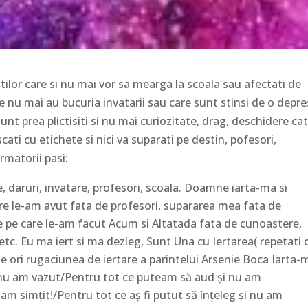
intilor care si nu mai vor sa mearga la scoala sau afectati de
 nu mai au bucuria invatarii sau care sunt stinsi de o depre
unt prea plictisiti si nu mai curiozitate, drag, deschidere ca
scati cu etichete si nici va suparati pe destin, pofesori,
rmatorii pasi:
e, daruri, invatare, profesori, scoala. Doamne iarta-ma si
re le-am avut fata de profesori, supararea mea fata de
le pe care le-am facut Acum si Altatada fata de cunoastere,
e etc. Eu ma iert si ma dezleg, Sunt Una cu Iertarea( repetati 
1 de ori rugaciunea de iertare a parintelui Arsenie Boca Iarta-
nu am vazut/Pentru tot ce puteam să aud şi nu am
am simţit!/Pentru tot ce aş fi putut să înţeleg şi nu am