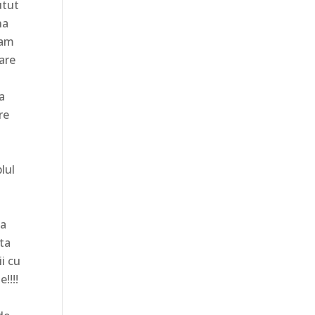
utut
na
 am
care
a
re
plul
ta
nta
ii cu
!!!!
u