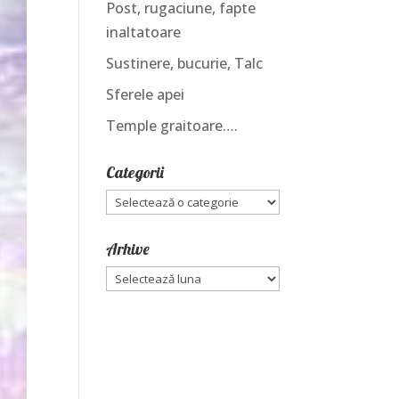
Post, rugaciune, fapte
inaltatoare
Sustinere, bucurie, Talc
Sferele apei
Temple graitoare….
Categorii
Categorii
Arhive
Arhive