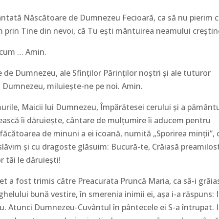
vântată Născătoare de Dumnezeu Fecioară, ca să nu pierim c
 prin Tine din nevoi, că Tu ești mântuirea neamului creștin
 acum … Amin.
de Dumnezeu, ale Sfinților Părinților noștri și ale tuturor
lui Dumnezeu, miluiește-ne pe noi. Amin.
urile, Maicii lui Dumnezeu, Împărătesei cerului și a pământu
cească îi dăruiește, cântare de mulțumire îi aducem pentru
ăcătoarea de minuni a ei icoană, numită „Sporirea minții”, 
 slăvim și cu dragoste glăsuim: Bucură-te, Crăiasă preamilost
 tăi le dăruiești!
et a fost trimis către Preacurata Pruncă Maria, ca să-i grăia
elului bună vestire, în smerenia inimii ei, așa i-a răspuns: 
u. Atunci Dumnezeu-Cuvântul în pântecele ei S-a întrupat. I