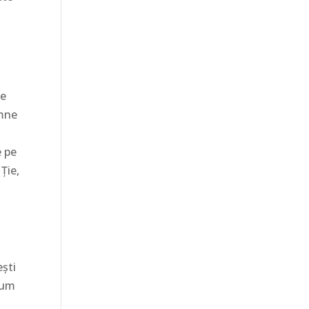
te
amne
e pe
Ție,
ești
cum