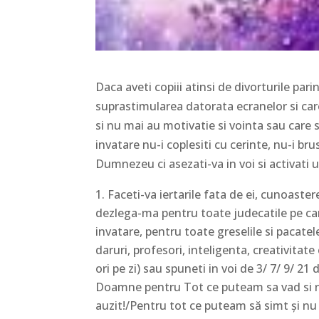
Daca aveti copiii atinsi de divorturile par
suprastimularea datorata ecranelor si care
si nu mai au motivatie si vointa sau care s
invatare nu-i coplesiti cu cerinte, nu-i bru
Dumnezeu ci asezati-va in voi si activati u
Faceti-va iertarile fata de ei, cunoaster
dezlega-ma pentru toate judecatile pe ca
invatare, pentru toate greselile si pacate
daruri, profesori, inteligenta, creativitat
ori pe zi) sau spuneti in voi de 3/ 7/ 9/ 2
Doamne pentru Tot ce puteam sa vad si 
auzit!/Pentru tot ce puteam să simt şi nu 