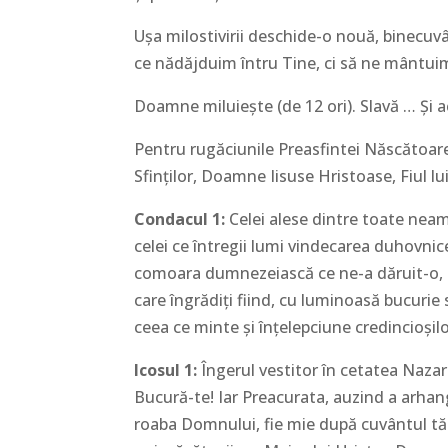
Ușa milostivirii deschide-o nouă, binecu
ce nădăjduim întru Tine, ci să ne mântuim
Doamne miluiește (de 12 ori). Slavă … Și
Pentru rugăciunile Preasfintei Născătoare 
Sfinților, Doamne Iisuse Hristoase, Fiul 
Condacul 1:
Celei alese dintre toate neam
celei ce întregii lumi vindecarea duhovni
comoara dumnezeiască ce ne-a dăruit-o, f
care îngrădiți fiind, cu luminoasă bucurie
ceea ce minte și înțelepciune credincioșilor
Icosul 1:
Îngerul vestitor în cetatea Nazar
Bucură-te! Iar Preacurata, auzind a arhangh
roaba Domnului, fie mie după cuvântul tă