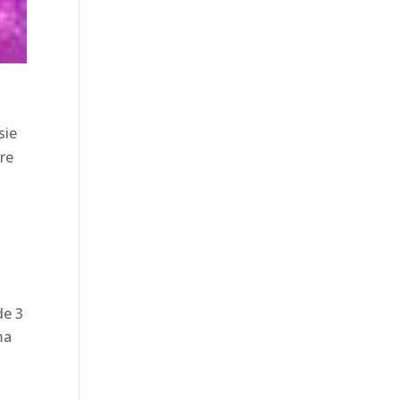
sie
tre
de 3
ma