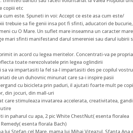
x: trimiteti banuti sau faceti voluntariat la Valea Plopului u
 copiii etc
a cum este. Spuneti in voi: Accept ce este asa cum este/
 trebuie sa fie genii insa pot fi sfinti, aducatori de bucurie,
 oameni cu O Mare. Un suflet mare inseamna un caracter mare
ge mari sfinti manifestand darul smereniei sau darul iubirii 
ti primit in acord cu legea meritelor. Concentrati-va pe propri
eflecta toate nerezolvatele prin legea oglindirii
 sa va impartasiti la fel sa-l impartasiti des pe copilul vostru
ropriati de un duhovnic minunat care sa-i inspire pasii
and cu bicicleta prin paduri, il ajutati foarte mult pe copi
r, din jocuri, din mall-uri
 care stimuleaza invatarea accelerata, creativitatea, gand
lutire
ti in paharul cu apa, 2 pic White ChestNut( esenta floralea
 Remedy( esenta florala Bach)
a lui Stefan cel Mare, mama lui Mihai Viteazul, Sfanta Ana 