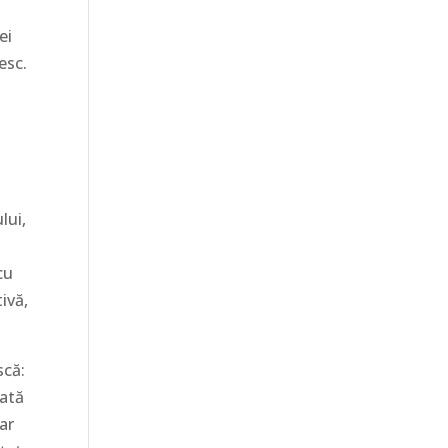
ei
esc.
lui,
cu
ivă,
scă:
Iată
ar