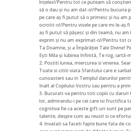
înţeles!/Pentru tot ce puteam să conştient
să o dau şi nu am dat-o!/Pentru bucuria pe
pe care aş fi putut să o primesc şi nu am 
ocrotit-o!/Pentru visele pe care mi le-aş f
aş fi putut să păşesc şi din teamă, nu am 
exprim şi nu am exprimat-o!/Pentru tot c
Ta Doamne, şi a Împărăţiei Tale Divine! Pe
Eşti Mila şi Iubirea Infinită, Te rog, iart
Postiti lunea, miercurea si vinerea. Sear
Toate si cititi viata Sfantului care e sarba
cunoasterii sau in Templul darurilor pentr
Inalt al Copilului Vostru sau pentru a prim
Bucurati-va pentru toti copiii cu daruri
lor, admirandu-i pe cei care isi fructifica t
cognitiva fie ca aceste gift-uri sunt pe par
talente, despre cum au reusit si ce efortur
Invatati sa faceti fapte bune fata de cop