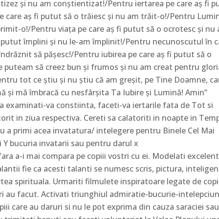
izez şi nu am conştientizat!/Pentru iertarea pe care aş fi p
 care aş fi putut să o trăiesc şi nu am trăit-o!/Pentru Lumi
primit-o!/Pentru viaţa pe care aş fi putut să o ocrotesc şi nu
i putut împlini şi nu le-am împlinit!/Pentru necunoscutul în 
îndrăznit să păşesc!/Pentru iubirea pe care aş fi putut să o
e puteam să creez bun şi frumos şi nu am creat pentru glori
ntru tot ce ştiu şi nu ştiu că am greşit, pe Tine Doamne, ca
ă-mă şi mă îmbracă cu nesfârşita Ta Iubire şi Lumină! Amin”
a examinati-va constiinta, faceti-va iertarile fata de Tot si
torit in ziua respectiva. Cereti sa calatoriti in noapte in Tem
u a primi acea invatatura/ intelegere pentru Binele Cel Mai
i Y bucuria invatarii sau pentru darul x
 fara a-i mai compara pe copiii vostri cu ei. Modelati excelen
alantii fie ca acesti talanti se numesc scris, pictura, intelige
tea spirituala. Urmariti filmulete inspiratoare legate de copi
i au facut. Activati triunghiul admiratie-bucurie-intelepciune
iii care au daruri si nu le pot exprima din cauza saraciei sa