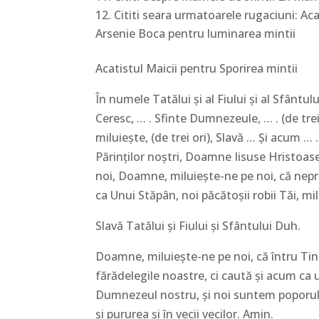
Cititi seara urmatoarele rugaciuni: Aca
Arsenie Boca pentru luminarea mintii
Acatistul Maicii pentru Sporirea mintii
În numele Tatălui și al Fiului și al Sfânt
Ceresc, … . Sfinte Dumnezeule, … . (de tr
miluiește, (de trei ori), Slavă … Și acum …
Părinților noștri, Doamne Iisuse Hristoas
noi, Doamne, miluiește-ne pe noi, că nep
ca Unui Stăpân, noi păcătoșii robii Tăi, mi
Slavă Tatălui și Fiului și Sfântului Duh.
Doamne, miluiește-ne pe noi, că întru Ti
fărădelegile noastre, ci caută și acum ca u
Dumnezeul nostru, și noi suntem poporul
și pururea și în vecii vecilor. Amin.