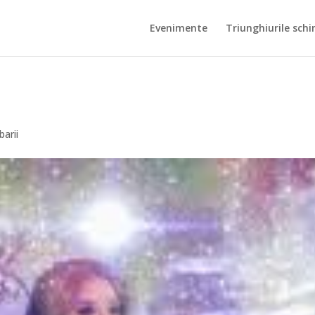
Evenimente
Triunghiurile schi
barii